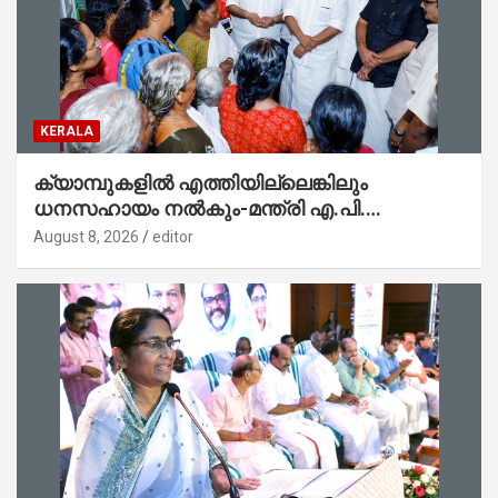
KERALA
ക്യാമ്പുകളിൽ എത്തിയില്ലെങ്കിലും
ധനസഹായം നൽകും-മന്ത്രി എ.പി.
അനിൽകുമാർ
August 8, 2026
editor