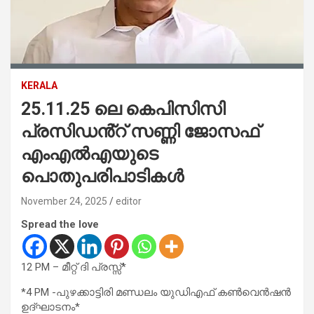
KERALA
25.11.25 ലെ കെപിസിസി
പ്രസിഡൻ്റ് സണ്ണി ജോസഫ്
എംഎൽഎയുടെ
പൊതുപരിപാടികൾ
November 24, 2025
editor
Spread the love
12 PM – മീറ്റ് ദി പ്രസ്സ്*
*4 PM -പുഴക്കാട്ടിരി മണ്ഡലം യുഡിഎഫ് കൺവെൻഷൻ
ഉദ്ഘാടനം*