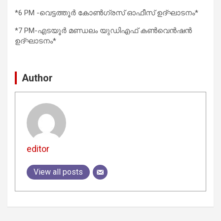
*6 PM -വെട്ടത്തൂർ കോൺഗ്രസ് ഓഫീസ് ഉദ്ഘാടനം*
*7 PM-എടയൂർ മണ്ഡലം യുഡിഎഫ് കൺവെൻഷൻ
ഉദ്ഘാടനം*
Author
editor
View all posts