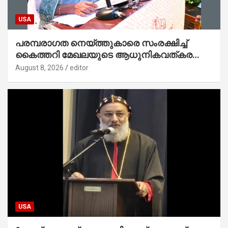
USA
പരമ്പരാഗത നെയ്ത്തുകാരെ സംരക്ഷിച്ച്
കൈത്തറി മേഖലയുടെ ആധുനികവത്കരണം
സാധ്യമാക്കും : ഡെപ്യൂട്ടി സ്പീക്കർ
August 8, 2026
editor
USA