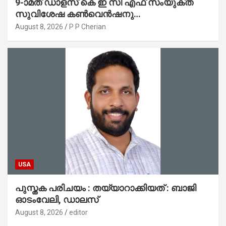
9-ാമത് ഡാളസ് കെ ഇ സി എഫ് സംയുക്ത
സുവിശേഷ കൺവെൻഷനു
പ്രാർത്ഥനാനിർഭരമായ തുടക്കം
August 8, 2026
P P Cherian
USA
പുസ്തക പരിചയം : തയ്യാറാക്കിയത് : ബാജി
ഓടംവേലി, ഡാലസ്
August 8, 2026
editor