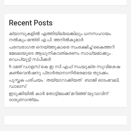
Recent Posts
ക്യാമ്പുകളിൽ എത്തിയില്ലെങ്കിലും ധനസഹായം
നൽകും-മന്ത്രി എ.പി. അനിൽകുമാർ
പരമ്പരാഗത നെയ്ത്തുകാരെ സംരക്ഷിച്ച് കൈത്തറി
മേഖലയുടെ ആധുനികവത്കരണം സാധ്യമാക്കും :
ഡെപ്യൂട്ടി സ്പീക്കർ
9-ാമത് ഡാളസ് കെ ഇ സി എഫ് സംയുക്ത സുവിശേഷ
കൺവെൻഷനു പ്രാർത്ഥനാനിർഭരമായ തുടക്കം
പുസ്തക പരിചയം : തയ്യാറാക്കിയത് : ബാജി ഓടംവേലി,
ഡാലസ്
ഇടുക്കിയിൽ കാർ തോട്ടിലേക്ക് മറിഞ്ഞ് യുവാവിന്
ദാരുണാന്ത്യം