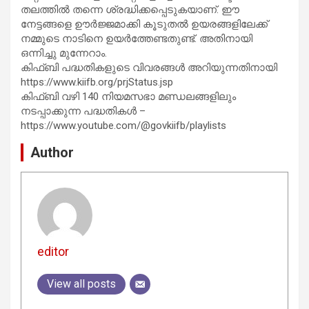
തലത്തിൽ തന്നെ ശ്രദ്ധിക്കപ്പെടുകയാണ്. ഈ
നേട്ടങ്ങളെ ഊർജ്ജമാക്കി കൂടുതൽ ഉയരങ്ങളിലേക്ക്
നമ്മുടെ നാടിനെ ഉയർത്തേണ്ടതുണ്ട്. അതിനായി
ഒന്നിച്ചു മുന്നേറാം.
കിഫ്ബി പദ്ധതികളുടെ വിവരങ്ങൾ അറിയുന്നതിനായി
https://www.kiifb.org/prjStatus.jsp
കിഫ്ബി വഴി 140 നിയമസഭാ മണ്ഡലങ്ങളിലും
നടപ്പാക്കുന്ന പദ്ധതികൾ –
https://www.youtube.com/@govkiifb/playlists
Author
editor
View all posts