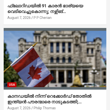
ഫ്ലോറിഡയിൽ 91 കാരൻ ഭാര്യയെ
വെടിവെച്ചുകൊന്നു; നഴ്സിങ്
ഹോമിലാക്കില്ലെന്ന് നൽകിയ വാഗ്ദാനം
August 7, 2026
P P Cherian
പാലിച്ചതായി മൊഴി
USA
കാനഡയിൽ നിന്ന് റെക്കോർഡ് തോതിൽ
ഇന്ത്യൻ പൗരന്മാരെ നാടുകടത്തി;
ആറുമാസത്തിനിടെ 3,323 പേർ
August 7, 2026
Philip Thomas