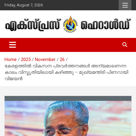
Skip
Friday, August 7, 2026
to
content
Malayalam Christian News
Express Herald – Malayalam
Christian News
Home
2025
November
26
കേരളത്തിൽ വികസന പ്രവർത്തനങ്ങൾ അന്യമാണെന്ന
കാലം വിസ്മൃതിയിലായി കഴിഞ്ഞു – മുഖ്യമന്ത്രി പിണറായി
വിജയന്‍