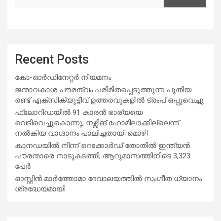
Recent Posts
കോ-ഓർഡിനേറ്റർ നിയമനം
ജന്മാവകാശ പൗരത്വം പരിമിതപ്പെടുത്തുന്ന പുതിയ
രണ്ട് എക്സിക്യൂട്ടീവ് ഉത്തരവുകളിൽ ട്രംപ് ഒപ്പുവെച്ചു
ഫ്ലോറിഡയിൽ 91 കാരൻ ഭാര്യയെ
വെടിവെച്ചുകൊന്നു; നഴ്സിങ് ഹോമിലാക്കില്ലെന്ന്
നൽകിയ വാഗ്ദാനം പാലിച്ചതായി മൊഴി
കാനഡയിൽ നിന്ന് റെക്കോർഡ് തോതിൽ ഇന്ത്യൻ
പൗരന്മാരെ നാടുകടത്തി; ആറുമാസത്തിനിടെ 3,323
പേർ
ഓസ്റ്റിൻ മാർത്തോമാ ദേവാലയത്തിൽ സംഗീത ധ്യാനം
ശ്രദ്ധേയമായി