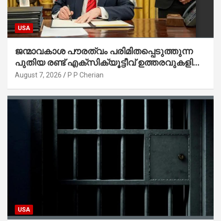
USA
ജന്മാവകാശ പൗരത്വം പരിമിതപ്പെടുത്തുന്ന
പുതിയ രണ്ട് എക്സിക്യൂട്ടീവ് ഉത്തരവുകളിൽ
ട്രംപ് ഒപ്പുവെച്ചു
August 7, 2026
P P Cherian
USA