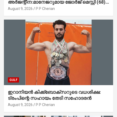
അർജന്റീന:മാനേജറുമായ ജോർജ് മെസ്സി (68)
അന്തരിച്ചു
August 9, 2026
P P Cherian
GULF
ഇറാനിയൻ കിക്ക്ബോക്സറുടെ വധശിക്ഷ:
ട്രംപിന്റെ സഹായം തേടി സഹോദരൻ
August 9, 2026
P P Cherian