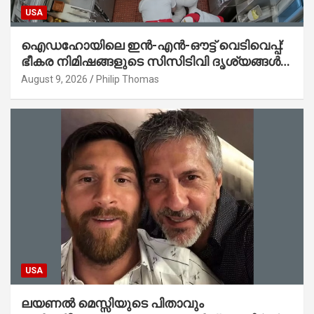
USA
ഐഡഹോയിലെ ഇൻ-എൻ-ഔട്ട് വെടിവെപ്പ്:
ഭീകര നിമിഷങ്ങളുടെ സിസിടിവി ദൃശ്യങ്ങൾ
പുറത്ത്; ആക്രമണത്തിന് പിന്നിലെ കാരണം
August 9, 2026
Philip Thomas
ഇപ്പോഴും ദുരൂഹം
USA
ലയണൽ മെസ്സിയുടെ പിതാവും