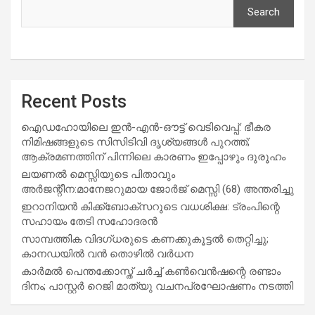
Search
Recent Posts
ഐഡഹോയിലെ ഇൻ-എൻ-ഔട്ട് വെടിവെപ്പ്: ഭീകര
നിമിഷങ്ങളുടെ സിസിടിവി ദൃശ്യങ്ങൾ പുറത്ത്;
ആക്രമണത്തിന് പിന്നിലെ കാരണം ഇപ്പോഴും ദുരൂഹം
ലയണൽ മെസ്സിയുടെ പിതാവും
അർജന്റീന:മാനേജറുമായ ജോർജ് മെസ്സി (68) അന്തരിച്ചു
ഇറാനിയൻ കിക്ക്ബോക്സറുടെ വധശിക്ഷ: ട്രംപിന്റെ
സഹായം തേടി സഹോദരൻ
സാമ്പത്തിക വിദഗ്ധരുടെ കണക്കുകൂട്ടൽ തെറ്റിച്ചു;
കാനഡയിൽ വൻ തൊഴിൽ വർധന
കാർമൽ പെന്തക്കോസ്ത് ചർച്ച് കൺവെൻഷന്റെ രണ്ടാം
ദിനം; പാസ്റ്റർ റെജി മാത്യു വചനപ്രഘോഷണം നടത്തി