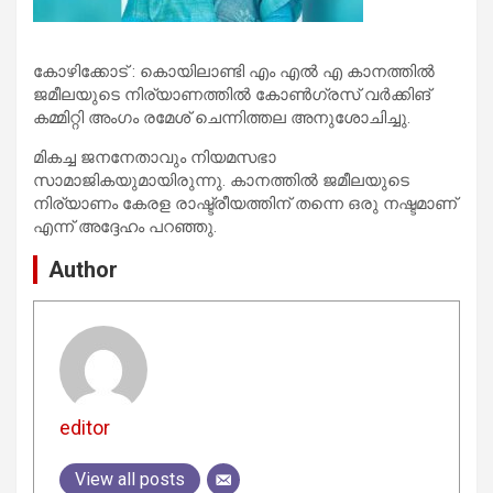
കോഴിക്കോട് : കൊയിലാണ്ടി എം എൽ എ കാനത്തിൽ
ജമീലയുടെ നിര്യാണത്തിൽ കോൺഗ്രസ് വർക്കിങ്
കമ്മിറ്റി അംഗം രമേശ് ചെന്നിത്തല അനുശോചിച്ചു.
മികച്ച ജനനേതാവും നിയമസഭാ
സാമാജികയുമായിരുന്നു. കാനത്തിൽ ജമീലയുടെ
നിര്യാണം കേരള രാഷ്ട്രീയത്തിന് തന്നെ ഒരു നഷ്ടമാണ്
എന്ന് അദ്ദേഹം പറഞ്ഞു.
Author
editor
View all posts