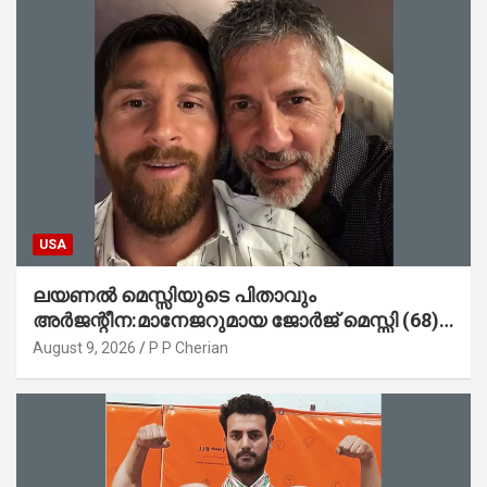
USA
ലയണൽ മെസ്സിയുടെ പിതാവും
അർജന്റീന:മാനേജറുമായ ജോർജ് മെസ്സി (68)
അന്തരിച്ചു
August 9, 2026
P P Cherian