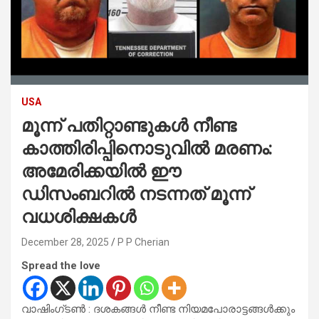
USA
മൂന്ന് പതിറ്റാണ്ടുകൾ നീണ്ട
കാത്തിരിപ്പിനൊടുവിൽ മരണം:
അമേരിക്കയിൽ ഈ
ഡിസംബറിൽ നടന്നത് മൂന്ന്
വധശിക്ഷകൾ
December 28, 2025
P P Cherian
Spread the love
വാഷിംഗ്ടൺ : ദശകങ്ങൾ നീണ്ട നിയമപോരാട്ടങ്ങൾക്കും