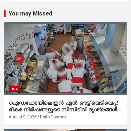
You may Missed
USA
ഐഡഹോയിലെ ഇൻ-എൻ-ഔട്ട് വെടിവെപ്പ്:
ഭീകര നിമിഷങ്ങളുടെ സിസിടിവി ദൃശ്യങ്ങൾ
പുറത്ത്; ആക്രമണത്തിന് പിന്നിലെ കാരണം
August 9, 2026
Philip Thomas
ഇപ്പോഴും ദുരൂഹം