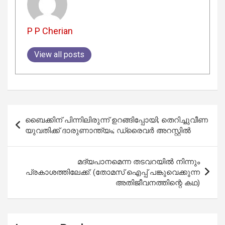
P P Cherian
View all posts
Post
ബൈക്കിന് പിന്നിലിരുന്ന് ഉറങ്ങിപ്പോയി; തെറിച്ചുവീണ
navigation
യുവതിക്ക് ദാരുണാന്ത്യം; ഡ്രൈവർ അറസ്റ്റിൽ
മദ്യപാനമെന്ന തടവറയിൽ നിന്നും
പ്രകാശത്തിലേക്ക്: (തോമസ് ഐപ്പ് പങ്കുവെക്കുന്ന
അതിജീവനത്തിന്റെ കഥ)