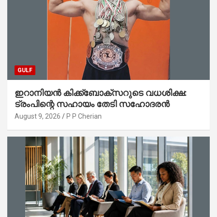
GULF
ഇറാനിയൻ കിക്ക്ബോക്സറുടെ വധശിക്ഷ:
ട്രംപിന്റെ സഹായം തേടി സഹോദരൻ
August 9, 2026
P P Cherian