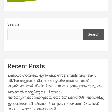
Search
Search
Recent Posts
ഐഡഹോയിലെ ഇൻ-എൻ-ഔട്ട് വെടിവെപ്പ്: ഭീകര
നിമിഷങ്ങളുടെ സിസിടിവി ദൃശ്യങ്ങൾ പുറത്ത്;
ആക്രമണത്തിന് പിന്നിലെ കാരണം ഇപ്പോഴും ദുരൂഹം
ലയണൽ മെസ്സിയുടെ പിതാവും
അർജന്റീന:മാനേജറുമായ ജോർജ് മെസ്സി (68) അന്തരിച്ചു
ഇറാനിയൻ കിക്ക്ബോക്സറുടെ വധശിക്ഷ: ട്രംപിന്റെ
സഹായം തേടി സഹോദരൻ