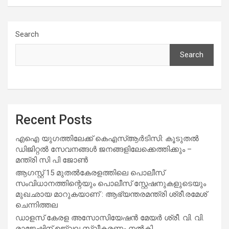
Search
Search
Recent Posts
എഐ യുഗത്തിലേക്ക് കെഎസ്ആർടിസി: കൂടുതൽ
ഡിജിറ്റൽ സേവനങ്ങൾ ജനങ്ങളിലേക്കെത്തിക്കും –
മന്ത്രി സി പി ജോൺ
ആഗസ്റ്റ് 15 മുതല്‍കേരളത്തിലെ പൊലീസ്
സംവിധാനത്തിന്റെയും പൊലീസ് സ്റ്റേഷനുകളുടെയും
മുഖഛായ മാറുകയാണ് : ആഭ്യന്തരമന്ത്രി ശ്രീ.രമേശ്
ചെന്നിത്തല
ഡാളസ് കേരള അസോസിയേഷൻ മേയർ ശ്രീ. വി. വി.
രാജേഷിന് ഉജ്വല സ്വീകരണം നൽകി