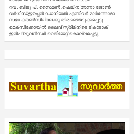
റവ . ബിജു പി. സൈമൺ ,ഷെലിന് അന്നാ ജോൺ
വർഗീസ്,ഈപ്പൻ ഡാനിയൽ എന്നിവർ മാർത്തോമാ
സഭാ കൗൺസിലിലേക്കു തിരഞ്ഞെടുക്കപ്പെട്ടു
മെക്സിക്കോയിൽ ലൈവ് സ്ട്രീമിനിടെ ടിക്‌ടോക്
ഇൻഫ്ലുവൻസർ വെടിയേറ്റ് കൊല്ലപ്പെട്ടു