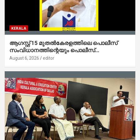
KERALA
ആഗസ്റ്റ് 15 മുതല്‍കേരളത്തിലെ പൊലീസ്
സംവിധാനത്തിന്റെയും പൊലീസ്
സ്റ്റേഷനുകളുടെയും മുഖഛായ മാറുകയാണ് :
August 6, 2026
editor
ആഭ്യന്തരമന്ത്രി ശ്രീ.രമേശ് ചെന്നിത്തല