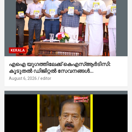
KERALA
എഐ യുഗത്തിലേക്ക് കെഎസ്ആർടിസി:
കൂടുതൽ ഡിജിറ്റൽ സേവനങ്ങൾ
ജനങ്ങളിലേക്കെത്തിക്കും – മന്ത്രി സി പി
August 6, 2026
editor
ജോൺ