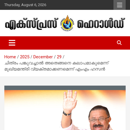
Skip
Thursday, August 6, 2026
to
content
Malayalam Christian News
Express Herald – Malayalam
Christian News
Home
2025
December
29
ചിത്രം പങ്കുവച്ചാല്‍ അതെങ്ങനെ കലാപമാകുമെന്ന്
മുഖ്യമന്ത്രി വ്യക്തമാക്കണമെന്ന് എംഎം ഹസന്‍