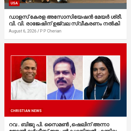
USA
ഡാളസ് കേരള അസോസിയേഷൻ മേയർ ശ്രീ.
വി. വി. രാജേഷിന് ഉജ്വല സ്വീകരണം നൽകി
August 6, 2026
P P Cherian
CHRISTIAN NEWS
റവ . ബിജു പി. സൈമൺ ,ഷെലിന് അന്നാ