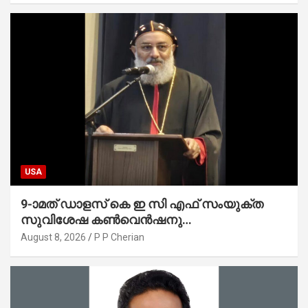
USA
9-ാമത് ഡാളസ് കെ ഇ സി എഫ് സംയുക്ത
സുവിശേഷ കൺവെൻഷനു
പ്രാർത്ഥനാനിർഭരമായ തുടക്കം
August 8, 2026
P P Cherian