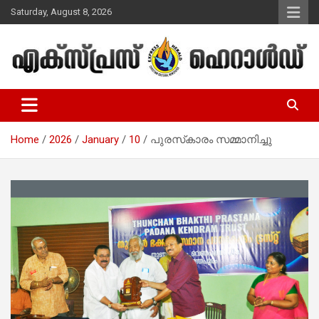
Skip
Saturday, August 8, 2026
to
content
Malayalam Christian News
Express Herald – Malayalam
Christian News
Home
2026
January
10
പുരസ്‌കാരം സമ്മാനിച്ചു