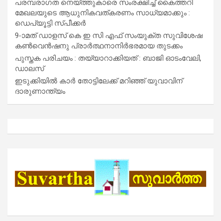
പരമ്പരാഗത നെയ്ത്തുകാരെ സംരക്ഷിച്ച് കൈത്തറി
മേഖലയുടെ ആധുനികവത്കരണം സാധ്യമാക്കും :
ഡെപ്യൂട്ടി സ്പീക്കർ
9-ാമത് ഡാളസ് കെ ഇ സി എഫ് സംയുക്ത സുവിശേഷ
കൺവെൻഷനു പ്രാർത്ഥനാനിർഭരമായ തുടക്കം
പുസ്തക പരിചയം : തയ്യാറാക്കിയത് : ബാജി ഓടംവേലി,
ഡാലസ്
ഇടുക്കിയിൽ കാർ തോട്ടിലേക്ക് മറിഞ്ഞ് യുവാവിന്
ദാരുണാന്ത്യം