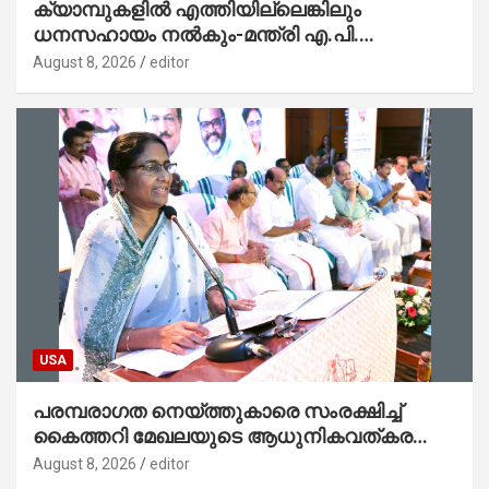
ക്യാമ്പുകളിൽ എത്തിയില്ലെങ്കിലും
ധനസഹായം നൽകും-മന്ത്രി എ.പി.
അനിൽകുമാർ
August 8, 2026
editor
USA
പരമ്പരാഗത നെയ്ത്തുകാരെ സംരക്ഷിച്ച്
കൈത്തറി മേഖലയുടെ ആധുനികവത്കരണം
സാധ്യമാക്കും : ഡെപ്യൂട്ടി സ്പീക്കർ
August 8, 2026
editor