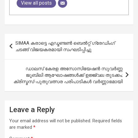
View all posts
Post
SIMAA കരാട്ടെ എഡ്മണ്ടൺ ബെൽറ്റ് ഗ്രേഡിംഗ്
navigation
ചടങ്ങ് വിജയകരമായി സംഘടിപ്പിച്ചു
ഡാലസ് കേരള അസോസിയേഷൻ സുവർണ്ണ
ജൂബിലി ആഘോഷങ്ങൾക്ക് ഉജ്ജ്വല തുടക്കം;
ക്രിസ്മസ്-പുതുവത്സര പരിപാടികൾ വർണ്ണാഭമായി
Leave a Reply
Your email address will not be published.
Required fields
are marked
*