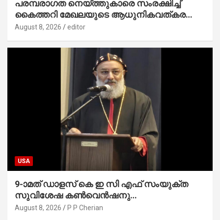
പരമ്പരാഗത നെയ്ത്തുകാരെ സംരക്ഷിച്ച്
കൈത്തറി മേഖലയുടെ ആധുനികവത്കരണം
സാധ്യമാക്കും : ഡെപ്യൂട്ടി സ്പീക്കർ
August 8, 2026
editor
USA
9-ാമത് ഡാളസ് കെ ഇ സി എഫ് സംയുക്ത
സുവിശേഷ കൺവെൻഷനു
പ്രാർത്ഥനാനിർഭരമായ തുടക്കം
August 8, 2026
P P Cherian