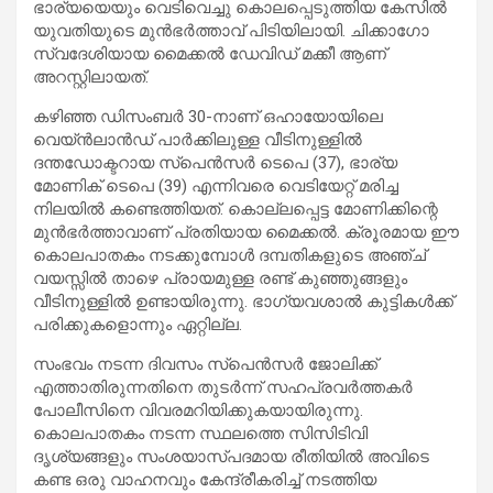
ഭാര്യയെയും വെടിവെച്ചു കൊലപ്പെടുത്തിയ കേസിൽ
യുവതിയുടെ മുൻഭർത്താവ് പിടിയിലായി. ചിക്കാഗോ
സ്വദേശിയായ മൈക്കൽ ഡേവിഡ് മക്കീ ആണ്
അറസ്റ്റിലായത്.
കഴിഞ്ഞ ഡിസംബർ 30-നാണ് ഒഹായോയിലെ
വെയ്ൻലാൻഡ് പാർക്കിലുള്ള വീടിനുള്ളിൽ
ദന്തഡോക്ടറായ സ്പെൻസർ ടെപെ (37), ഭാര്യ
മോണിക് ടെപെ (39) എന്നിവരെ വെടിയേറ്റ് മരിച്ച
നിലയിൽ കണ്ടെത്തിയത്. കൊല്ലപ്പെട്ട മോണിക്കിന്റെ
മുൻഭർത്താവാണ് പ്രതിയായ മൈക്കൽ. ക്രൂരമായ ഈ
കൊലപാതകം നടക്കുമ്പോൾ ദമ്പതികളുടെ അഞ്ച്
വയസ്സിൽ താഴെ പ്രായമുള്ള രണ്ട് കുഞ്ഞുങ്ങളും
വീടിനുള്ളിൽ ഉണ്ടായിരുന്നു. ഭാഗ്യവശാൽ കുട്ടികൾക്ക്
പരിക്കുകളൊന്നും ഏറ്റില്ല.
സംഭവം നടന്ന ദിവസം സ്പെൻസർ ജോലിക്ക്
എത്താതിരുന്നതിനെ തുടർന്ന് സഹപ്രവർത്തകർ
പോലീസിനെ വിവരമറിയിക്കുകയായിരുന്നു.
കൊലപാതകം നടന്ന സ്ഥലത്തെ സിസിടിവി
ദൃശ്യങ്ങളും സംശയാസ്പദമായ രീതിയിൽ അവിടെ
കണ്ട ഒരു വാഹനവും കേന്ദ്രീകരിച്ച് നടത്തിയ