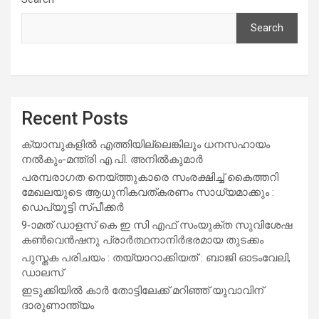
Search
Recent Posts
ക്യാമ്പുകളിൽ എത്തിയില്ലെങ്കിലും ധനസഹായം
നൽകും-മന്ത്രി എ.പി. അനിൽകുമാർ
പരമ്പരാഗത നെയ്ത്തുകാരെ സംരക്ഷിച്ച് കൈത്തറി
മേഖലയുടെ ആധുനികവത്കരണം സാധ്യമാക്കും :
ഡെപ്യൂട്ടി സ്പീക്കർ
9-ാമത് ഡാളസ് കെ ഇ സി എഫ് സംയുക്ത സുവിശേഷ
കൺവെൻഷനു പ്രാർത്ഥനാനിർഭരമായ തുടക്കം
പുസ്തക പരിചയം : തയ്യാറാക്കിയത് : ബാജി ഓടംവേലി,
ഡാലസ്
ഇടുക്കിയിൽ കാർ തോട്ടിലേക്ക് മറിഞ്ഞ് യുവാവിന്
ദാരുണാന്ത്യം