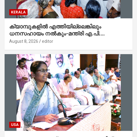
KERALA
ക്യാമ്പുകളിൽ എത്തിയില്ലെങ്കിലും
ധനസഹായം നൽകും-മന്ത്രി എ.പി.
അനിൽകുമാർ
August 8, 2026
editor
USA