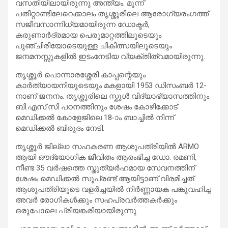
വസതിയിലായിരുന്നു അന്ത്യം. മൂന്ന്
പതിറ്റാണ്ടിലേറെക്കാലം തൃശ്ശൂരിലെ ആരോഗ്യരംഗത്ത്
സജീവസാന്നിധ്യമായിരുന്ന ഡോക്ടർ,
കരുണാർദ്രമായ പെരുമാറ്റത്തിലൂടെയും
പുഞ്ചിരിയോടെയുള്ള ചികിത്സയിലൂടെയും
ജനമനസ്സുകളിൽ ഇടംനേടിയ വ്യക്തിത്വമായിരുന്നു.
തൃശ്ശൂർ പൊന്നാരശ്ശേരി കാപ്പന്റെയും
കാർത്യായനിയുടെയും മകളായി 1953 ഡിസംബർ 12-
നാണ് ജനനം. തൃശ്ശൂരിലെ സ്കൂൾ വിദ്യാഭ്യാസത്തിനും
ബി.എസ്.സി പഠനത്തിനും ശേഷം കോഴിക്കോട്
മെഡിക്കൽ കോളേജിലെ 18-ാം ബാച്ചിൽ നിന്ന്
മെഡിക്കൽ ബിരുദം നേടി.
തൃശ്ശൂർ ജില്ലാ സഹകരണ ആശുപത്രിയിൽ ARMO
ആയി ഔദ്യോഗിക ജീവിതം ആരംഭിച്ച ഡോ. രമണി,
നീണ്ട 35 വർഷത്തെ സ്തുത്യർഹമായ സേവനത്തിന്
ശേഷം മെഡിക്കൽ സൂപ്രണ്ട് ആയിട്ടാണ് വിരമിച്ചത്.
ആശുപത്രിയുടെ വളർച്ചയിൽ നിർണ്ണായക പങ്കുവഹിച്ച
അവർ രോഗികൾക്കും സഹപ്രവർത്തകർക്കും
ഒരുപോലെ പ്രിയങ്കരിയായിരുന്നു.