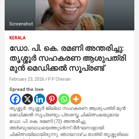
Screenshot
KERALA
ഡോ. പി. കെ. രമണി അന്തരിച്ചു:
തൃശ്ശൂർ സഹകരണ ആശുപത്രി
മുൻ മെഡിക്കൽ സൂപ്രണ്ട്
February 23, 2026
P P Cherian
Spread the love
തൃശ്ശൂർ: തൃശ്ശൂർ ജില്ലാ സഹകരണ ആശുപത്രി മുൻ
മെഡിക്കൽ സൂപ്രണ്ടും പ്രശസ്ത ചികിത്സകയുമായ
ഡോ. പി. കെ. രമണി (72) അന്തരിച്ചു.
അർബുദബാധയെത്തുടർന്ന് ദീർഘനാളായി
ചികിത്സയിലായിരുന്നു. ഞായറാഴ്ച രാത്രി തൃശ്ശൂരിലെ