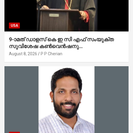
USA
9-ാമത് ഡാളസ് കെ ഇ സി എഫ് സംയുക്ത
സുവിശേഷ കൺവെൻഷനു
പ്രാർത്ഥനാനിർഭരമായ തുടക്കം
August 8, 2026
P P Cherian