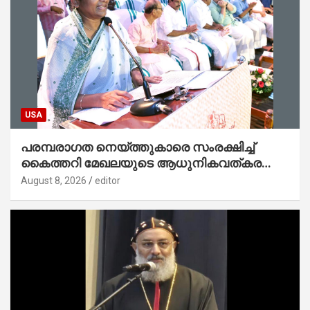
USA
പരമ്പരാഗത നെയ്ത്തുകാരെ സംരക്ഷിച്ച്
കൈത്തറി മേഖലയുടെ ആധുനികവത്കരണം
സാധ്യമാക്കും : ഡെപ്യൂട്ടി സ്പീക്കർ
August 8, 2026
editor