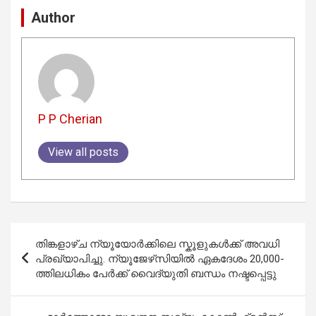
Author
P P Cherian
View all posts
Post
തിങ്കളാഴ്ച ന്യൂയോർക്കിലെ സ്കൂളുകൾക്ക് അവധി
navigation
പ്രഖ്യാപിച്ചു. ന്യൂജേഴ്‌സിയിൽ ഏകദേശം 20,000-
ത്തിലധികം പേർക്ക് വൈദ്യുതി ബന്ധം നഷ്ടപ്പെട്ടു