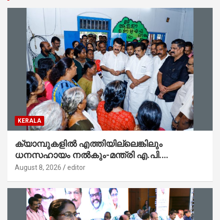
KERALA
ക്യാമ്പുകളിൽ എത്തിയില്ലെങ്കിലും
ധനസഹായം നൽകും-മന്ത്രി എ.പി.
അനിൽകുമാർ
August 8, 2026
editor