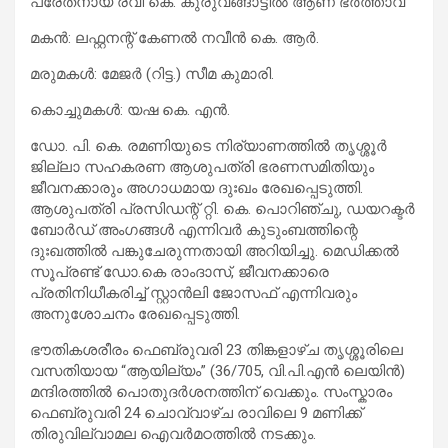
പരേതനായ രവി കെ. കുരുവങ്ങാട്ടിൽ ആണ് ഭർത്താവ്
മകൻ: ലഫ്റ്റനന്റ് കേണൽ നവീൻ കെ. ആർ.
മരുമകൾ: മേജർ (റിട്ട.) സീമ കുമാരി.
കൊച്ചുമകൾ: യഷ കെ. എൻ.
ഡോ. പി. കെ. രമണിയുടെ നിര്യാണത്തിൽ തൃശ്ശൂർ
ജില്ലാ സഹകരണ ആശുപത്രി ഭരണസമിതിയും
ജീവനക്കാരും അഗാധമായ ദുഃഖം രേഖപ്പെടുത്തി.
ആശുപത്രി പ്രസിഡന്റ് റ്റി. കെ. പൊറിഞ്ചു, ഡയറക്ടർ
ബോർഡ് അംഗങ്ങൾ എന്നിവർ കുടുംബത്തിന്റെ
ദുഃഖത്തിൽ പങ്കുചേരുന്നതായി അറിയിച്ചു. മെഡിക്കൽ
സൂപ്രണ്ട് ഡോ.കെ രാംദാസ്, ജീവനക്കാരെ
പ്രതിനിധീകരിച്ച് സ്റ്റാൻലി ജോസഫ് എന്നിവരും
അനുശോചനം രേഖപ്പെടുത്തി.
ഭൗതികശരീരം ഫെബ്രുവരി 23 തിങ്കളാഴ്ച തൃശ്ശൂരിലെ
വസതിയായ “ആയില്യം” (36/705, വി.പി.എൻ ലെയിൻ)
മന്ദിരത്തിൽ പൊതുദർശനത്തിന് വെക്കും. സംസ്കാരം
ഫെബ്രുവരി 24 ചൊവ്വാഴ്ച രാവിലെ 9 മണിക്ക്
തിരുവില്വാമല ഐവർമഠത്തിൽ നടക്കും.