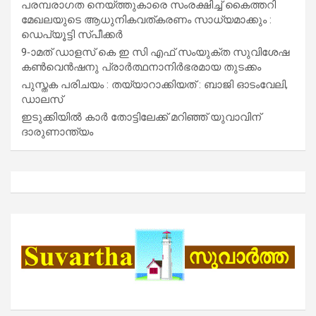
പരമ്പരാഗത നെയ്ത്തുകാരെ സംരക്ഷിച്ച് കൈത്തറി
മേഖലയുടെ ആധുനികവത്കരണം സാധ്യമാക്കും :
ഡെപ്യൂട്ടി സ്പീക്കർ
9-ാമത് ഡാളസ് കെ ഇ സി എഫ് സംയുക്ത സുവിശേഷ
കൺവെൻഷനു പ്രാർത്ഥനാനിർഭരമായ തുടക്കം
പുസ്തക പരിചയം : തയ്യാറാക്കിയത് : ബാജി ഓടംവേലി,
ഡാലസ്
ഇടുക്കിയിൽ കാർ തോട്ടിലേക്ക് മറിഞ്ഞ് യുവാവിന്
ദാരുണാന്ത്യം