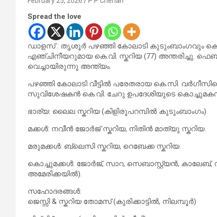
February 25, 2026
P P Cherian
Spread the love
ഡാളസ് : തൃശൂർ പഴഞ്ഞി കോലാടി കുടുംബാംഗവും കെ.എ
എഞ്ചിനീയറുമായ കെ.വി. സ്കറിയ (77) അന്തരിച്ചു. ഫെ
വെച്ചായിരുന്നു അന്ത്യം.
പഴഞ്ഞി കോലാടി വീട്ടിൽ പരേതരായ കെ.സി. വർഗീസിന്റ
സുവിശേഷകൻ കെ.വി. ചേറു ഉപദേശിയുടെ കൊച്ചുമകന
ഭാര്യ: ലൈല സ്കറിയ (കിളിരൂപറമ്പിൽ കുടുംബാംഗം)
മക്കൾ: നവീൻ ജോർജ് സ്കറിയ, നിതിൻ മാത്യു സ്കറിയ.
മരുമക്കൾ: ബ്ലെസി സ്കറിയ, റെബേക്ക സ്കറിയ.
കൊച്ചുമക്കൾ: ജോർജ്, സാറ, സെബാസ്റ്റ്യൻ, കാലേബ്
അമേരിക്കയിൽ).
സഹോദരങ്ങൾ:
ജെസ്സി & സ്കറിയ തോമസ് (കുരിക്കാട്ടിൽ, നിലമ്പൂർ)