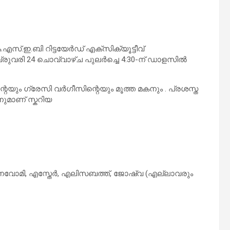
സ്.ഇ.ബി റിട്ടയേർഡ് എക്സിക്യൂട്ടീവ്
ബ്രുവരി 24 ചൊവ്വാഴ്ച പുലർച്ചെ 4:30-ന് ഡാളസിൽ
െയും ഗ്രേസി വർഗീസിന്റെയും മൂത്ത മകനും . പ്രശസ്ത
ുമാണ് സ്കറിയ
, നവോമി, എസ്തേർ, എലിസബത്ത്, ജോഷ്വ (എല്ലാവരും