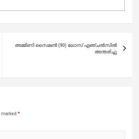
അമ്മിണി സൈമൺ (90) ലോസ് ഏഞ്ചൽസിൽ
അന്തരിച്ചു
re marked
*