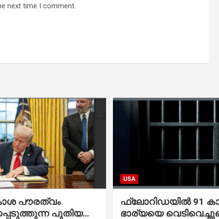
he next time I comment.
USA
കാശ പൗരത്വം
ഫ്ലോറിഡയിൽ 91 ക
്പെടുത്തുന്ന പുതിയ
ഭാര്യയെ വെടിവെച്ചു