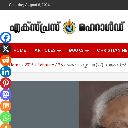
Skip
Saturday, August 8, 2026
to
content
Malayalam Christian News
Express Herald –
HOME
ARTICLES
BOOKS
CHRISTIAN N
Malayalam Christian
Home
2026
February
25
കെ.വി. സ്കറിയ (77) ഡാളസിൽ അ
News