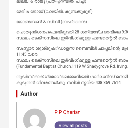
ലില്ലി & രാജു (പതിപ്പറമ്പിൽ, പീച്ചി)
മേരി & ജോയ് (വലയിൽ, കുന്നക്കുരുടി)
ജോൺസൺ & സിസി (ബഹ്‌റൈൻ)
പൊതുദർശനം:ഫെബ്രുവരി 28 ശനിയാഴ്ച രാവിലെ 9:30
സ്ഥലം ടെക്സസിലെ ഇർവിംഗിലുള്ള ഫണ്ടമെന്റൽ ബാപ്റ്റിസ
സംസ്കാര ശുശ്രൂഷ :’ഡാളസ് ബൈബിൾ ചാപ്പലിന്റെ’ മു
11:45 വരെ.
സ്ഥലം ടെക്സസിലെ ഇർവിംഗിലുള്ള ഫണ്ടമെന്റൽ ബാപ്റ്റിസ
(Fundamental Baptist Church,1119 W Shadygrove Rd, Irving,
തുടർന്ന് ഓക് ഗ്രോവ് മെമ്മോറിയൽ ഗാർഡൻസ് സെമിത്
കൂടുതൽ വിവരങ്ങൾക്കു: നവീൻ സ്കറിയ 408 859 7614
Author
P P Cherian
View all posts