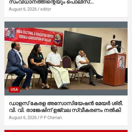
സംവിധാനത്തിന്റെയും പൊലീസ്
സ്റ്റേഷനുകളുടെയും മുഖഛായ മാറുകയാണ് :
August 6, 2026
editor
ആഭ്യന്തരമന്ത്രി ശ്രീ.രമേശ് ചെന്നിത്തല
USA
ഡാളസ് കേരള അസോസിയേഷൻ മേയർ ശ്രീ.
വി. വി. രാജേഷിന് ഉജ്വല സ്വീകരണം നൽകി
August 6, 2026
P P Cherian