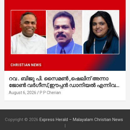
CHRISTIAN NEWS
റവ . ബിജു പി. സൈമൺ ,ഷെലിന് അന്നാ
ജോൺ വർഗീസ്,ഈപ്പൻ ഡാനിയൽ എന്നിവർ
മാർത്തോമാ സഭാ കൗൺസിലിലേക്കു
August 6, 2026
P P Cherian
തിരഞ്ഞെടുക്കപ്പെട്ടു
Copyright © 2026
Express Herald – Malayalam Christian News