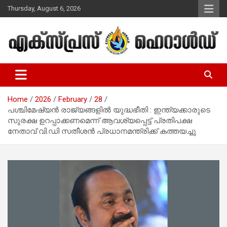
Skip
Thursday, August 6, 2026
to
content
Malayalam Christian News
Express Herald – Malayalam
Christian News
Home
2026
February
28
പശ്ചിമേഷ്യൻ രാജ്യങ്ങളിൽ യുദ്ധഭീതി : ഇന്ത്യക്കാരുടെ
സുരക്ഷ ഉറപ്പാക്കണമെന്ന് ആവശ്യപ്പെട്ട് പ്രതിപക്ഷ
നേതാവ് വി.ഡി സതീശൻ പ്രധാനമന്ത്രിക്ക് കത്തയച്ചു