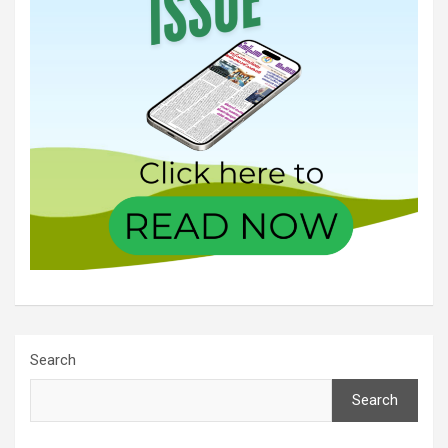
Search
Search