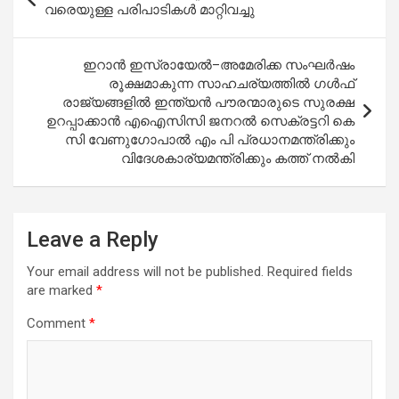
navigation
വരെയുള്ള പരിപാടികള്‍ മാറ്റിവച്ചു
ഇറാൻ ഇസ്രായേൽ–അമേരിക്ക സംഘർഷം
രൂക്ഷമാകുന്ന സാഹചര്യത്തിൽ ഗൾഫ്
രാജ്യങ്ങളിൽ ഇന്ത്യൻ പൗരന്മാരുടെ സുരക്ഷ
ഉറപ്പാക്കാൻ എഐസിസി ജനറൽ സെക്രട്ടറി കെ
സി വേണുഗോപാൽ എം പി പ്രധാനമന്ത്രിക്കും
വിദേശകാര്യമന്ത്രിക്കും കത്ത് നൽകി
Leave a Reply
Your email address will not be published.
Required fields
are marked
*
Comment
*