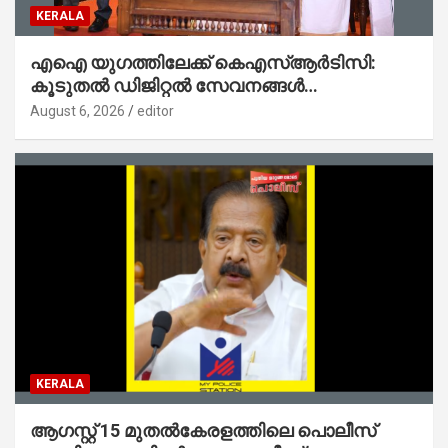
KERALA
എഐ യുഗത്തിലേക്ക് കെഎസ്ആർടിസി:
കൂടുതൽ ഡിജിറ്റൽ സേവനങ്ങൾ
ജനങ്ങളിലേക്കെത്തിക്കും – മന്ത്രി സി പി
August 6, 2026
editor
ജോൺ
KERALA
ആഗസ്റ്റ് 15 മുതല്‍കേരളത്തിലെ പൊലീസ്