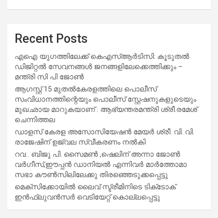
Recent Posts
എഐ യുഗത്തിലേക്ക് കെഎസ്ആർടിസി: കൂടുതൽ
ഡിജിറ്റൽ സേവനങ്ങൾ ജനങ്ങളിലേക്കെത്തിക്കും –
മന്ത്രി സി പി ജോൺ
ആഗസ്റ്റ് 15 മുതല്‍കേരളത്തിലെ പൊലീസ്
സംവിധാനത്തിന്റെയും പൊലീസ് സ്റ്റേഷനുകളുടെയും
മുഖഛായ മാറുകയാണ് : ആഭ്യന്തരമന്ത്രി ശ്രീ.രമേശ്
ചെന്നിത്തല
ഡാളസ് കേരള അസോസിയേഷൻ മേയർ ശ്രീ. വി. വി.
രാജേഷിന് ഉജ്വല സ്വീകരണം നൽകി
റവ . ബിജു പി. സൈമൺ ,ഷെലിന് അന്നാ ജോൺ
വർഗീസ്,ഈപ്പൻ ഡാനിയൽ എന്നിവർ മാർത്തോമാ
സഭാ കൗൺസിലിലേക്കു തിരഞ്ഞെടുക്കപ്പെട്ടു
മെക്സിക്കോയിൽ ലൈവ് സ്ട്രീമിനിടെ ടിക്‌ടോക്
ഇൻഫ്ലുവൻസർ വെടിയേറ്റ് കൊല്ലപ്പെട്ടു