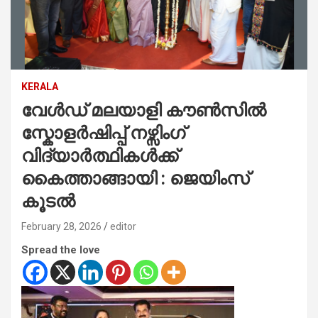
KERALA
വേൾഡ് മലയാളി കൗൺസിൽ
സ്കോളർഷിപ്പ് നഴ്സിംഗ്
വിദ്യാർത്ഥികൾക്ക്
കൈത്താങ്ങായി : ജെയിംസ്
കൂടൽ
February 28, 2026
editor
Spread the love