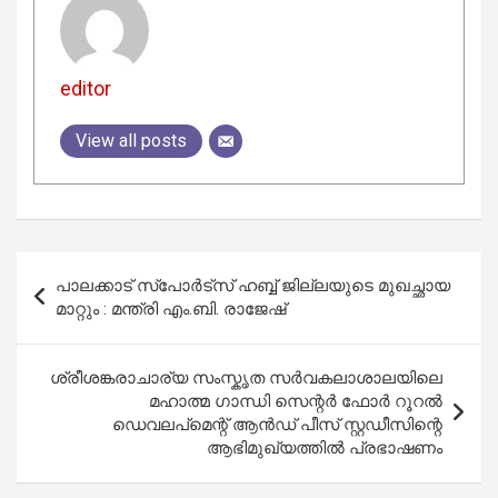
editor
View all posts
Post
പാലക്കാട് സ്പോർട്സ് ഹബ്ബ് ജില്ലയുടെ മുഖച്ഛായ
navigation
മാറ്റും : മന്ത്രി എം.ബി. രാജേഷ്
ശ്രീശങ്കരാചാര്യ സംസ്കൃത സർവകലാശാലയിലെ
മഹാത്മ ഗാന്ധി സെന്റർ ഫോർ റൂറൽ
ഡെവലപ്മെന്റ് ആൻഡ് പീസ് സ്റ്റഡീസിന്റെ
ആഭിമുഖ്യത്തിൽ പ്രഭാഷണം