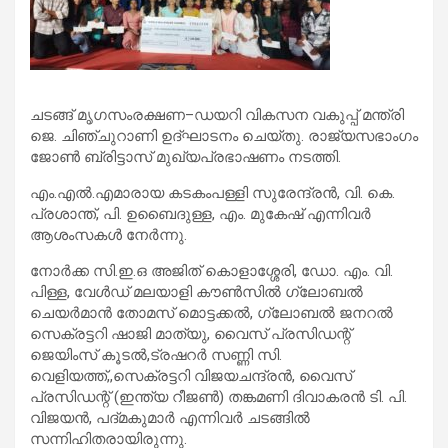
ചടങ്ങ് മൃഗസംരക്ഷണ–ഡയറി വികസന വകുപ്പ് മന്ത്രി
ജെ. ചിഞ്ചുറാണി ഉദ്ഘാടനം ചെയ്തു. രാജ്യസഭാംഗം
ജോൺ ബ്രിട്ടാസ് മുഖ്യപ്രഭാഷണം നടത്തി.
എം.എൽ.എമാരായ കടകംപള്ളി സുരേന്ദ്രൻ, വി. കെ.
പ്രശാന്ത്, പി. ഉബൈദുള്ള, എം. മുകേഷ് എന്നിവർ
ആശംസകൾ നേർന്നു.
നോർക്ക സി.ഇ.ഒ അജിത് കൊളാശ്ശേരി, ഡോ. എം. വി.
പിള്ള, വേൾഡ് മലയാളി കൗൺസിൽ ഗ്ലോബൽ
ചെയർമാൻ തോമസ് മൊട്ടക്കൽ, ഗ്ലോബൽ ജനറൽ
സെക്രട്ടറി ഷാജി മാത്യു, വൈസ് പ്രസിഡന്റ്
ജെയിംസ് കൂടൽ,ട്രഷറർ സണ്ണി സി.
വെളിയത്ത്,,സെക്രട്ടറി വിജയചന്ദ്രൻ, വൈസ്
പ്രസിഡന്റ് (ഇന്ത്യ റീജൺ) തങ്കമണി ദിവാകരൻ ടി. പി.
വിജയൻ, പദ്മകുമാർ എന്നിവർ ചടങ്ങിൽ
സന്നിഹിതരായിരുന്നു.