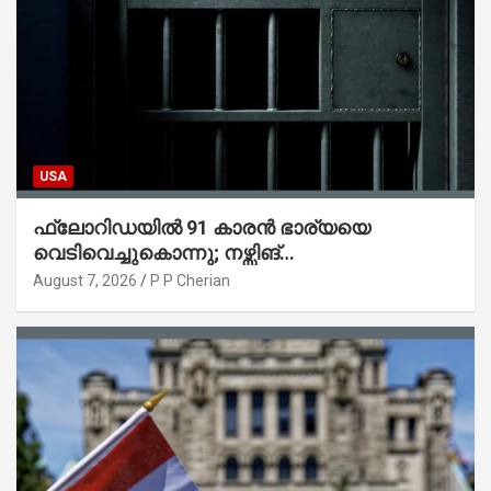
USA
ഫ്ലോറിഡയിൽ 91 കാരൻ ഭാര്യയെ
വെടിവെച്ചുകൊന്നു; നഴ്സിങ്
ഹോമിലാക്കില്ലെന്ന് നൽകിയ വാഗ്ദാനം
August 7, 2026
P P Cherian
പാലിച്ചതായി മൊഴി