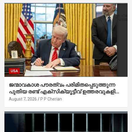
USA
ജന്മാവകാശ പൗരത്വം പരിമിതപ്പെടുത്തുന്ന
പുതിയ രണ്ട് എക്സിക്യൂട്ടീവ് ഉത്തരവുകളിൽ
ട്രംപ് ഒപ്പുവെച്ചു
August 7, 2026
P P Cherian