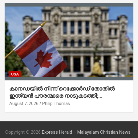
USA
കാനഡയിൽ നിന്ന് റെക്കോർഡ് തോതിൽ
ഇന്ത്യൻ പൗരന്മാരെ നാടുകടത്തി;
ആറുമാസത്തിനിടെ 3,323 പേർ
August 7, 2026
Philip Thomas
Copyright © 2026
Express Herald – Malayalam Christian News