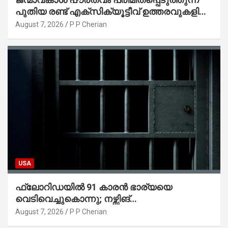
പുതിയ രണ്ട് എക്സിക്യൂട്ടീവ് ഉത്തരവുകളിൽ
ട്രംപ് ഒപ്പുവെച്ചു
August 7, 2026
P P Cherian
USA
ഫ്ലോറിഡയിൽ 91 കാരൻ ഭാര്യയെ
വെടിവെച്ചുകൊന്നു; നഴ്സിങ്
ഹോമിലാക്കില്ലെന്ന് നൽകിയ വാഗ്ദാനം
August 7, 2026
P P Cherian
പാലിച്ചതായി മൊഴി