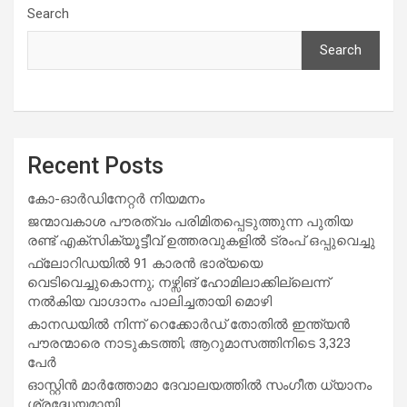
Search
Search
Recent Posts
കോ-ഓർഡിനേറ്റർ നിയമനം
ജന്മാവകാശ പൗരത്വം പരിമിതപ്പെടുത്തുന്ന പുതിയ
രണ്ട് എക്സിക്യൂട്ടീവ് ഉത്തരവുകളിൽ ട്രംപ് ഒപ്പുവെച്ചു
ഫ്ലോറിഡയിൽ 91 കാരൻ ഭാര്യയെ
വെടിവെച്ചുകൊന്നു; നഴ്സിങ് ഹോമിലാക്കില്ലെന്ന്
നൽകിയ വാഗ്ദാനം പാലിച്ചതായി മൊഴി
കാനഡയിൽ നിന്ന് റെക്കോർഡ് തോതിൽ ഇന്ത്യൻ
പൗരന്മാരെ നാടുകടത്തി; ആറുമാസത്തിനിടെ 3,323
പേർ
ഓസ്റ്റിൻ മാർത്തോമാ ദേവാലയത്തിൽ സംഗീത ധ്യാനം
ശ്രദ്ധേയമായി