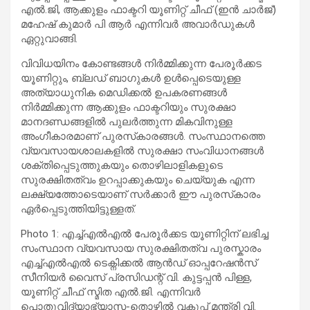
എല്‍.ജി, ആക്കുളം ഫാക്ടറി യൂണിറ്റ് ചീഫ് (ഇൻ ചാർജ്)
മഹേഷ് കുമാര്‍ പി ആര്‍ എന്നിവര്‍ അവാര്‍ഡുകള്‍
ഏറ്റുവാങ്ങി.
വിവിധയിനം കോണ്ടങ്ങൾ നിർമ്മിക്കുന്ന പേരൂർക്കട
യൂണിറ്റും, ബ്ലഡ് ബാഗുകൾ ഉൾപ്പെടെയുള്ള
അത്യാധുനിക മെഡിക്കൽ ഉപകരണങ്ങൾ
നിർമ്മിക്കുന്ന ആക്കുളം ഫാക്ടറിയും സുരക്ഷാ
മാനദണ്ഡങ്ങളിൽ പുലർത്തുന്ന മികവിനുള്ള
അംഗീകാരമാണ് പുരസ്‌കാരങ്ങൾ. സംസ്ഥാനത്തെ
വ്യവസായശാലകളിൽ സുരക്ഷാ സംവിധാനങ്ങൾ
ശക്തിപ്പെടുത്തുകയും തൊഴിലാളികളുടെ
സുരക്ഷിതത്വം ഉറപ്പാക്കുകയും ചെയ്യുക എന്ന
ലക്ഷ്യത്തോടെയാണ് സർക്കാർ ഈ പുരസ്‌കാരം
ഏർപ്പെടുത്തിയിട്ടുള്ളത്.
Photo 1: എച്ച്എൽഎൽ പേരൂർക്കട യൂണിറ്റിന് ലഭിച്ച
സംസ്ഥാന വ്യവസായ സുരക്ഷിതത്വ പുരസ്കാരം
എച്ച്എൽഎൽ ടെക്നിക്കൽ ആൻഡ് ഓപ്പറേഷൻസ്
സീനിയർ വൈസ് പ്രസിഡന്റ് വി. കുട്ടപ്പൻ പിള്ള,
യൂണിറ്റ് ചീഫ് സ്മിത എൽ.ജി. എന്നിവർ
പൊതുവിദ്യാഭ്യാസ-തൊഴിൽ വകുപ്പ് മന്ത്രി വി.