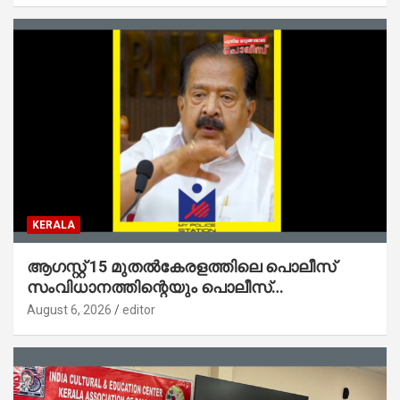
KERALA
ആഗസ്റ്റ് 15 മുതല്‍കേരളത്തിലെ പൊലീസ്
സംവിധാനത്തിന്റെയും പൊലീസ്
സ്റ്റേഷനുകളുടെയും മുഖഛായ മാറുകയാണ് :
August 6, 2026
editor
ആഭ്യന്തരമന്ത്രി ശ്രീ.രമേശ് ചെന്നിത്തല