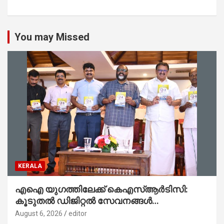
You may Missed
KERALA
എഐ യുഗത്തിലേക്ക് കെഎസ്ആർടിസി:
കൂടുതൽ ഡിജിറ്റൽ സേവനങ്ങൾ
ജനങ്ങളിലേക്കെത്തിക്കും – മന്ത്രി സി പി
August 6, 2026
editor
ജോൺ