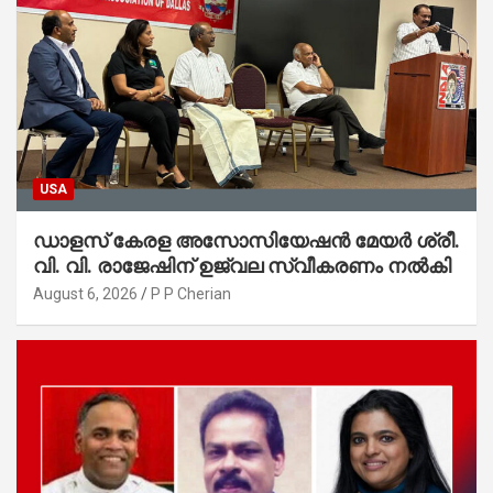
USA
ഡാളസ് കേരള അസോസിയേഷൻ മേയർ ശ്രീ.
വി. വി. രാജേഷിന് ഉജ്വല സ്വീകരണം നൽകി
August 6, 2026
P P Cherian