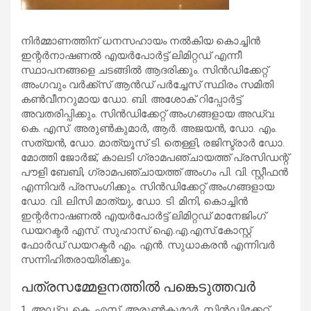
നിര്‍മ്മാണത്തിന് ധനസഹായം നല്‍കിയ കൊച്ചിന്‍
ഇന്റര്‍നാഷണല്‍ എയര്‍പോര്‍ട്ട് ലിമിറ്റഡ് എന്നീ
സ്ഥാപനങ്ങളെ ചടങ്ങില്‍ ആദരിക്കും. സിന്‍ഡിക്കേറ്റ്
അംഗവും വര്‍ക്ക്സ് ആന്‍ഡ് പര്‍ച്ചേസ് സ്ഥിരം സമിതി
കണ്‍വീനറുമായ ഡോ. ബി. അശോക് റിപ്പോര്‍ട്ട്
അവതരിപ്പിക്കും. സിന്‍ഡിക്കേറ്റ് അംഗങ്ങളായ അഡ്വ.
കെ. എസ്. അരുണ്‍കുമാര്‍, ആര്‍. അജയന്‍, ഡോ. എം.
സത്യന്‍, ഡോ. മാത്യൂസ് ടി. തെള്ളി, രജിസ്ട്രാര്‍ ഡോ.
മോത്തി ജോര്‍ജ്, കാലടി ഗ്രാമപഞ്ചായത്ത് പ്രസിഡന്റ്
പൗളി ബേബി, ഗ്രാമപഞ്ചായത്ത് അംഗം പി. വി. സ്റ്റീഫന്‍
എന്നിവര്‍ പ്രസംഗിക്കും. സിന്‍ഡിക്കേറ്റ് അംഗങ്ങളായ
ഡോ. വി. ലിസി മാത്യു, ഡോ. ടി. മിനി, കൊച്ചിന്‍
ഇന്റര്‍നാഷണല്‍ എയര്‍പോര്‍ട്ട് ലിമിറ്റഡ് മാനേജിംഗ്
ഡയറക്ടര്‍ എസ്. സുഹാസ് ഐ.എ.എസ്.കോസ്റ്റ്
ഫോര്‍‍ഡ് ഡയറക്ടര്‍ എം. എന്‍. സുധാകരന്‍ എന്നിവര്‍
സന്നിഹിതരായിരിക്കും.
പത്രസമ്മേളനത്തിൽ പങ്കെടുത്തവർ
1. അഡ്വ. കെ. എസ്. അരുണ്‍കുമാര്‍, സിന്‍ഡിക്കേറ്റ്