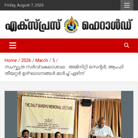
Skip
Friday, August 7, 2026
to
content
Malayalam Christian News
Express Herald – Malayalam
Christian News
Home
2026
March
5
സംസ്കൃത സര്‍വ്വകലാശാല : അമിനിറ്റി സെന്റര്‍, ആംഫി
തീയറ്റര്‍ ഉദ്ഘാടനങ്ങള്‍ മാര്‍ച്ച് ഏഴിന്