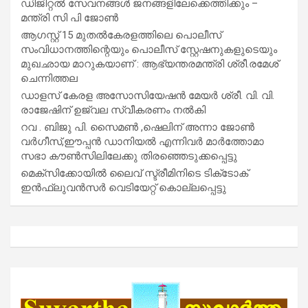
ഡിജിറ്റൽ സേവനങ്ങൾ ജനങ്ങളിലേക്കെത്തിക്കും –
മന്ത്രി സി പി ജോൺ
ആഗസ്റ്റ് 15 മുതല്‍കേരളത്തിലെ പൊലീസ്
സംവിധാനത്തിന്റെയും പൊലീസ് സ്റ്റേഷനുകളുടെയും
മുഖഛായ മാറുകയാണ് : ആഭ്യന്തരമന്ത്രി ശ്രീ.രമേശ്
ചെന്നിത്തല
ഡാളസ് കേരള അസോസിയേഷൻ മേയർ ശ്രീ. വി. വി.
രാജേഷിന് ഉജ്വല സ്വീകരണം നൽകി
റവ . ബിജു പി. സൈമൺ ,ഷെലിന് അന്നാ ജോൺ
വർഗീസ്,ഈപ്പൻ ഡാനിയൽ എന്നിവർ മാർത്തോമാ
സഭാ കൗൺസിലിലേക്കു തിരഞ്ഞെടുക്കപ്പെട്ടു
മെക്സിക്കോയിൽ ലൈവ് സ്ട്രീമിനിടെ ടിക്‌ടോക്
ഇൻഫ്ലുവൻസർ വെടിയേറ്റ് കൊല്ലപ്പെട്ടു