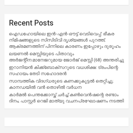
Recent Posts
ഐഡഹോയിലെ ഇൻ-എൻ-ഔട്ട് വെടിവെപ്പ്: ഭീകര
നിമിഷങ്ങളുടെ സിസിടിവി ദൃശ്യങ്ങൾ പുറത്ത്;
ആക്രമണത്തിന് പിന്നിലെ കാരണം ഇപ്പോഴും ദുരൂഹം
ലയണൽ മെസ്സിയുടെ പിതാവും
അർജന്റീന:മാനേജറുമായ ജോർജ് മെസ്സി (68) അന്തരിച്ചു
ഇറാനിയൻ കിക്ക്ബോക്സറുടെ വധശിക്ഷ: ട്രംപിന്റെ
സഹായം തേടി സഹോദരൻ
സാമ്പത്തിക വിദഗ്ധരുടെ കണക്കുകൂട്ടൽ തെറ്റിച്ചു;
കാനഡയിൽ വൻ തൊഴിൽ വർധന
കാർമൽ പെന്തക്കോസ്ത് ചർച്ച് കൺവെൻഷന്റെ രണ്ടാം
ദിനം; പാസ്റ്റർ റെജി മാത്യു വചനപ്രഘോഷണം നടത്തി