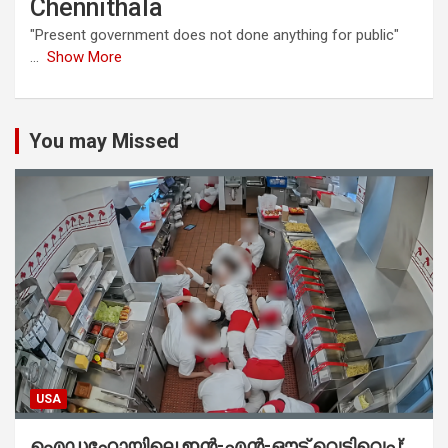
Chennithala
"Present government does not done anything for public"
...
Show More
You may Missed
USA
ഐഡഹോയിലെ ഇൻ-എൻ-ഔട്ട് വെടിവെപ്പ്: