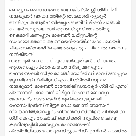
മണപ്പുറം ഫൌണ്ടേഷൻ മാനേജിങ് ട്രസ്റ്റീ ശ്രീ വിപി
നന്ദകുമാർ വാഹനത്തിന്റെ താക്കോൽ തൃശൂർ
അതിരൂപത ആർച് ബിഷപ്പും ജൂബിലി മിഷൻ പാട്രൻ
ചെയർമാനുമായ മാർ ആൻഡ്രൂസ് താഴത്തിനു
കൈമാറി .മണപ്പുറം മാബെൻ ലിമിറ്റഡിന്റെ
സഹായത്തോടെ ആണ് ജെറിയാട്രിക് ഹോം കെയർ
ചികിത്സക് വേണ്ടി 7ലക്ഷത്തോളം രൂപ ചിലവിൽ വാഹനം
നൽകിയത്.
ഡയറക്ടർ ഫാ റെന്നി മുണ്ടെൻകുരിയൻ സ്വാഗതം
ആശംസിച്ചു .പ്രൊഫ ഡോ സിജു ,മണപ്പുറം
ഫൌണ്ടേഷൻ സി ഇ ഓ ശ്രീ ജോർജ് ഡി ദാസ്,മണപ്പുറം
ജൂവല്ലേഴ്‌സ് ലിമിറ്റഡ് എംഡി ശ്രീമതി സുഷമ
നന്ദകുമാർ ,മാബെൻ മാനേജിങ് ഡയറക്ടർ ശ്രീ വി എസ്
പ്രസന്നൻ , മാബെൻ ലിമിറ്റഡ് ഹെഡ് ബെസ്ടോ
ജോസഫ് ,ഫാദർ ടെറിൻ മുല്ലക്കര ,ജൂബിലി
ഹോസ്പിറ്റൽസ് സിഇഒ ഡോ ബെന്നി ജോസഫ്
നീലങ്കാവിൽ,മണപ്പുറം ഫിനാൻസ് സീനിയർ പി ആർ ഓ
ശ്രീ കെ എം അഷ്‌റഫ് ,മെഡിക്കൽ സൂപ്രണ്ട് ഷിബു
കള്ളിവളപ്പിൽ ,മണപ്പുറം ഫൌണ്ടേഷൻ
പ്രതിനിധികൾ,ഡോക്ടർസ്,സ്റ്റാഫ്‌സ് എന്നിവർ ചടങ്ങിൽ