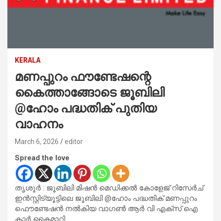
KERALA
മണപ്പുറം ഫൗണ്ടേഷന്റെ
കൈത്താങ്ങോടെ ജൂബിലി
@ഹോം പദ്ധതിക് പുതിയ
വാഹനം
March 6, 2026
editor
Spread the love
തൃശൂർ : ജൂബിലി മിഷൻ മെഡിക്കൽ കോളേജ് റിസേർച്
ഇൻസ്റ്റിട്യൂട്ടിലെ ജൂബിലി @ഹോം പദ്ധതിക് മണപ്പുറം
ഫൌണ്ടേഷൻ നൽകിയ വാഗൺ ആർ വി എക്സ് ഐ
കാർ കൈമാറി.