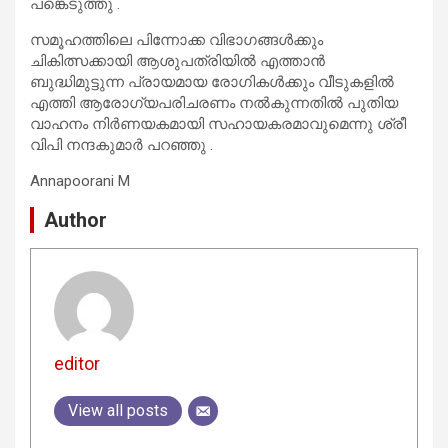
പങ്കെടുത്തു .
സമൂഹത്തിലെ പിന്നോക്ക വിഭാഗങ്ങൾക്കും
ചികിത്സക്കായി ആശുപത്രിയിൽ എത്താൻ
ബുദ്ധിമുട്ടുന്ന പ്രായമായ രോഗികൾക്കും വീടുകളിൽ
എത്തി ആരോഗ്യപരിചരണം നൽകുന്നതിൽ പുതിയ
വാഹനം നിർണയകമായി സഹായകരമാവുമെന്നു ശ്രീ
വിപി നന്ദകുമാർ പറഞ്ഞു .
Annapoorani M
Author
editor
View all posts