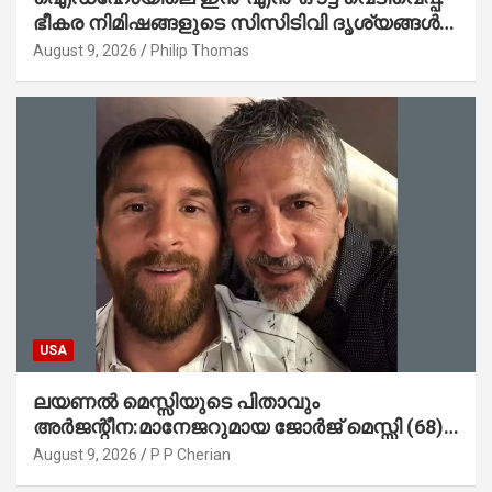
ഭീകര നിമിഷങ്ങളുടെ സിസിടിവി ദൃശ്യങ്ങൾ
പുറത്ത്; ആക്രമണത്തിന് പിന്നിലെ കാരണം
August 9, 2026
Philip Thomas
ഇപ്പോഴും ദുരൂഹം
USA
ലയണൽ മെസ്സിയുടെ പിതാവും
അർജന്റീന:മാനേജറുമായ ജോർജ് മെസ്സി (68)
അന്തരിച്ചു
August 9, 2026
P P Cherian