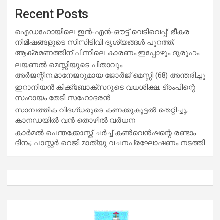
Recent Posts
ഐഡഹോയിലെ ഇൻ-എൻ-ഔട്ട് വെടിവെപ്പ്: ഭീകര
നിമിഷങ്ങളുടെ സിസിടിവി ദൃശ്യങ്ങൾ പുറത്ത്;
ആക്രമണത്തിന് പിന്നിലെ കാരണം ഇപ്പോഴും ദുരൂഹം
ലയണൽ മെസ്സിയുടെ പിതാവും
അർജന്റീന:മാനേജറുമായ ജോർജ് മെസ്സി (68) അന്തരിച്ചു
ഇറാനിയൻ കിക്ക്ബോക്സറുടെ വധശിക്ഷ: ട്രംപിന്റെ
സഹായം തേടി സഹോദരൻ
സാമ്പത്തിക വിദഗ്ധരുടെ കണക്കുകൂട്ടൽ തെറ്റിച്ചു;
കാനഡയിൽ വൻ തൊഴിൽ വർധന
കാർമൽ പെന്തക്കോസ്ത് ചർച്ച് കൺവെൻഷന്റെ രണ്ടാം
ദിനം; പാസ്റ്റർ റെജി മാത്യു വചനപ്രഘോഷണം നടത്തി