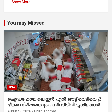
...
Show More
You may Missed
USA
ഐഡഹോയിലെ ഇൻ-എൻ-ഔട്ട് വെടിവെപ്പ്:
ഭീകര നിമിഷങ്ങളുടെ സിസിടിവി ദൃശ്യങ്ങൾ
പുറത്ത്; ആക്രമണത്തിന് പിന്നിലെ കാരണം
August 9, 2026
Philip Thomas