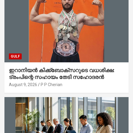
GULF
ഇറാനിയൻ കിക്ക്ബോക്സറുടെ വധശിക്ഷ:
ട്രംപിന്റെ സഹായം തേടി സഹോദരൻ
August 9, 2026
P P Cherian