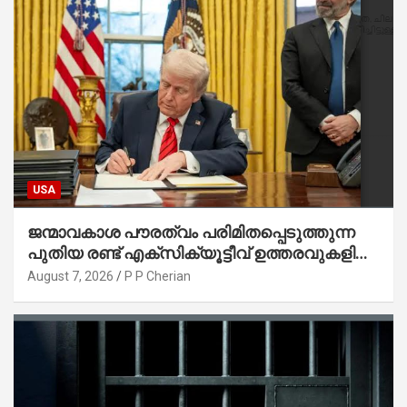
USA
ജന്മാവകാശ പൗരത്വം പരിമിതപ്പെടുത്തുന്ന
പുതിയ രണ്ട് എക്സിക്യൂട്ടീവ് ഉത്തരവുകളിൽ
ട്രംപ് ഒപ്പുവെച്ചു
August 7, 2026
P P Cherian