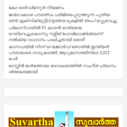
കോ-ഓർഡിനേറ്റർ നിയമനം
ജന്മാവകാശ പൗരത്വം പരിമിതപ്പെടുത്തുന്ന പുതിയ
രണ്ട് എക്സിക്യൂട്ടീവ് ഉത്തരവുകളിൽ ട്രംപ് ഒപ്പുവെച്ചു
ഫ്ലോറിഡയിൽ 91 കാരൻ ഭാര്യയെ
വെടിവെച്ചുകൊന്നു; നഴ്സിങ് ഹോമിലാക്കില്ലെന്ന്
നൽകിയ വാഗ്ദാനം പാലിച്ചതായി മൊഴി
കാനഡയിൽ നിന്ന് റെക്കോർഡ് തോതിൽ ഇന്ത്യൻ
പൗരന്മാരെ നാടുകടത്തി; ആറുമാസത്തിനിടെ 3,323
പേർ
ഓസ്റ്റിൻ മാർത്തോമാ ദേവാലയത്തിൽ സംഗീത ധ്യാനം
ശ്രദ്ധേയമായി