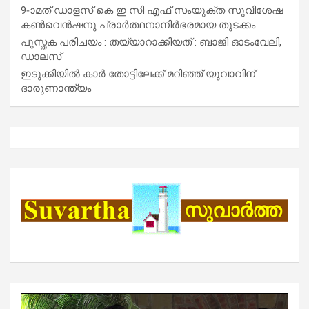
9-ാമത് ഡാളസ് കെ ഇ സി എഫ് സംയുക്ത സുവിശേഷ
കൺവെൻഷനു പ്രാർത്ഥനാനിർഭരമായ തുടക്കം
പുസ്തക പരിചയം : തയ്യാറാക്കിയത് : ബാജി ഓടംവേലി,
ഡാലസ്
ഇടുക്കിയിൽ കാർ തോട്ടിലേക്ക് മറിഞ്ഞ് യുവാവിന്
ദാരുണാന്ത്യം