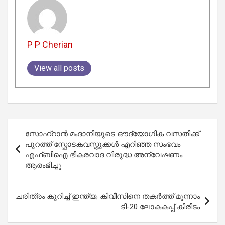
P P Cherian
View all posts
Post
സോഹ്‌റാൻ മംദാനിയുടെ ഔദ്യോഗിക വസതിക്ക്
navigation
പുറത്ത് സ്ഫോടകവസ്തുക്കൾ എറിഞ്ഞ സംഭവം
എഫ്‌ബിഐ ഭീകരവാദ വിരുദ്ധ അന്വേഷണം
ആരംഭിച്ചു
ചരിത്രം കുറിച്ച് ഇന്ത്യ; കിവീസിനെ തകർത്ത് മൂന്നാം
ടി-20 ലോകകപ്പ് കിരീടം