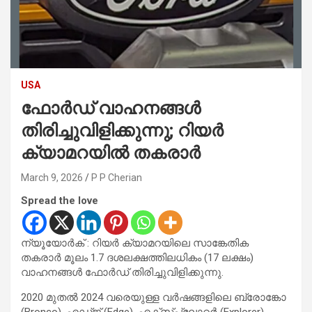
USA
ഫോർഡ് വാഹനങ്ങൾ
തിരിച്ചുവിളിക്കുന്നു; റിയർ
ക്യാമറയിൽ തകരാർ
March 9, 2026
P P Cherian
Spread the love
ന്യൂയോർക് : റിയർ ക്യാമറയിലെ സാങ്കേതിക
തകരാർ മൂലം 1.7 ദശലക്ഷത്തിലധികം (17 ലക്ഷം)
വാഹനങ്ങൾ ഫോർഡ് തിരിച്ചുവിളിക്കുന്നു.
2020 മുതൽ 2024 വരെയുള്ള വർഷങ്ങളിലെ ബ്രോങ്കോ
(Bronco), എഡ്ജ് (Edge), എക്സ്പ്ലോറർ (Explorer),