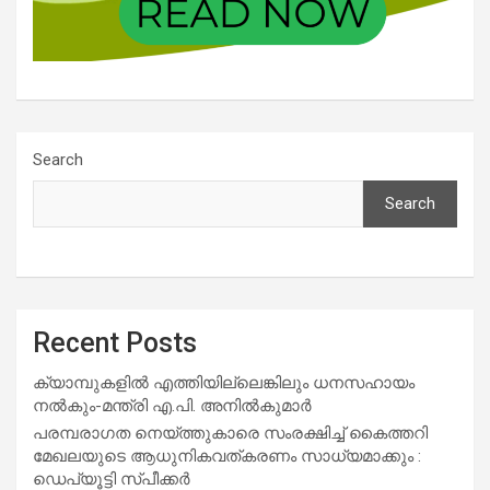
Search
Search
Recent Posts
ക്യാമ്പുകളിൽ എത്തിയില്ലെങ്കിലും ധനസഹായം
നൽകും-മന്ത്രി എ.പി. അനിൽകുമാർ
പരമ്പരാഗത നെയ്ത്തുകാരെ സംരക്ഷിച്ച് കൈത്തറി
മേഖലയുടെ ആധുനികവത്കരണം സാധ്യമാക്കും :
ഡെപ്യൂട്ടി സ്പീക്കർ