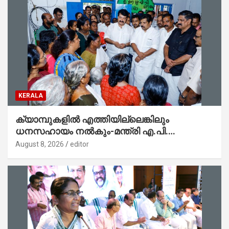
KERALA
ക്യാമ്പുകളിൽ എത്തിയില്ലെങ്കിലും
ധനസഹായം നൽകും-മന്ത്രി എ.പി.
അനിൽകുമാർ
August 8, 2026
editor