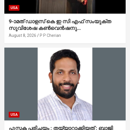
USA
9-ാമത് ഡാളസ് കെ ഇ സി എഫ് സംയുക്ത
സുവിശേഷ കൺവെൻഷനു
പ്രാർത്ഥനാനിർഭരമായ തുടക്കം
August 8, 2026
P P Cherian
USA
പുസ്തക പരിചയം : തയ്യാറാക്കിയത് : ബാജി