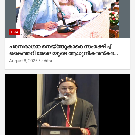
USA
പരമ്പരാഗത നെയ്ത്തുകാരെ സംരക്ഷിച്ച്
കൈത്തറി മേഖലയുടെ ആധുനികവത്കരണം
സാധ്യമാക്കും : ഡെപ്യൂട്ടി സ്പീക്കർ
August 8, 2026
editor