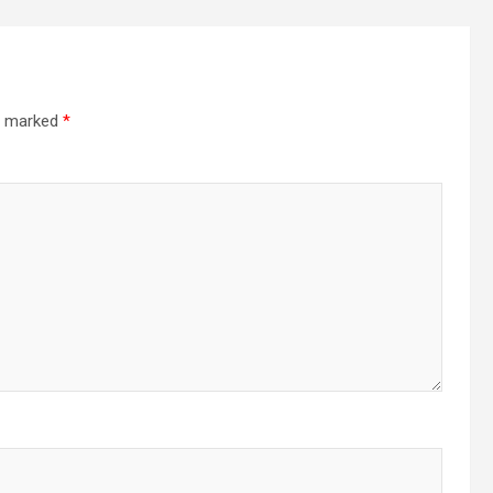
re marked
*