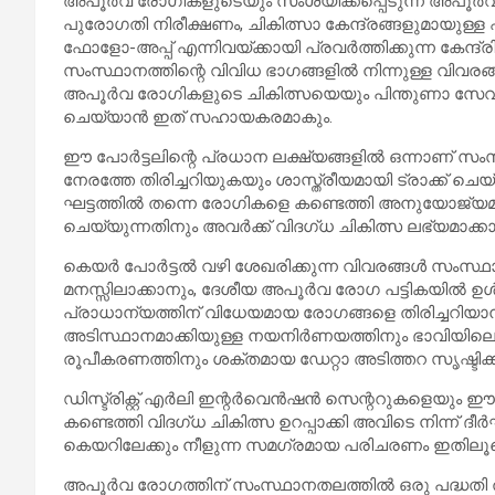
അപൂര്‍വ രോഗികളുടെയും സംശയിക്കപ്പെടുന്ന അപൂര്
പുരോഗതി നിരീക്ഷണം, ചികിത്സാ കേന്ദ്രങ്ങളുമായുള്
ഫോളോ-അപ്പ് എന്നിവയ്ക്കായി പ്രവര്‍ത്തിക്കുന്ന കേന്ദ്രി
സംസ്ഥാനത്തിന്റെ വിവിധ ഭാഗങ്ങളില്‍ നിന്നുള്ള വിവരങ
അപൂര്‍വ രോഗികളുടെ ചികിത്സയെയും പിന്തുണാ സേവ
ചെയ്യാന്‍ ഇത് സഹായകരമാകും.
ഈ പോര്‍ട്ടലിന്റെ പ്രധാന ലക്ഷ്യങ്ങളില്‍ ഒന്നാണ
നേരത്തേ തിരിച്ചറിയുകയും ശാസ്ത്രീയമായി ട്രാക്ക് 
ഘട്ടത്തില്‍ തന്നെ രോഗികളെ കണ്ടെത്തി അനുയോജ്യമായ
ചെയ്യുന്നതിനും അവര്‍ക്ക് വിദഗ്ധ ചികിത്സ ലഭ്യമാക്കാ
കെയര്‍ പോര്‍ട്ടല്‍ വഴി ശേഖരിക്കുന്ന വിവരങ്ങള്‍ സംസ
മനസ്സിലാക്കാനും, ദേശീയ അപൂര്‍വ രോഗ പട്ടികയില്‍ ഉള്‍
പ്രാധാന്യത്തിന് വിധേയമായ രോഗങ്ങളെ തിരിച്ചറിയ
അടിസ്ഥാനമാക്കിയുള്ള നയനിര്‍ണയത്തിനും ഭാവിയ
രൂപീകരണത്തിനും ശക്തമായ ഡേറ്റാ അടിത്തറ സൃഷ്ടിക്കപ
ഡിസ്ട്രിക്റ്റ് എര്‍ലി ഇന്റര്‍വെന്‍ഷന്‍ സെന്ററുകളെയും ഈ 
കണ്ടെത്തി വിദഗ്ധ ചികിത്സ ഉറപ്പാക്കി അവിടെ നിന്ന് ദ
കെയറിലേക്കും നീളുന്ന സമഗ്രമായ പരിചരണം ഇതിലൂടെ
അപൂര്‍വ രോഗത്തിന് സംസ്ഥാനതലത്തില്‍ ഒരു പദ്ധതി