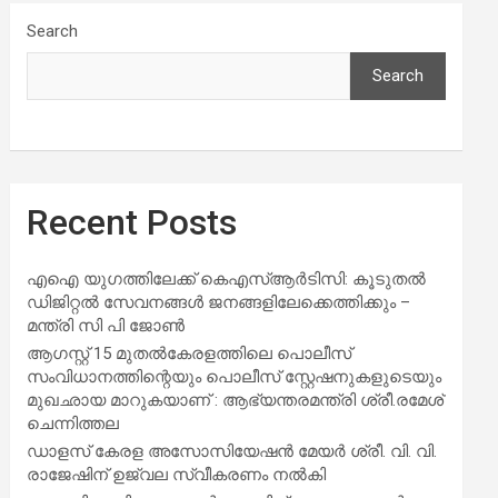
Search
Search
Recent Posts
എഐ യുഗത്തിലേക്ക് കെഎസ്ആർടിസി: കൂടുതൽ
ഡിജിറ്റൽ സേവനങ്ങൾ ജനങ്ങളിലേക്കെത്തിക്കും –
മന്ത്രി സി പി ജോൺ
ആഗസ്റ്റ് 15 മുതല്‍കേരളത്തിലെ പൊലീസ്
സംവിധാനത്തിന്റെയും പൊലീസ് സ്റ്റേഷനുകളുടെയും
മുഖഛായ മാറുകയാണ് : ആഭ്യന്തരമന്ത്രി ശ്രീ.രമേശ്
ചെന്നിത്തല
ഡാളസ് കേരള അസോസിയേഷൻ മേയർ ശ്രീ. വി. വി.
രാജേഷിന് ഉജ്വല സ്വീകരണം നൽകി