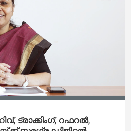
്, ട്രാക്കിംഗ്, റഫറല്‍,
്ക് സമഗ്ര ഡിജിറ്റല്‍