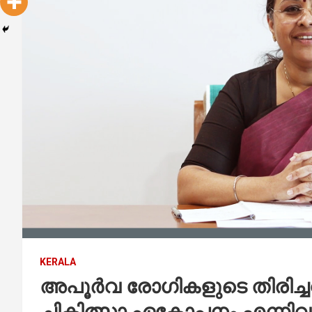
KERALA
അപൂര്‍വ രോഗികളുടെ തിരിച്ചറിവ
ചികിത്സാ ഏകോപനം എന്നിവയ്ക