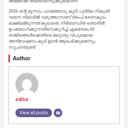
അമേരിക്ക തയ്യാറെടുക്കുകയാണ്.
2026-ന്റെ മൂന്നാം പാദത്തോടു കൂടി പുതിയ നികുതി
ഘടന നിലവിൽ വരുത്താനാണ് ട്രംപ് ഭരണകൂടം
ലക്ഷ്യമിടുന്നത്.കൂടാതെ, നിർബന്ധിത തൊഴിൽ
ഉപയോഗിക്കുന്നതിനെക്കുറിച്ച് ഏകദേശം 60
രാജ്യങ്ങൾക്കെതിരെ മറ്റൊരു വിപുലമായ
അന്വേഷണം കൂടി ഉടൻ ആരംഭിക്കുമെന്നും
സൂചനയുണ്ട്.
Author
editor
View all posts