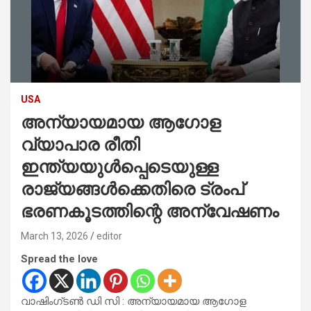
USA
അന്യായമായ ആഗോള
വ്യാപാര രീതി
ഇന്ത്യയുൾപ്പെടെയുള്ള
രാജ്യങ്ങൾക്കെതിരെ ട്രംപ്
ഭരണകൂടത്തിന്റെ അന്വേഷണം
March 13, 2026
editor
Spread the love
വാഷിംഗ്‌ടൺ ഡി സി : അന്യായമായ ആഗോള