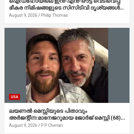
ഐഡഹോയിലെ ഇൻ-എൻ-ഔട്ട് വെടിവെപ്പ്:
ഭീകര നിമിഷങ്ങളുടെ സിസിടിവി ദൃശ്യങ്ങൾ
പുറത്ത്; ആക്രമണത്തിന് പിന്നിലെ കാരണം
August 9, 2026
Philip Thomas
ഇപ്പോഴും ദുരൂഹം
USA
ലയണൽ മെസ്സിയുടെ പിതാവും
അർജന്റീന:മാനേജറുമായ ജോർജ് മെസ്സി (68)
അന്തരിച്ചു
August 9, 2026
P P Cherian