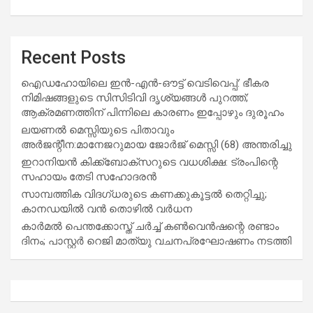
Recent Posts
ഐഡഹോയിലെ ഇൻ-എൻ-ഔട്ട് വെടിവെപ്പ്: ഭീകര
നിമിഷങ്ങളുടെ സിസിടിവി ദൃശ്യങ്ങൾ പുറത്ത്;
ആക്രമണത്തിന് പിന്നിലെ കാരണം ഇപ്പോഴും ദുരൂഹം
ലയണൽ മെസ്സിയുടെ പിതാവും
അർജന്റീന:മാനേജറുമായ ജോർജ് മെസ്സി (68) അന്തരിച്ചു
ഇറാനിയൻ കിക്ക്ബോക്സറുടെ വധശിക്ഷ: ട്രംപിന്റെ
സഹായം തേടി സഹോദരൻ
സാമ്പത്തിക വിദഗ്ധരുടെ കണക്കുകൂട്ടൽ തെറ്റിച്ചു;
കാനഡയിൽ വൻ തൊഴിൽ വർധന
കാർമൽ പെന്തക്കോസ്ത് ചർച്ച് കൺവെൻഷന്റെ രണ്ടാം
ദിനം; പാസ്റ്റർ റെജി മാത്യു വചനപ്രഘോഷണം നടത്തി