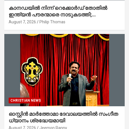
കാനഡയിൽ നിന്ന് റെക്കോർഡ് തോതിൽ
ഇന്ത്യൻ പൗരന്മാരെ നാടുകടത്തി;
ആറുമാസത്തിനിടെ 3,323 പേർ
August 7, 2026
Philip Thomas
CHRISTIAN NEWS
ഓസ്റ്റിൻ മാർത്തോമാ ദേവാലയത്തിൽ സംഗീത
ധ്യാനം ശ്രദ്ധേയമായി
August 7, 2026
Jeemon Ranny