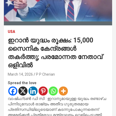
USA
ഇറാൻ യുദ്ധം രൂക്ഷം: 15,000
സൈനിക കേന്ദ്രങ്ങൾ
തകർത്തു; പരമോന്നത നേതാവ്
ഒളിവിൽ
March 14, 2026
P P Cherian
Spread the love
വാഷിംഗ്‌ടൺ ഡി സി : ഇറാനുമായുള്ള യുദ്ധം രണ്ടാഴ്ച
പിന്നിടുമ്പോൾ രാജ്യം അതീവ ഗുരുതരമായ
പ്രതിസന്ധിയിലൂടെയാണ് കടന്നുപോകുന്നതെന്ന്
അമേരിക്കൻ പ്രതിരോധ മന്ത്രാലയം വെളിപ്പെടുത്തി.