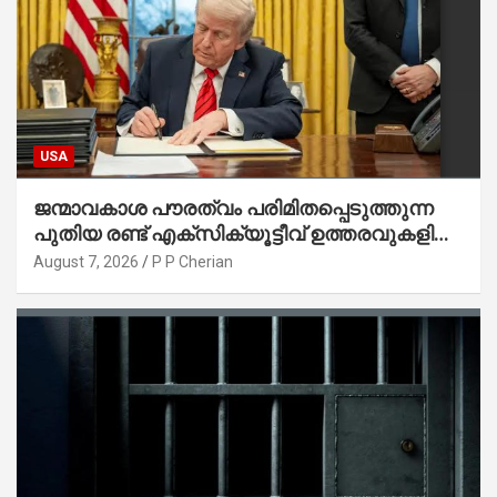
USA
ജന്മാവകാശ പൗരത്വം പരിമിതപ്പെടുത്തുന്ന
പുതിയ രണ്ട് എക്സിക്യൂട്ടീവ് ഉത്തരവുകളിൽ
ട്രംപ് ഒപ്പുവെച്ചു
August 7, 2026
P P Cherian