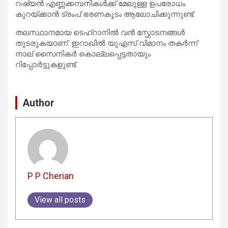
റഷ്യൻ എണ്ണക്കമ്പനികൾക്ക് മേലുള്ള ഉപരോധം
കുറയ്ക്കാൻ ട്രംപ് ഭരണകൂടം ആലോചിക്കുന്നുണ്ട്.
തലസ്ഥാനമായ ടെഹ്‌റാനിൽ വൻ സ്ഫോടനങ്ങൾ
തുടരുകയാണ്. ഇറാഖിൽ യുഎസ് വിമാനം തകർന്ന്
നാല് സൈനികർ കൊല്ലപ്പെട്ടതായും
റിപ്പോർട്ടുകളുണ്ട്.
Author
P P Cherian
View all posts