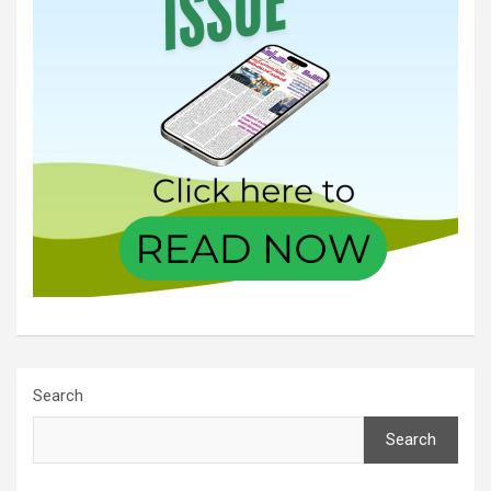
Search
Search