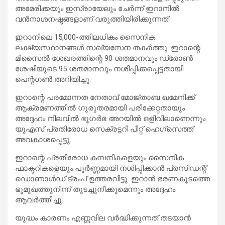
അമേരിക്കയും ഇസ്രായേലും ചേർന്ന് ഇറാനിൽ
വൻനാശനഷ്ടങ്ങളാണ് വരുത്തിയിരിക്കുന്നത്.
ഇറാനിലെ 15,000-ത്തിലധികം സൈനിക
ലക്ഷ്യസ്ഥാനങ്ങൾ സഖ്യസേന തകർത്തു. ഇറാന്റെ
മിസൈൽ ശേഖരത്തിന്റെ 90 ശതമാനവും ഡ്രോൺ
ശേഷിയുടെ 95 ശതമാനവും നശിപ്പിക്കപ്പെട്ടതായി
പെന്റഗൺ അറിയിച്ചു.
ഇറാന്റെ പരമോന്നത നേതാവ് മോജ്‌താബ ഖമേനിക്ക്
ആക്രമണത്തിൽ ഗുരുതരമായി പരിക്കേറ്റതായും
അദ്ദേഹം നിലവിൽ ഭൂഗർഭ അറയിൽ ഒളിവിലാണെന്നും
യുഎസ് പ്രതിരോധ സെക്രട്ടറി പീറ്റ് ഹെഗ്‌സെത്ത്
അവകാശപ്പെട്ടു.
ഇറാന്റെ പ്രതിരോധ കമ്പനികളെയും സൈനിക
ഫാക്ടറികളെയും പൂർണ്ണമായി നശിപ്പിക്കാൻ പ്രസിഡന്റ്
ഡൊണാൾഡ് ട്രംപ് ഉത്തരവിട്ടു. ഇറാൻ ഭരണകൂടത്തെ
ഭൂമുഖത്തുനിന്ന് തുടച്ചുനീക്കുമെന്നും അദ്ദേഹം
ആവർത്തിച്ചു.
യുദ്ധം കാരണം എണ്ണവില വർദ്ധിക്കുന്നത് തടയാൻ