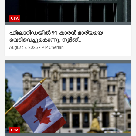
USA
ഫ്ലോറിഡയിൽ 91 കാരൻ ഭാര്യയെ
വെടിവെച്ചുകൊന്നു; നഴ്സിങ്
ഹോമിലാക്കില്ലെന്ന് നൽകിയ വാഗ്ദാനം
August 7, 2026
P P Cherian
പാലിച്ചതായി മൊഴി
USA