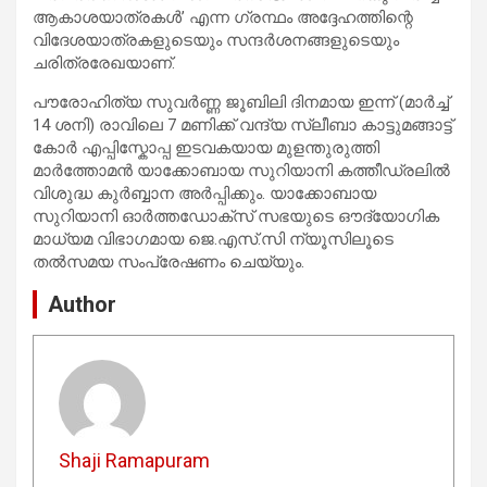
ആകാശയാത്രകൾ’ എന്ന ഗ്രന്ഥം അദ്ദേഹത്തിന്റെ
വിദേശയാത്രകളുടെയും സന്ദർശനങ്ങളുടെയും
ചരിത്രരേഖയാണ്.
പൗരോഹിത്യ സുവർണ്ണ ജൂബിലി ദിനമായ ഇന്ന് (മാർച്ച്
14 ശനി) രാവിലെ 7 മണിക്ക് വന്ദ്യ സ്ലീബാ കാട്ടുമങ്ങാട്ട്
കോർ എപ്പിസ്കോപ്പ ഇടവകയായ മുളന്തുരുത്തി
മാർത്തോമൻ യാക്കോബായ സുറിയാനി കത്തീഡ്രലിൽ
വിശുദ്ധ കുർബ്ബാന അർപ്പിക്കും. യാക്കോബായ
സുറിയാനി ഓർത്തഡോക്സ് സഭയുടെ ഔദ്യോഗിക
മാധ്യമ വിഭാഗമായ ജെ.എസ്.സി ന്യൂസിലൂടെ
തൽസമയ സംപ്രേഷണം ചെയ്യും.
Author
Shaji Ramapuram