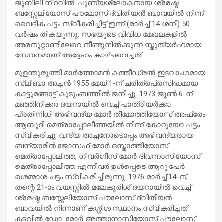
ജൂബിലി നിറവിൽ. പുണ്യശ്ലോകനായ ശ്രേഷ്ഠ
ബസ്സേലിയോസ് പൗലോസ് ദ്വിതീയൻ ബാവയിൽ നിന്ന്
വൈദിക പട്ടം സ്വീകരിച്ചിട്ട് ഇന്ന് (മാർച്ച് 14 ശനി) 50
വർഷം തികയുന്നു. സഭയുടെ വിവിധ മേഖലകളിൽ
അരനൂറ്റാണ്ടിലേറെ നീണ്ടുനിൽക്കുന്ന സ്തുത്യർഹമായ
സേവനമാണ് അദ്ദേഹം കാഴ്ചവെച്ചത്.
മുളന്തുരുത്തി മാർത്തോമൻ കത്തീഡ്രൽ ഇടവാംഗമായ
സ്ലീബാ അച്ചൻ 1955 മേയ് 1-ന് ചരിത്രപ്രസിദ്ധമായ
കാട്ടുമങ്ങാട്ട് കുടുംബത്തിൽ ജനിച്ചു. 1973 ജൂൺ 6-ന്
മഞ്ഞിനിക്കര ദയറായിൽ വെച്ച് പാത്രിയർക്കാ
പ്രതിനിധി അഭിവന്ദ്യ മോർ തീമോത്തിയോസ് അഫ്രേം
ആബൂദി മെത്രാപ്പോലീത്തയിൽ നിന്ന് കോറൂയോ പട്ടം
സ്വീകരിച്ചു. വന്ദ്യ അച്ചനോടൊപ്പം അഭിവന്ദ്യരായ
ബന്യാമിൻ ജോസഫ് മോർ ഒസ്താത്തിയോസ്
മെത്രാപ്പോലീത്ത, ഗീവർഗീസ് മോർ ദിവന്നാസിയോസ്
മെത്രാപ്പോലീത്ത എന്നിവർ ഉൾപ്പെടെ ആറു പേർ
ശെമ്മാശ പട്ടം സ്വീകരിച്ചിരുന്നു. 1976 മാർച്ച് 14-ന്,
തന്റെ 21-ാം വയസ്സിൽ മലേകുരിശ് ദയറായിൽ വെച്ച്
ശ്രേഷ്ഠ ബസ്സേലിയോസ് പൗലോസ് ദ്വിതീയൻ
ബാവയിൽ നിന്നാണ് കശ്ശീശ സ്ഥാനം സ്വീകരിച്ചത്.
കടവിൽ ഡോ. മോർ അത്താനാസിയോസ് പൗലോസ്