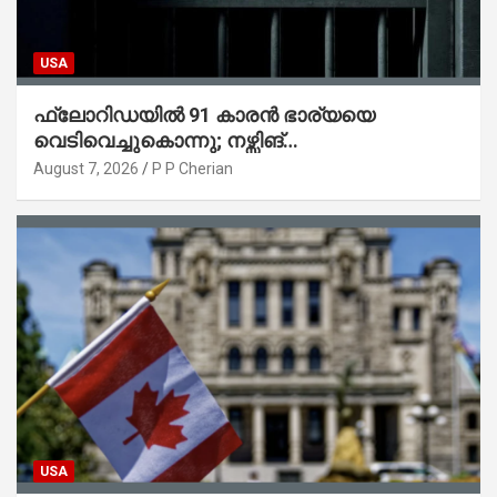
USA
ഫ്ലോറിഡയിൽ 91 കാരൻ ഭാര്യയെ
വെടിവെച്ചുകൊന്നു; നഴ്സിങ്
ഹോമിലാക്കില്ലെന്ന് നൽകിയ വാഗ്ദാനം
August 7, 2026
P P Cherian
പാലിച്ചതായി മൊഴി
USA