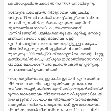
മെത്രാപ്പോലീത്ത ചടങ്ങിൽ സന്നിഹിതനായിരുന്നു.
സഭയുടെ വളർച്ചയിൽ നിർണ്ണായക പങ്കുവഹിച്ച
അദ്ദേഹം 1976-ൽ ഡൽഹി സെന്റ് പീറ്റേഴ്സ് കത്തീഡ്രൽ
സ്ഥാപിക്കുന്നതിൽ മുൻകൈ എടുത്തു. തുടർന്ന്
ഗുജറാത്തിലെ ഗാന്ധിധാം, അഹമ്മദാബാദ്
എന്നിവിടങ്ങളിൽ പള്ളികൾക്ക് തുടക്കം കുറിച്ചു. മസ്‌കറ്റ്,
ചിങ്ങവനം ദയറാ പള്ളി, മാമംഗലം പള്ളി
എന്നിവിടങ്ങളിൽ സേവനം അനുഷ്ഠിച്ചിട്ടുള്ള അദ്ദേഹം
നിലവിൽ മുളന്തുരുത്തി പള്ളിയിൽ വികാരിയായി
തുടരുന്നു. 1998 മാർച്ച് 20-ന് ദമാസ്കസിലെ സെന്റ് പീറ്റേഴ്സ്
കത്തീഡ്രലിൽ വെച്ച് പരിശുദ്ധ ഇഗ്നാത്തിയോസ് സഖാ
പ്രഥമൻ ബാവയാണ് അദ്ദേഹത്തെ കോർ എപ്പിസ്കോപ്പ
സ്ഥാനത്തേക്ക് ഉയർത്തിയത്.
‘വിശുദ്ധഭൂമിയിലേക്കുള്ള നല്ല ഇടയൻ’ എന്ന പേരിൽ
തീർത്ഥാടന യാത്രകളെ ആത്മീയാനുഭവമാക്കിയ
സ്ലീബാ അച്ചൻ, കഴിഞ്ഞ മൂന്ന് പതിറ്റാണ്ടുകൾക്കിടയിൽ
മൂന്നര ലക്ഷത്തോളം തീർത്ഥാടകരെ വിശുദ്ധനാട്ടിലേക്ക്
നയിച്ചിട്ടുണ്ട്. 3,500-ലധികം തീർത്ഥാടന യാത്രകൾക്ക്
നേതൃത്വം നൽകിയ അദ്ദേഹത്തിന്റെ ഈ മേഖലയിലെ
പ്രവർത്തനങ്ങൾ വിശ്വപ്രസിദ്ധമാണ്. ‘ചിറകു വിരിച്ച