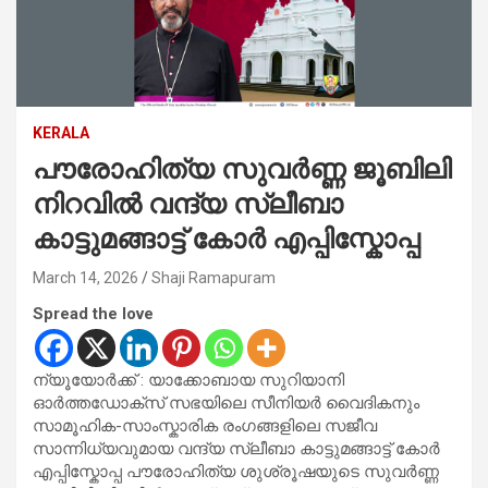
KERALA
പൗരോഹിത്യ സുവർണ്ണ ജൂബിലി
നിറവിൽ വന്ദ്യ സ്ലീബാ
കാട്ടുമങ്ങാട്ട് കോർ എപ്പിസ്കോപ്പ
March 14, 2026
Shaji Ramapuram
Spread the love
ന്യൂയോർക്ക് : യാക്കോബായ സുറിയാനി
ഓർത്തഡോക്സ് സഭയിലെ സീനിയർ വൈദികനും
സാമൂഹിക-സാംസ്കാരിക രംഗങ്ങളിലെ സജീവ
സാന്നിധ്യവുമായ വന്ദ്യ സ്ലീബാ കാട്ടുമങ്ങാട്ട് കോർ
എപ്പിസ്കോപ്പ പൗരോഹിത്യ ശുശ്രൂഷയുടെ സുവർണ്ണ