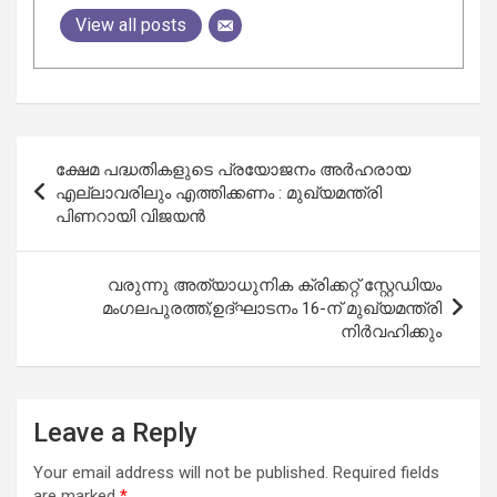
View all posts
Post
ക്ഷേമ പദ്ധതികളുടെ പ്രയോജനം അർഹരായ
navigation
എല്ലാവരിലും എത്തിക്കണം : മുഖ്യമന്ത്രി
പിണറായി വിജയന്‍
വരുന്നു അത്യാധുനിക ക്രിക്കറ്റ് സ്റ്റേഡിയം
മംഗലപുരത്ത്;ഉദ്ഘാടനം 16-ന് മുഖ്യമന്ത്രി
നിർവഹിക്കും
Leave a Reply
Your email address will not be published.
Required fields
are marked
*