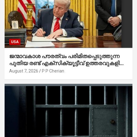
USA
ജന്മാവകാശ പൗരത്വം പരിമിതപ്പെടുത്തുന്ന
പുതിയ രണ്ട് എക്സിക്യൂട്ടീവ് ഉത്തരവുകളിൽ
ട്രംപ് ഒപ്പുവെച്ചു
August 7, 2026
P P Cherian