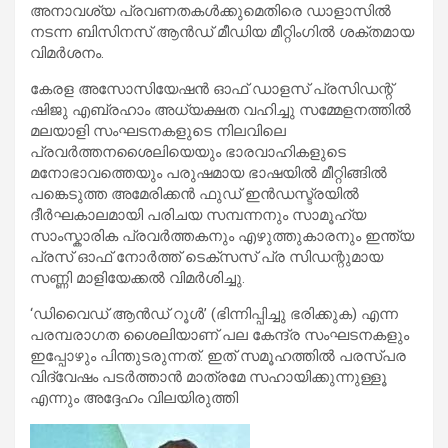
അനാവശ്യ പ്രവണതകൾക്കുമെതിരെ ഡാളാസിൽ
നടന്ന ബിസിനസ് ആൻഡ് മീഡിയ മീറ്റിംഗിൽ ശക്തമായ
വിമർശനം.
കേരള അസോസിയേഷൻ ഓഫ് ഡാളസ് പ്രസിഡന്റ്
ഷിജു എബ്രഹാം അധ്യക്ഷത വഹിച്ചു സമ്മേളനത്തിൽ
മലയാളി സംഘടനകളുടെ നിലവിലെ
പ്രവർത്തനശൈലിയെയും ഭാരവാഹികളുടെ
മനോഭാവത്തെയും പരുഷമായ ഭാഷയിൽ മീറ്റിങ്ങിൽ
പങ്കെടുത്ത അമേരിക്കൻ ഫുഡ് ഇൻഡസ്ട്രയിൽ
ദീർഘകാലമായി പരിചയ സമ്പന്നനും സാമൂഹ്യ
സാംസ്കാരിക പ്രവർത്തകനും എഴുത്തുകാരനും ഇന്ത്യ
പ്രസ് ഓഫ് നോർത്ത് ടെക്സസ് പ്ര സിഡന്റുമായ
സണ്ണി മാളിയേക്കൽ വിമർശിച്ചു.
‘ഡിവൈഡ് ആൻഡ് റൂൾ’ (ഭിന്നിപ്പിച്ചു ഭരിക്കുക) എന്ന
പരമ്പരാഗത ശൈലിയാണ് പല കേന്ദ്ര സംഘടനകളും
ഇപ്പോഴും പിന്തുടരുന്നത്. ഇത് സമൂഹത്തിൽ പരസ്പര
വിദ്വേഷം പടർത്താൻ മാത്രമേ സഹായിക്കുന്നുള്ളൂ
എന്നും അദ്ദേഹം വിലയിരുത്തി