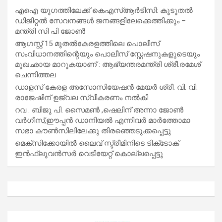
എഐ യുഗത്തിലേക്ക് കെഎസ്ആർടിസി: കൂടുതൽ
ഡിജിറ്റൽ സേവനങ്ങൾ ജനങ്ങളിലേക്കെത്തിക്കും –
മന്ത്രി സി പി ജോൺ
ആഗസ്റ്റ് 15 മുതല്‍കേരളത്തിലെ പൊലീസ്
സംവിധാനത്തിന്റെയും പൊലീസ് സ്റ്റേഷനുകളുടെയും
മുഖഛായ മാറുകയാണ് : ആഭ്യന്തരമന്ത്രി ശ്രീ.രമേശ്
ചെന്നിത്തല
ഡാളസ് കേരള അസോസിയേഷൻ മേയർ ശ്രീ. വി. വി.
രാജേഷിന് ഉജ്വല സ്വീകരണം നൽകി
റവ . ബിജു പി. സൈമൺ ,ഷെലിന് അന്നാ ജോൺ
വർഗീസ്,ഈപ്പൻ ഡാനിയൽ എന്നിവർ മാർത്തോമാ
സഭാ കൗൺസിലിലേക്കു തിരഞ്ഞെടുക്കപ്പെട്ടു
മെക്സിക്കോയിൽ ലൈവ് സ്ട്രീമിനിടെ ടിക്‌ടോക്
ഇൻഫ്ലുവൻസർ വെടിയേറ്റ് കൊല്ലപ്പെട്ടു