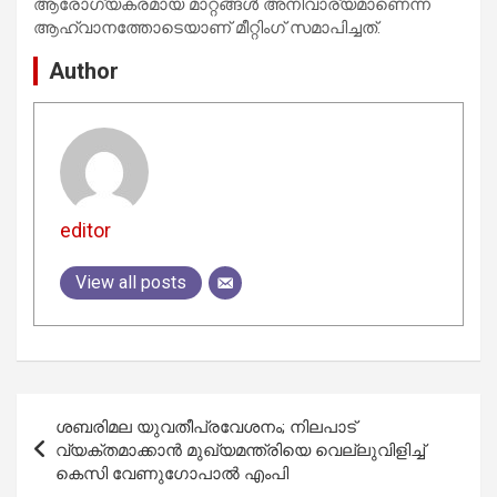
ആരോഗ്യകരമായ മാറ്റങ്ങൾ അനിവാര്യമാണെന്ന
ആഹ്വാനത്തോടെയാണ് മീറ്റിംഗ് സമാപിച്ചത്.
Author
editor
View all posts
Post
ശബരിമല യുവതീപ്രവേശനം; നിലപാട്
navigation
വ്യക്തമാക്കാന്‍ മുഖ്യമന്ത്രിയെ വെല്ലുവിളിച്ച്
കെസി വേണുഗോപാല്‍ എംപി