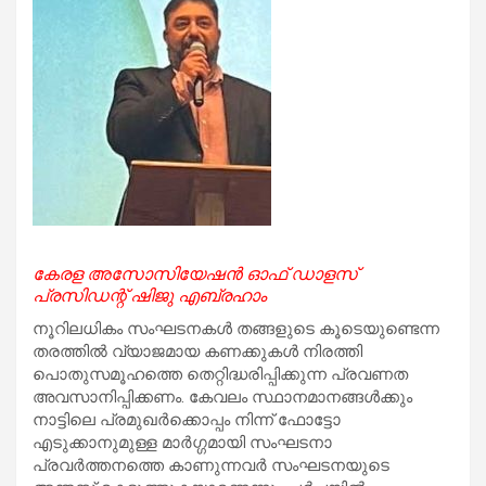
കേരള അസോസിയേഷൻ ഓഫ് ഡാളസ്
പ്രസിഡന്റ് ഷിജു എബ്രഹാം
നൂറിലധികം സംഘടനകൾ തങ്ങളുടെ കൂടെയുണ്ടെന്ന
തരത്തിൽ വ്യാജമായ കണക്കുകൾ നിരത്തി
പൊതുസമൂഹത്തെ തെറ്റിദ്ധരിപ്പിക്കുന്ന പ്രവണത
അവസാനിപ്പിക്കണം. കേവലം സ്ഥാനമാനങ്ങൾക്കും
നാട്ടിലെ പ്രമുഖർക്കൊപ്പം നിന്ന് ഫോട്ടോ
എടുക്കാനുമുള്ള മാർഗ്ഗമായി സംഘടനാ
പ്രവർത്തനത്തെ കാണുന്നവർ സംഘടനയുടെ