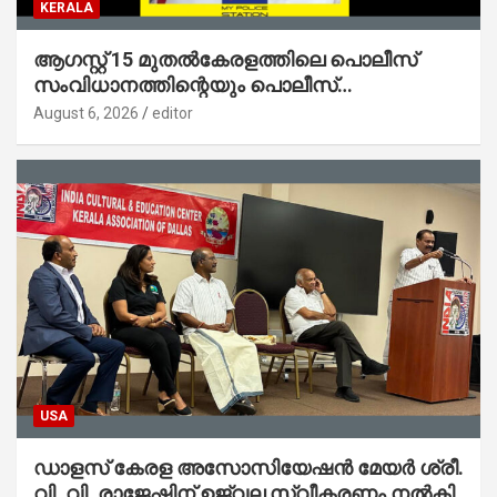
KERALA
ആഗസ്റ്റ് 15 മുതല്‍കേരളത്തിലെ പൊലീസ്
സംവിധാനത്തിന്റെയും പൊലീസ്
സ്റ്റേഷനുകളുടെയും മുഖഛായ മാറുകയാണ് :
August 6, 2026
editor
ആഭ്യന്തരമന്ത്രി ശ്രീ.രമേശ് ചെന്നിത്തല
USA
ഡാളസ് കേരള അസോസിയേഷൻ മേയർ ശ്രീ.
വി. വി. രാജേഷിന് ഉജ്വല സ്വീകരണം നൽകി