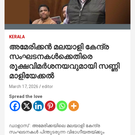
KERALA
അമേരിക്കൻ മലയാളി കേന്ദ്ര
സംഘടനകൾക്കെതിരെ
രൂക്ഷവിമർശനയവുമായി സണ്ണി
മാളിയേക്കൽ
March 17, 2026
editor
Spread the love
ഡാളാസ് : അമേരിക്കയിലെ മലയാളി കേന്ദ്ര
സംഘടനകൾ പിന്തുടരുന്ന വിഭാഗീയതയ്ക്കും