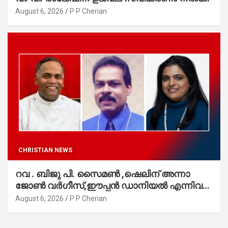
August 6, 2026
P P Cherian
CHRISTIAN NEWS
റവ . ബിജു പി. സൈമൺ ,ഷെലിന് അന്നാ
ജോൺ വർഗീസ്,ഈപ്പൻ ഡാനിയൽ എന്നിവർ
മാർത്തോമാ സഭാ കൗൺസിലിലേക്കു
August 6, 2026
P P Cherian
തിരഞ്ഞെടുക്കപ്പെട്ടു