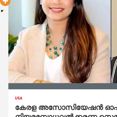
USA
കേരള അസോസിയേഷൻ ഓഫ്
നിയമബോധവൽക്കരണ സെമിനാർ