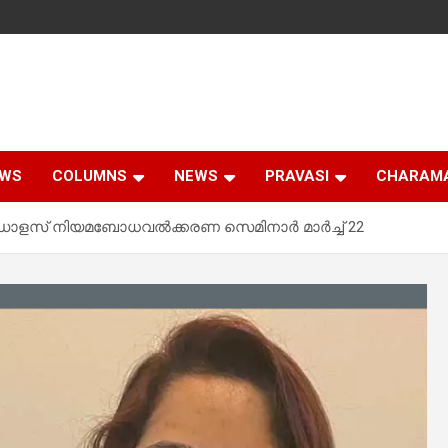
EWS
COLUMNS
NEWS
PRAVASI
CHARAM
സ്‌ നിയമബോധവൽക്കരണ സെമിനാർ മാർച്ച് 22