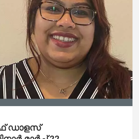
 ഡാളസ്‌
 മാർച്ച് 22