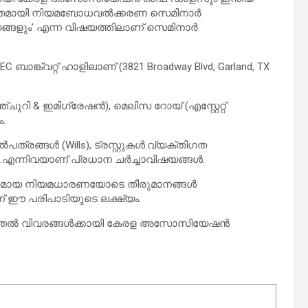
ക്തമായി നിയമബോധവൽക്കരണ സെമിനാർ
യങ്ങളും’ എന്ന വിഷയത്തിലാണ് സെമിനാർ
 ബാങ്ക്വറ്റ് ഹാളിലാണ് (3821 Broadway Blvd, Garland, TX
ി & ഇമിഗ്രേഷൻ), മെലിസ റോയ് (എസ്റ്റേറ്റ്
.
പത്രങ്ങൾ (Wills), ട്രസ്റ്റുകൾ.വ്യക്തിഗത
എന്നിവയാണ് പ്രധാന ചർച്ചാവിഷയങ്ങൾ:
ൃത്യമായ നിയമധാരണയോടെ തീരുമാനങ്ങൾ
ണ് ഈ പരിപാടിയുടെ ലക്ഷ്യം.
കൂടുതൽ വിവരങ്ങൾക്കായി കേരള അസോസിയേഷൻ