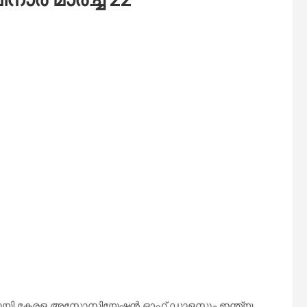
നായി കേരള അസോസിയേഷൻ ഓഫ് ഡാളസും ഇന്ത്യ