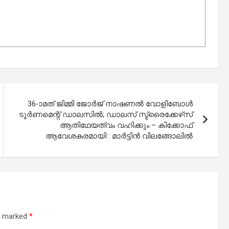
36-ാമത് ജിമ്മി ജോർജ് നാഷണൽ വോളിബോൾ
ടൂർണമെന്റ് ഡാലസിൽ; ഡാലസ് സ്ട്രൈക്കേഴ്‌സ്
ആതിഥേയത്വം വഹിക്കും – കിക്കോഫ്
ആവേശകരമായി : മാർട്ടിൻ വിലങ്ങോലിൽ
re marked
*