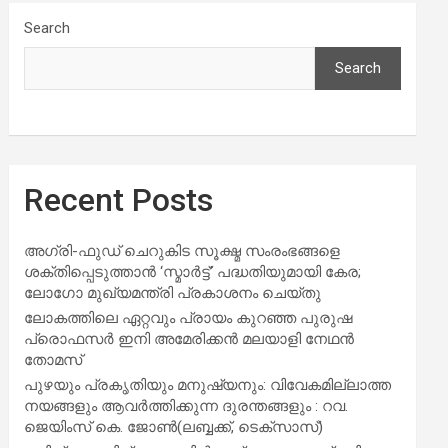
Search
Search
Recent Posts
അഗ്രി-ഫുഡ് ചെറുകിട സൂക്ഷ്മ സംരംഭങ്ങളെ
ശക്തിപ്പെടുത്താന്‍ ‘സ്മാര്‍ട്ട്’ പദ്ധതിയുമായി കേര;
ലോഗോ മുഖ്യമന്ത്രി പ്രകാശനം ചെയ്തു
ലോകത്തിലെ ഏറ്റവും പ്രായം കുറഞ്ഞ പുരുഷ
പ്രൊഫസർ ഇനി അമേരിക്കൻ മലയാളി നേഥൻ
തോമസ്
പുഴയും പ്രകൃതിയും മനുഷ്യനും: വിവേകമില്ലാത്ത
നയങ്ങളും ആവർത്തിക്കുന്ന ദുരന്തങ്ങളും : റവ.
ജെയിംസ് കെ. ജോൺ(ലബ്ബക്ക്, ടെക്സാസ്)