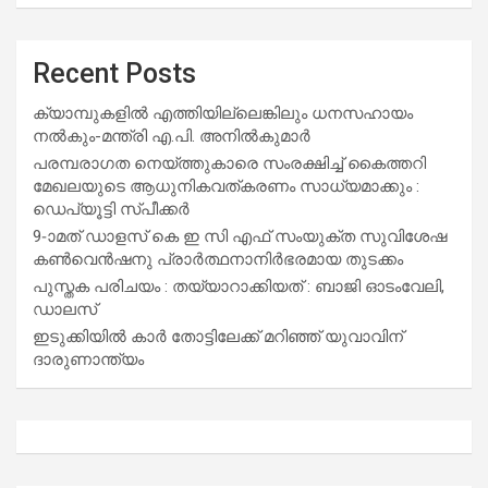
Recent Posts
ക്യാമ്പുകളിൽ എത്തിയില്ലെങ്കിലും ധനസഹായം
നൽകും-മന്ത്രി എ.പി. അനിൽകുമാർ
പരമ്പരാഗത നെയ്ത്തുകാരെ സംരക്ഷിച്ച് കൈത്തറി
മേഖലയുടെ ആധുനികവത്കരണം സാധ്യമാക്കും :
ഡെപ്യൂട്ടി സ്പീക്കർ
9-ാമത് ഡാളസ് കെ ഇ സി എഫ് സംയുക്ത സുവിശേഷ
കൺവെൻഷനു പ്രാർത്ഥനാനിർഭരമായ തുടക്കം
പുസ്തക പരിചയം : തയ്യാറാക്കിയത് : ബാജി ഓടംവേലി,
ഡാലസ്
ഇടുക്കിയിൽ കാർ തോട്ടിലേക്ക് മറിഞ്ഞ് യുവാവിന്
ദാരുണാന്ത്യം