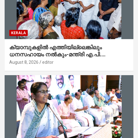
KERALA
ക്യാമ്പുകളിൽ എത്തിയില്ലെങ്കിലും
ധനസഹായം നൽകും-മന്ത്രി എ.പി.
അനിൽകുമാർ
August 8, 2026
editor