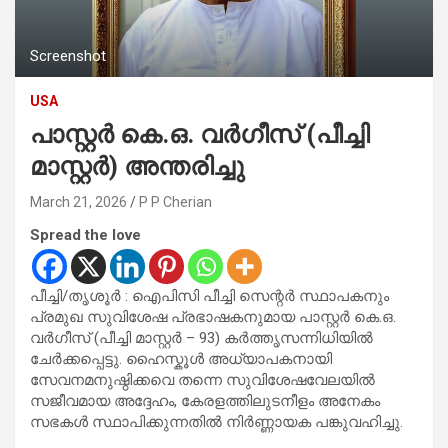
Screenshot
USA
പാസ്റ്റർ കെ.ഒ. വർഗീസ് (പീച്ചി
മാസ്റ്റർ) അന്തരിച്ചു
March 21, 2026
P P Cherian
Spread the love
പീച്ചി/തൃശൂർ : ഐപിസി പീച്ചി സെന്റർ സ്ഥാപകനും
പ്രമുഖ സുവിശേഷ പ്രഭാഷകനുമായ പാസ്റ്റർ കെ.ഒ.
വർഗീസ് (പീച്ചി മാസ്റ്റർ – 93) കർത്തൃസന്നിധിയിൽ
ചേർക്കപ്പെട്ടു. ഹൈസ്കൂൾ അധ്യാപകനായി
സേവനമനുഷ്ഠിക്കവെ തന്നെ സുവിശേഷവേലയിൽ
സജീവമായ അദ്ദേഹം, കേരളത്തിലുടനീളം അനേകം
സഭകൾ സ്ഥാപിക്കുന്നതിൽ നിർണ്ണായക പങ്കുവഹിച്ചു.