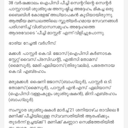
38 വർഷക്കാലം ഐപിസി പീച്ചി സെന്ററിന്റെ സെന്റർ
പാസ്റ്ററായി ശുശ്രൂഷ അനുഷ്ഠിച്ച അദ്ദേഹം, മികച്ച ഒരു
ബൈബിൾ കോളേജ് അധ്യാപകൻ കൂടിയായിരുന്നു.
ആത്മീയ മണ്ഡലത്തിലെ സ്തുത്യർഹമായ സേവനങ്ങൾ
പരിഗണിച്ച് വിശ്വാസസമൂഹം അദ്ദേഹത്തെ
ആദരവോടെ ‘പീച്ചി മാസ്റ്റർ’ എന്ന് വിളിച്ചുപോന്നു.
ഭാര്യ: റേച്ചൽ വർഗീസ്.
മക്കൾ: പാസ്റ്റർ കെ.വി. ജോസ് (ഐപിസി കർണാടക
സ്റ്റേറ്റ് വൈസ് പ്രസിഡന്റ്), എൽസി തോമസ്
(മൈസൂർ), മേരി ഏലിയാസ് (തിരുവല്ല), പരേതനായ
കെ.വി. എബ്രഹാം.
മരുമക്കൾ: ഷൈനി ജോസ് (ബാംഗ്ലൂർ), പാസ്റ്റർ ഒ.ടി.
തോമസ് (മൈസൂർ), പാസ്റ്റർ എൻ.എസ്. ഏലിയാസ്
(ഐപിസി വള്ളംകുളം ശുശ്രൂഷകൻ), മിനി എബ്രഹാം
(ബാംഗ്ലൂർ).
സംസ്കാര ശുശ്രൂഷകൾ മാർച്ച് 21 ശനിയാഴ്ച രാവിലെ 8
മണിക്ക് പീച്ചിയിലുള്ള സ്വവസതിയിൽ ആരംഭിക്കും.
തുടർന്ന് ഉച്ചയ്ക്ക് 1 മണിക്ക് കണ്ണാറ സെമിത്തേരിയിൽ
സംസ്കാരം നടക്കും.