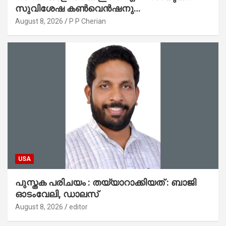
സുവിശേഷ കൺവെൻഷനു
പ്രാർത്ഥനാനിർഭരമായ തുടക്കം
August 8, 2026
P P Cherian
USA
പുസ്തക പരിചയം : തയ്യാറാക്കിയത് : ബാജി
ഓടംവേലി, ഡാലസ്
August 8, 2026
editor