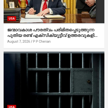
USA
ജന്മാവകാശ പൗരത്വം പരിമിതപ്പെടുത്തുന്ന
പുതിയ രണ്ട് എക്സിക്യൂട്ടീവ് ഉത്തരവുകളിൽ
ട്രംപ് ഒപ്പുവെച്ചു
August 7, 2026
P P Cherian
USA