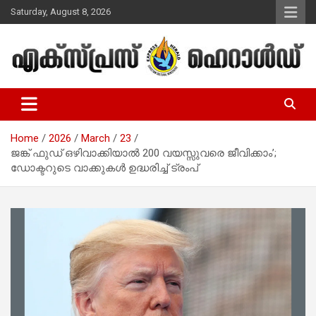
Skip
Saturday, August 8, 2026
to
content
Malayalam Christian News
Express Herald – Malayalam
Christian News
Home
2026
March
23
ജങ്ക് ഫുഡ്‌ ഒഴിവാക്കിയാൽ 200 വയസ്സുവരെ ജീവിക്കാം’;
ഡോക്ടറുടെ വാക്കുകൾ ഉദ്ധരിച്ച് ട്രംപ്