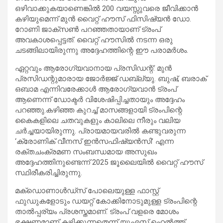
ഒഴിവാക്കുകയാണെങ്കിൽ 200 വയസ്സുവരെ ജീവിക്കാൻ
കഴിയുമെന്ന് മുൻ വൈറ്റ് ഹൗസ് ഫിസിഷ്യൻ ഡോ.
റോണി ജാക്സൺ പറഞ്ഞതായാണ് ട്രംപ്
അവകാശപ്പെട്ടത്. വൈറ്റ് ഹൗസിൽ നടന്ന ഒരു
ചടങ്ങിലായിരുന്നു അദ്ദേഹത്തിന്റെ ഈ പരാമർശം.
ഏറ്റവും ആരോഗ്യവാനായ പ്രസിഡന്റ്: മുൻ
പ്രസിഡന്റുമാരായ ജോർജ്ജ് ഡബ്ല്യു. ബുഷ്, ബരാക്
ഒബാമ എന്നിവരേക്കാൾ ആരോഗ്യവാൻ ട്രംപ്
ആണെന്ന് ഡോക്ടർ വിശേഷിപ്പിച്ചതായും അദ്ദേഹം
പറഞ്ഞു.കഴിഞ്ഞ കുറച്ച് മാസങ്ങളായി ട്രംപിന്റെ
കൈകളിലെ ചതവുകളും കാലിലെ നീരും വലിയ
ചർച്ചയായിരുന്നു. പ്രായമായവരിൽ കണ്ടുവരുന്ന
‘ക്രോണിക് വീനസ് ഇൻസഫിഷ്യൻസി’ എന്ന
രക്തചംക്രമണ സംബന്ധമായ അസുഖം
അദ്ദേഹത്തിനുണ്ടെന്ന് 2025 ജൂലൈയിൽ വൈറ്റ് ഹൗസ്
സ്ഥിരീകരിച്ചിരുന്നു.
മക്ഡൊണാൾഡ്സ് പോലെയുള്ള ഫാസ്റ്റ്
ഫുഡുകളോടും ഡയറ്റ് കോക്കിനോടുമുള്ള ട്രംപിന്റെ
താൽപ്പര്യം പ്രശസ്തമാണ്. ട്രംപ് വളരെ മോശം
ഭക്ഷണമാണ് കഴിക്കുന്നതെന്ന് യുഎസ് ഹെൽത്ത്