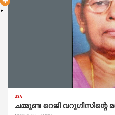
USA
ചമ്മുണ്ട റെജി വറുഗീസിന്റെ