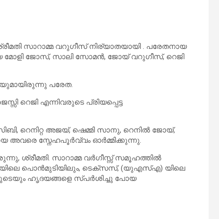
രീമതി സാറാമ്മ വറുഗീസ് നിര്യാതയായി . പരേതനായ
ായ മോളി ജോസ്, സാലി സോമൻ, ജോയ് വറുഗീസ്, റെജി
മ്മയുമായിരുന്നു പരേത.
ി റെജി എന്നിവരുടെ പ്രിയപ്പെട്ട
സിബി, റെനിറ്റ അജയ്, ഷെമ്മി സാനു, റെനിൽ ജോയ്,
യ അവരെ സ്നേഹപൂർവ്വം ഓർമ്മിക്കുന്നു.
നു, ശ്രീമതി. സാറാമ്മ വർഗീസ്സ്‌ സമൂഹത്തിൽ
ടയിലെ പൊൻമുടിയിലും, ടെക്സസ്, (യുഎസ്എ) യിലെ
വരുടെയും ഹൃദയങ്ങളെ സ്പർശിച്ചു പോയ