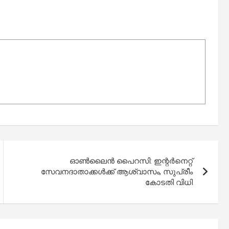
ഓൺലൈൻ പൈറസി: ഇന്റർനെറ്റ്
സേവനദാതാക്കൾക്ക് ആശ്വാസം, സുപ്രീം
കോടതി വിധി