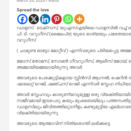
March 26, 2026
editor
Spread the love
ഡാളസ് : ടെക്സസ്, യുഎസ്എയിലെ ഡാളസിൽ വച്ച് ശ്
പി. ടി. വറുഗീസ് (മൈലപ്ര) യുടെ ഭാര്യയും പരേതയ
വറുഗീസ്
( ചാമുണ്ട ഓട്ടോ മോറ്റീവ് ) എന്നിവരുടെ പ്രിയപ്പെട്ട അ
ജോസ് തോമസ്, സോമൻ ഗീവറുഗീസ്, ആലീസ് ജോയ്, ജെസ്സ
അമ്മായിയമ്മയായിരുന്നു അവർ.
അവരുടെ പേരക്കുട്ടികളായ സ്റ്റിൻസി ആഗ്നൽ, ഷെറിൻ 
ഷാലെറ്റ് റെജി, ഷഞ്ചസ് റെജി എന്നിവർ സ്നേഹ നിധിയാ
അവർ സ്നേഹവും കാരുണ്യവുമുള്ള ഒരു വ്യക്തിയായിരുന്
സജീവമായി ഇടപെടു കയും മുംബൈയിലും പത്തനംതിട്
ഡാളസിലും ജീവിതത്തിലുടനീളം കണ്ടുമുട്ടിയ എല്ലാ
വ്യക്തിയായിരുന്നു
അവരുടെ ആത്മാവിന് നിത്യശാന്തി ലഭിക്കട്ടെ.