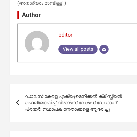
(അനശ്വരം മാമ്പിള്ളി )
Author
editor
View all posts
Post
ഡാലസ് കേരള എക്യൂമെനിക്കൽ ക്രിസ്ത്യൻ
navigation
ഫെല്ലോഷിപ്പ് വിമൺസ് വേൾഡ് ഡേ ഓഫ്
പ്രയർ: സ്ഥാപക നേതാക്കളെ ആദരിച്ചു