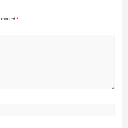
re marked
*