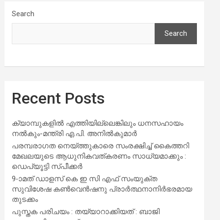
Search
Search
Recent Posts
ക്യാമ്പുകളിൽ എത്തിയില്ലെങ്കിലും ധനസഹായം
നൽകും-മന്ത്രി എ.പി. അനിൽകുമാർ
പരമ്പരാഗത നെയ്ത്തുകാരെ സംരക്ഷിച്ച് കൈത്തറി
മേഖലയുടെ ആധുനികവത്കരണം സാധ്യമാക്കും :
ഡെപ്യൂട്ടി സ്പീക്കർ
9-ാമത് ഡാളസ് കെ ഇ സി എഫ് സംയുക്ത
സുവിശേഷ കൺവെൻഷനു പ്രാർത്ഥനാനിർഭരമായ
തുടക്കം
പുസ്തക പരിചയം : തയ്യാറാക്കിയത് : ബാജി