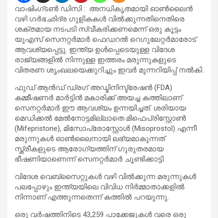
വാഷിംഗ്ടൺ ഡിസി : അനധികൃതമായി ഓൺലൈൻ
വഴി ഗർഭഛിദ്ര ഗുളികകൾ വിൽക്കുന്നതിനെതിരെ
ശക്തമായ നടപടി സ്വീകരിക്കണമെന്ന് ഒരു കൂട്ടം
യുഎസ് സെനറ്റർമാർ ഫെഡറൽ റെഗുലേറ്റർമാരോട്
ആവശ്യപ്പെട്ടു. ഇന്ത്യ ഉൾപ്പെടെയുള്ള വിദേശ
രാജ്യങ്ങളിൽ നിന്നുള്ള ഇത്തരം മരുന്നുകളുടെ
വിതരണ ശൃംഖലയെക്കുറിച്ചും ഇവർ മുന്നറിയിപ്പ് നൽകി.
ഫുഡ് ആൻഡ് ഡ്രഗ് അഡ്മിനിസ്ട്രേഷൻ (FDA)
കമ്മീഷണർ മാർട്ടിൻ മകാരിക്ക് അയച്ച കത്തിലാണ്
സെനറ്റർമാർ ഈ ആവശ്യം ഉന്നയിച്ചത്. ശരിയായ
മെഡിക്കൽ മേൽനോട്ടമില്ലാതെ മിഫെപ്രിസ്റ്റോൺ
(Mifepristone), മിസോപ്രോസ്റ്റോൾ (Misoprostol) എന്നീ
മരുന്നുകൾ ഓൺലൈനായി ലഭ്യമാകുന്നത്
സ്ത്രീകളുടെ ആരോഗ്യത്തിന് ഗുരുതരമായ
ഭീഷണിയാണെന്ന് സെനറ്റർമാർ ചൂണ്ടിക്കാട്ടി.
വിദേശ വെബ്സൈറ്റുകൾ വഴി വിൽക്കുന്ന മരുന്നുകൾ
പലപ്പോഴും ഇന്ത്യയിലെ വിവിധ നിർമ്മാതാക്കളിൽ
നിന്നാണ് എത്തുന്നതെന്ന് കത്തിൽ പറയുന്നു.
ഒരു വർഷത്തിനിടെ 43,259 പാക്കേജുകൾ വരെ ഒരു