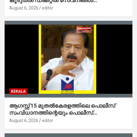
കൂടുതൽ ഡിജിറ്റൽ സേവനങ്ങൾ
ജനങ്ങളിലേക്കെത്തിക്കും – മന്ത്രി സി പി
August 6, 2026
editor
ജോൺ
KERALA
ആഗസ്റ്റ് 15 മുതല്‍കേരളത്തിലെ പൊലീസ്
സംവിധാനത്തിന്റെയും പൊലീസ്
സ്റ്റേഷനുകളുടെയും മുഖഛായ മാറുകയാണ് :
August 6, 2026
editor
ആഭ്യന്തരമന്ത്രി ശ്രീ.രമേശ് ചെന്നിത്തല