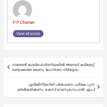
P P Cherian
View all posts
Post
സതേൺ കാലിഫോർണിയയിൽ അണലി കടിയേറ്റ്
navigation
രണ്ടാമത്തെ മരണം; ജാഗ്രതാ നിർദ്ദേശം
എൻജിനീയറിങ് പ്രവേശന പരീക്ഷ പുന:
ക്രമീകരിക്കണം: കെസി വേണുഗോപാൽ എംപി