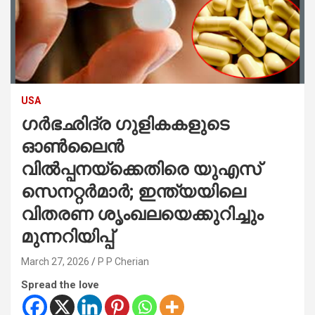
USA
ഗർഭഛിദ്ര ഗുളികകളുടെ
ഓൺലൈൻ
വിൽപ്പനയ്‌ക്കെതിരെ യുഎസ്
സെനറ്റർമാർ; ഇന്ത്യയിലെ
വിതരണ ശൃംഖലയെക്കുറിച്ചും
മുന്നറിയിപ്പ്
March 27, 2026
P P Cherian
Spread the love