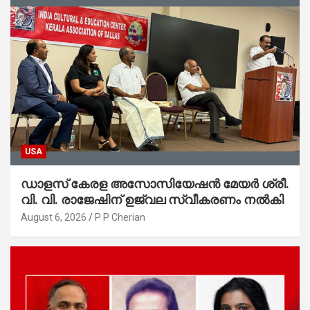
USA
ഡാളസ് കേരള അസോസിയേഷൻ മേയർ ശ്രീ.
വി. വി. രാജേഷിന് ഉജ്വല സ്വീകരണം നൽകി
August 6, 2026
P P Cherian