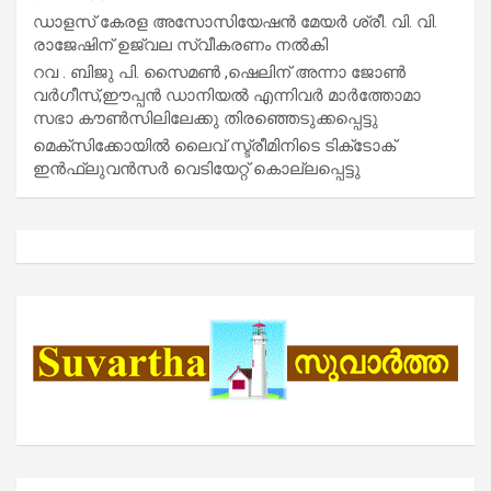
ഡാളസ് കേരള അസോസിയേഷൻ മേയർ ശ്രീ. വി. വി.
രാജേഷിന് ഉജ്വല സ്വീകരണം നൽകി
റവ . ബിജു പി. സൈമൺ ,ഷെലിന് അന്നാ ജോൺ
വർഗീസ്,ഈപ്പൻ ഡാനിയൽ എന്നിവർ മാർത്തോമാ
സഭാ കൗൺസിലിലേക്കു തിരഞ്ഞെടുക്കപ്പെട്ടു
മെക്സിക്കോയിൽ ലൈവ് സ്ട്രീമിനിടെ ടിക്‌ടോക്
ഇൻഫ്ലുവൻസർ വെടിയേറ്റ് കൊല്ലപ്പെട്ടു