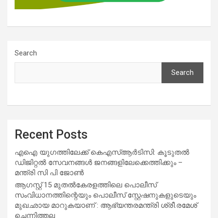
Search
Search
Recent Posts
എഐ യുഗത്തിലേക്ക് കെഎസ്ആർടിസി: കൂടുതൽ
ഡിജിറ്റൽ സേവനങ്ങൾ ജനങ്ങളിലേക്കെത്തിക്കും –
മന്ത്രി സി പി ജോൺ
ആഗസ്റ്റ് 15 മുതല്‍കേരളത്തിലെ പൊലീസ്
സംവിധാനത്തിന്റെയും പൊലീസ് സ്റ്റേഷനുകളുടെയും
മുഖഛായ മാറുകയാണ് : ആഭ്യന്തരമന്ത്രി ശ്രീ.രമേശ്
ചെന്നിത്തല