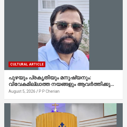
CULTURAL ARTICLE
പുഴയും പ്രകൃതിയും മനുഷ്യനും:
വിവേകമില്ലാത്ത നയങ്ങളും ആവർത്തിക്കുന്ന
ദുരന്തങ്ങളും : റവ. ജെയിംസ് കെ.
August 5, 2026
P P Cherian
ജോൺ(ലബ്ബക്ക്, ടെക്സാസ്)