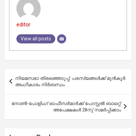
editor
View all posts
Post
നിയമസഭാ തിരഞ്ഞെടുപ്പ്: പരസ്യങ്ങള്‍ക്ക് മുന്‍കൂര്‍
navigation
അംഗീകാരം നിര്‍ബന്ധം
നോൺ-പോളിംഗ് ഓഫീസർമാർക്ക്‌ ​പോസ്റ്റൽ ബാലറ്റ്
അപേക്ഷകൾ 28നു് സമർപ്പിക്കാം