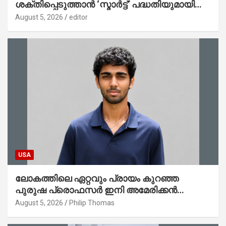
ശക്തിപ്പെടുത്താന്‍ ‘സ്മാര്‍ട്ട്’ പദ്ധതിയുമായി
കേര; ലോഗോ മുഖ്യമന്ത്രി പ്രകാശനം
August 5, 2026
editor
ചെയ്തു
USA
ലോകത്തിലെ ഏറ്റവും പ്രായം കുറഞ്ഞ
പുരുഷ പ്രൊഫസർ ഇനി അമേരിക്കൻ
മലയാളി നേഥൻ തോമസ്
August 5, 2026
Philip Thomas