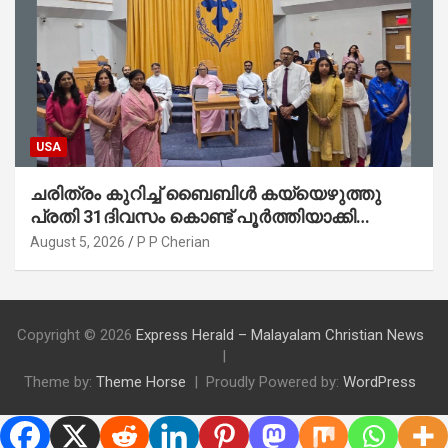
USA
ചരിത്രം കുറിച്ച് ബൈബിൾ കയ്യെഴുത്തു
പ്രതി 31ദിവസം കൊണ്ട് പൂർത്തിയാക്കി
മാർത്തോമ്മാ ചർച്ച് ഓഫ് ഡാളസ് ഫാർമേഴ്‌സ്
August 5, 2026
P P Cherian
ബ്രാഞ്ച്
Copyright © 2026
Express Herald – Malayalam Christian News
Theme by:
Theme Horse
Proudly Powered by:
WordPress