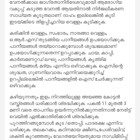
വേനൽക്കാല ജാഗ്രതാനിർദേശവുമായി ആരോഗ്യ
വകുപ്പ്. കടുത്ത വേനൽ ആയതിനാൽ നിർജലീകരണ
സാധ്യത കൂടുതലാണ്. ദാഹം ഇല്ലെങ്കിൽ കൂടി
ഇടയ്ക്കിടെ തിളപ്പിച്ചാറിയ വെള്ളം കുടിക്കുക.
കരിക്കിൻ വെള്ളം, സംഭാരം, നാരങ്ങാ വെള്ളം,
ഒ.ആർ.എസ് തുടങ്ങിയ പാനീയങ്ങൾ ഉപയോഗിക്കുക.
പാനീയങ്ങൾ തയ്യാറാക്കുമ്പോൾ ശുദ്ധജലമാണ്
ഉപയോഗിക്കുന്നതെന്ന് ഉറപ്പാക്കുക. ചായ, കാപ്പി,
കാർബണേറ്റഡ് ലഘു പാനീയങ്ങൾ, കൃത്രിമ
പാനീയങ്ങൾ, മദ്യം എന്നിവ ഒഴിവാക്കുക. ഐസിന്റെ
ശുദ്ധത, ഗുണനിലവാരം എന്നിവയെക്കുറിച്ച്
ഉറപ്പില്ലെങ്കിൽ പാനീയങ്ങളിൽ ഐസ് ചേർക്കുന്നത്
ഒഴിവാക്കുക.
കഴിയുന്നതും ഇളം നിറത്തിലുള്ള അയഞ്ഞ കോട്ടൻ
വസ്ത്രങ്ങൾ ധരിക്കാൻ ശ്രദ്ധിക്കുക. പകൽ 11 മുതൽ 3
മണി വരെ താപനില ഉയർന്നുനിൽക്കുന്നതിനാൽ നേരിട്ട്
വെയിൽ ഏൽക്കാതിരിക്കാൻ ശ്രദ്ധിക്കുക.
പുറത്തിറങ്ങുമ്പോൾ കുട /തൊപ്പി, പാദരക്ഷ എന്നിവ
ധരിക്കുക. തലകറക്കം, കഠിനമായ ക്ഷീണം,പേശിവലിവ്,
ശക്തി കുറഞ്ഞതും വേഗതയേറിയതുമായ നാഡിമിടിപ്പ്