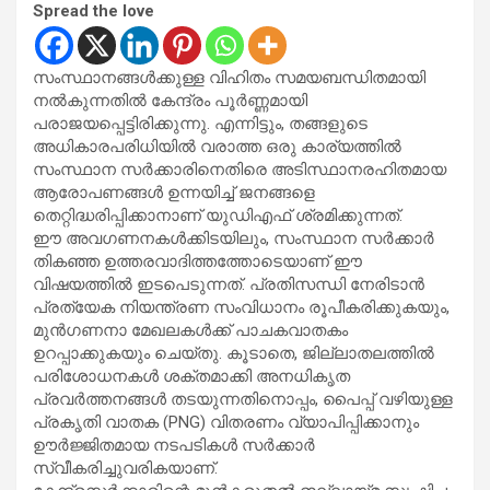
Spread the love
സംസ്ഥാനങ്ങൾക്കുള്ള വിഹിതം സമയബന്ധിതമായി
നൽകുന്നതിൽ കേന്ദ്രം പൂർണ്ണമായി
പരാജയപ്പെട്ടിരിക്കുന്നു. എന്നിട്ടും, തങ്ങളുടെ
അധികാരപരിധിയിൽ വരാത്ത ഒരു കാര്യത്തിൽ
സംസ്ഥാന സർക്കാരിനെതിരെ അടിസ്ഥാനരഹിതമായ
ആരോപണങ്ങൾ ഉന്നയിച്ച് ജനങ്ങളെ
തെറ്റിദ്ധരിപ്പിക്കാനാണ് യുഡിഎഫ് ശ്രമിക്കുന്നത്.
ഈ അവഗണനകൾക്കിടയിലും, സംസ്ഥാന സർക്കാർ
തികഞ്ഞ ഉത്തരവാദിത്തത്തോടെയാണ് ഈ
വിഷയത്തിൽ ഇടപെടുന്നത്. പ്രതിസന്ധി നേരിടാൻ
പ്രത്യേക നിയന്ത്രണ സംവിധാനം രൂപീകരിക്കുകയും,
മുൻഗണനാ മേഖലകൾക്ക് പാചകവാതകം
ഉറപ്പാക്കുകയും ചെയ്തു. കൂടാതെ, ജില്ലാതലത്തിൽ
പരിശോധനകൾ ശക്തമാക്കി അനധികൃത
പ്രവർത്തനങ്ങൾ തടയുന്നതിനൊപ്പം, പൈപ്പ് വഴിയുള്ള
പ്രകൃതി വാതക (PNG) വിതരണം വ്യാപിപ്പിക്കാനും
ഊർജ്ജിതമായ നടപടികൾ സർക്കാർ
സ്വീകരിച്ചുവരികയാണ്.