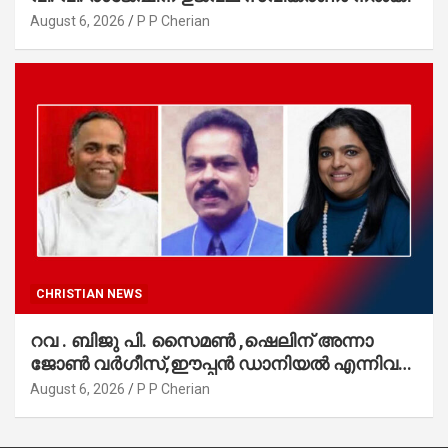
August 6, 2026
P P Cherian
CHRISTIAN NEWS
റവ . ബിജു പി. സൈമൺ ,ഷെലിന് അന്നാ
ജോൺ വർഗീസ്,ഈപ്പൻ ഡാനിയൽ എന്നിവർ
മാർത്തോമാ സഭാ കൗൺസിലിലേക്കു
August 6, 2026
P P Cherian
തിരഞ്ഞെടുക്കപ്പെട്ടു