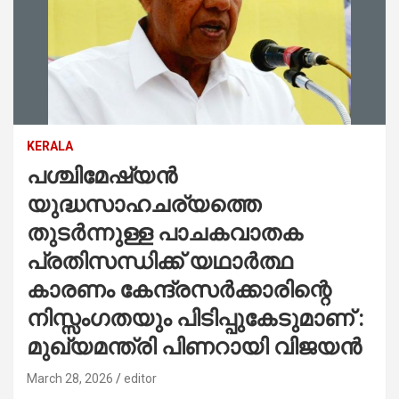
KERALA
പശ്ചിമേഷ്യൻ
യുദ്ധസാഹചര്യത്തെ
തുടർന്നുള്ള പാചകവാതക
പ്രതിസന്ധിക്ക് യഥാർത്ഥ
കാരണം കേന്ദ്രസർക്കാരിന്റെ
നിസ്സംഗതയും പിടിപ്പുകേടുമാണ് :
മുഖ്യമന്ത്രി പിണറായി വിജയന്‍
March 28, 2026
editor