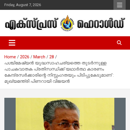
Skip
Friday, August 7, 2026
to
content
Malayalam Christian News
Express Herald – Malayalam
Christian News
Home
2026
March
28
പശ്ചിമേഷ്യൻ യുദ്ധസാഹചര്യത്തെ തുടർന്നുള്ള
പാചകവാതക പ്രതിസന്ധിക്ക് യഥാർത്ഥ കാരണം
കേന്ദ്രസർക്കാരിന്റെ നിസ്സംഗതയും പിടിപ്പുകേടുമാണ് :
മുഖ്യമന്ത്രി പിണറായി വിജയന്‍