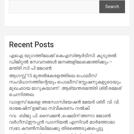
Search
Recent Posts
എഐ യുഗത്തിലേക്ക് കെഎസ്ആർടിസി: കൂടുതൽ
ഡിജിറ്റൽ സേവനങ്ങൾ ജനങ്ങളിലേക്കെത്തിക്കും –
മന്ത്രി സി പി ജോൺ
ആഗസ്റ്റ് 15 മുതല്‍കേരളത്തിലെ പൊലീസ്
സംവിധാനത്തിന്റെയും പൊലീസ് സ്റ്റേഷനുകളുടെയും
മുഖഛായ മാറുകയാണ് : ആഭ്യന്തരമന്ത്രി ശ്രീ.രമേശ്
ചെന്നിത്തല
ഡാളസ് കേരള അസോസിയേഷൻ മേയർ ശ്രീ. വി. വി.
രാജേഷിന് ഉജ്വല സ്വീകരണം നൽകി
റവ . ബിജു പി. സൈമൺ ,ഷെലിന് അന്നാ ജോൺ
വർഗീസ്,ഈപ്പൻ ഡാനിയൽ എന്നിവർ മാർത്തോമാ
സഭാ കൗൺസിലിലേക്കു തിരഞ്ഞെടുക്കപ്പെട്ടു