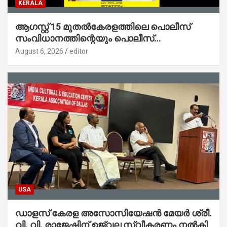
KERALA
ആഗസ്റ്റ് 15 മുതല്‍കേരളത്തിലെ പൊലീസ്
സംവിധാനത്തിന്റെയും പൊലീസ്
സ്റ്റേഷനുകളുടെയും മുഖഛായ മാറുകയാണ് :
August 6, 2026
editor
ആഭ്യന്തരമന്ത്രി ശ്രീ.രമേശ് ചെന്നിത്തല
USA
ഡാളസ് കേരള അസോസിയേഷൻ മേയർ ശ്രീ.
വി. വി. രാജേഷിന് ഉജ്വല സ്വീകരണം നൽകി