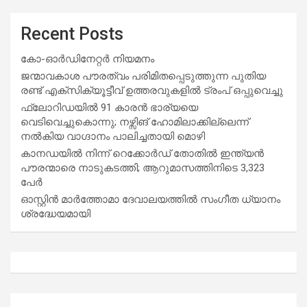
Recent Posts
കോ-ഓർഡിനേറ്റർ നിയമനം
ജന്മാവകാശ പൗരത്വം പരിമിതപ്പെടുത്തുന്ന പുതിയ
രണ്ട് എക്സിക്യൂട്ടീവ് ഉത്തരവുകളിൽ ട്രംപ് ഒപ്പുവെച്ചു
ഫ്ലോറിഡയിൽ 91 കാരൻ ഭാര്യയെ
വെടിവെച്ചുകൊന്നു; നഴ്സിങ് ഹോമിലാക്കില്ലെന്ന്
നൽകിയ വാഗ്ദാനം പാലിച്ചതായി മൊഴി
കാനഡയിൽ നിന്ന് റെക്കോർഡ് തോതിൽ ഇന്ത്യൻ
പൗരന്മാരെ നാടുകടത്തി; ആറുമാസത്തിനിടെ 3,323
പേർ
ഓസ്റ്റിൻ മാർത്തോമാ ദേവാലയത്തിൽ സംഗീത ധ്യാനം
ശ്രദ്ധേയമായി