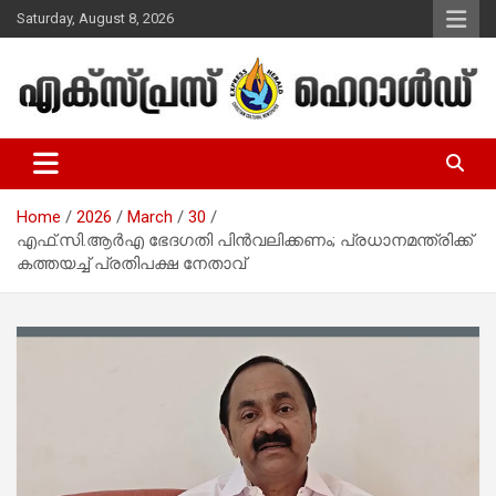
Skip
Saturday, August 8, 2026
to
content
Malayalam Christian News
Express Herald – Malayalam
Christian News
Home
2026
March
30
എഫ്.സി.ആര്‍എ ഭേദഗതി പിന്‍വലിക്കണം; പ്രധാനമന്ത്രിക്ക്
കത്തയച്ച് പ്രതിപക്ഷ നേതാവ്