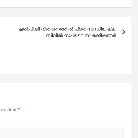
എൽ.പി.ജി വിതരണത്തിൽ പ്രതിസന്ധിയില്ല:
സിവിൽ സപ്ലൈസ് കമ്മീഷണർ
re marked
*