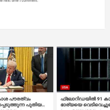
he next time I comment.
USA
കാശ പൗരത്വം
ഫ്ലോറിഡയിൽ 91 ക
്പെടുത്തുന്ന പുതിയ
ഭാര്യയെ വെടിവെച്ചു