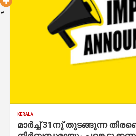
KERALA
മാര്‍ച്ച് 31നു് തുടങ്ങുന്ന തിര
നിര്‍ബന്ധമായും പങ്കെടുക്കണം 