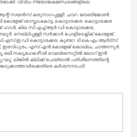
ക്തമാക്കി. വിവിധ നിയോജകമണ്ഡലങ്ങളിലെ
ആന്റ് സയന്‍സ് കരുനാഗപ്പള്ളി. ചവറ: ബേബിജോണ്‍
ി കോളേജ് ശാസ്താംകോട്ട, കൊട്ടാരക്കര: കൊട്ടാരക്കര
ള്‍, കില സി.എച്ച്.ആര്‍.ഡി കൊട്ടാരക്കര,
്‍: നെല്ലിപ്പള്ളി സര്‍ക്കാര്‍ പോളിടെക്നിക് കോളേജ്.
ി.എസ്.ഇ.ഡി കൊട്ടാരക്കര, കുണ്ടറ: ടി.കെ.എം ആര്‍ട്സ്
ഇരവിപുരം: എസ്.എന്‍ കോളേജ് കൊല്ലം, ചാത്തന്നൂര്‍:
.രലീ.സലൃമഹമ.ഴീ്.ശി വെബ്സൈറ്റില്‍ ലോഗ് ഇന്‍
ലൃ’ ലിങ്കില്‍ ക്ലിക്ക് ചെയ്താല്‍ പരിശീലനത്തിന്റെ
െടുക്കാത്തവര്‍ക്കെതിരെ കര്‍ശനനടപടി