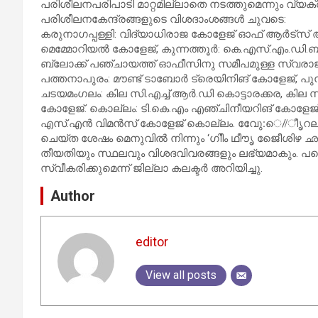
പരിശീലനപരിപാടി മാറ്റമില്ലാതെ നടത്തുമെന്നും വ്യ
പരിശീലനകേന്ദ്രങ്ങളുടെ വിശദാംശങ്ങള്‍ ചുവടെ:
കരുനാഗപ്പള്ളി: വിദ്യാധിരാജ കോളേജ് ഓഫ് ആര്‍ട്സ് 
മെമ്മോറിയല്‍ കോളേജ്, കുന്നത്തൂര്‍: കെ.എസ്.എം.ഡി.ബ
ബ്ലോക്ക് പഞ്ചായത്ത് ഓഫീസിനു സമീപമുള്ള സ്വരാജ് ഹാ
പത്തനാപുരം: മൗണ്ട് ടാബോര്‍ ട്രെയിനിങ് കോളേജ്, പുനലൂര
ചടയമംഗലം: കില സി.എച്ച്.ആര്‍.ഡി കൊട്ടാരക്കര, കില സ
കോളേജ്. കൊല്ലം: ടി.കെ.എം എഞ്ചിനീയറിങ് കോളേജ്, 
എസ്.എന്‍ വിമന്‍സ് കോളേജ് കൊല്ലം. വേേു:െ//ീൃറലൃ
ചെയ്ത ശേഷം മെനുവില്‍ നിന്നും ‘ഗിീം ഥീൗൃ ജീേെശിഴ ഛൃറ
തീയതിയും സ്ഥലവും വിശദവിവരങ്ങളും ലഭ്യമാകും. പങ്ക
സ്വീകരിക്കുമെന്ന് ജില്ലാ കലക്ടര്‍ അറിയിച്ചു.
Author
editor
View all posts