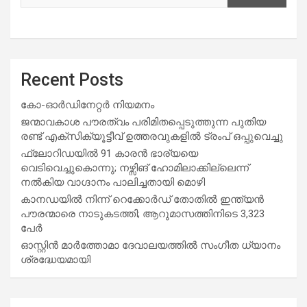
Recent Posts
കോ-ഓർഡിനേറ്റർ നിയമനം
ജന്മാവകാശ പൗരത്വം പരിമിതപ്പെടുത്തുന്ന പുതിയ
രണ്ട് എക്സിക്യൂട്ടീവ് ഉത്തരവുകളിൽ ട്രംപ് ഒപ്പുവെച്ചു
ഫ്ലോറിഡയിൽ 91 കാരൻ ഭാര്യയെ
വെടിവെച്ചുകൊന്നു; നഴ്സിങ് ഹോമിലാക്കില്ലെന്ന്
നൽകിയ വാഗ്ദാനം പാലിച്ചതായി മൊഴി
കാനഡയിൽ നിന്ന് റെക്കോർഡ് തോതിൽ ഇന്ത്യൻ
പൗരന്മാരെ നാടുകടത്തി; ആറുമാസത്തിനിടെ 3,323
പേർ
ഓസ്റ്റിൻ മാർത്തോമാ ദേവാലയത്തിൽ സംഗീത ധ്യാനം
ശ്രദ്ധേയമായി