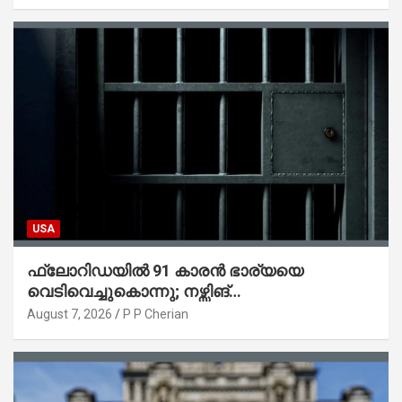
USA
ഫ്ലോറിഡയിൽ 91 കാരൻ ഭാര്യയെ
വെടിവെച്ചുകൊന്നു; നഴ്സിങ്
ഹോമിലാക്കില്ലെന്ന് നൽകിയ വാഗ്ദാനം
August 7, 2026
P P Cherian
പാലിച്ചതായി മൊഴി