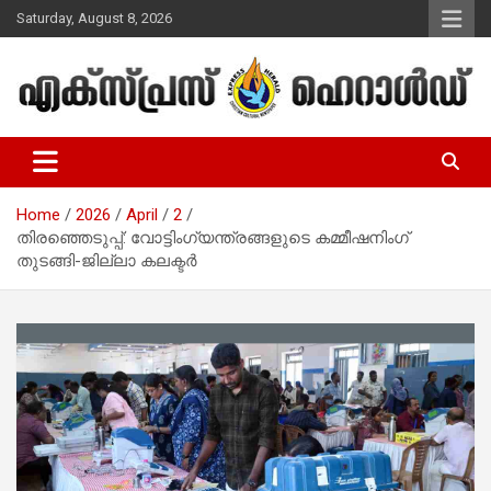
Skip
Saturday, August 8, 2026
to
content
Malayalam Christian News
Express Herald – Malayalam
Christian News
Home
2026
April
2
തിരഞ്ഞെടുപ്പ്: വോട്ടിംഗ്‌യന്ത്രങ്ങളുടെ കമ്മീഷനിംഗ്
തുടങ്ങി-ജില്ലാ കലക്ടര്‍