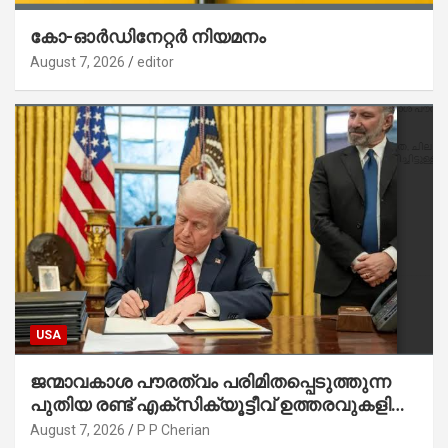
കോ-ഓർഡിനേറ്റർ നിയമനം
August 7, 2026
editor
USA
ജന്മാവകാശ പൗരത്വം പരിമിതപ്പെടുത്തുന്ന
പുതിയ രണ്ട് എക്സിക്യൂട്ടീവ് ഉത്തരവുകളിൽ
ട്രംപ് ഒപ്പുവെച്ചു
August 7, 2026
P P Cherian