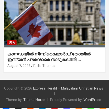
USA
കാനഡയിൽ നിന്ന് റെക്കോർഡ് തോതിൽ
ഇന്ത്യൻ പൗരന്മാരെ നാടുകടത്തി;
ആറുമാസത്തിനിടെ 3,323 പേർ
August 7, 2026
Philip Thomas
Copyright © 2026
Express Herald – Malayalam Christian News
Theme by:
Theme Horse
Proudly Powered by:
WordPress