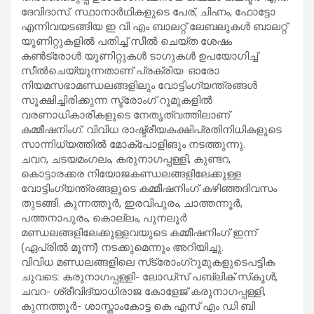
ദേവിദാസ്. സ്ഥാനാര്‍ഥികളുടെ പേര്, ചിഹ്നം, ഫോട്ടോ
എന്നിവയടങ്ങിയ ഇ വി എം ബാലറ്റ് ലേബലുകള്‍ ബാലറ്റ്
യൂണിറ്റുകളില്‍ പതിച്ച് സീല്‍ ചെയ്ത ശേഷം
കണ്‍ട്രോള്‍ യൂണിറ്റുകള്‍ ടാഗുകള്‍ ഉപയോഗിച്ച്
സീല്‍ചെയ്യുന്നതാണ് പ്രക്രിയ. ഓരോ
നിയമസഭാമണ്ഡലങ്ങളിലും വോട്ടിംഗ്‌യന്ത്രങ്ങള്‍
സൂക്ഷിച്ചിരിക്കുന്ന സ്ട്രോംഗ് റൂമുകളില്‍
വരണാധികാരികളുടെ നേതൃത്വത്തിലാണ്
കമ്മീഷനിംഗ്. വിവിധ രാഷ്ട്രീയകക്ഷിപ്രതിനിധികളുടെ
സാന്നിധ്യത്തില്‍ മോക്പോളിങും നടത്തുന്നു.
ചവറ, ചടയമംഗലം, കരുനാഗപ്പള്ളി, കുണ്ടറ,
കൊട്ടാരക്കര നിയോജകണ്ഡലങ്ങളിലേക്കുള്ള
വോട്ടിംഗ്‌യന്ത്രങ്ങളുടെ കമ്മീഷനിംഗ് കഴിഞ്ഞദിവസം
തുടങ്ങി. കുന്നത്തൂര്‍, ഇരവിപുരം, ചാത്തന്നൂര്‍,
പത്തനാപുരം, കൊല്ലം, പുനലൂര്‍
മണ്ഡലങ്ങളിലേക്കുള്ളവയുടെ കമ്മീഷനിംഗ് ഇന്ന്
(ഏപ്രില്‍ മൂന്ന്) നടക്കുമെന്നും അറിയിച്ചു.
വിവിധ മണ്ഡലങ്ങളിലെ സ്‌ട്രോംഗ്‌റൂമുകളുടെപട്ടിക
ചുവടെ: കരുനാഗപ്പള്ളി- ലോഡ്‌സ് പബ്ലിക് സ്‌കൂള്‍,
ചവറ- ശ്രീവിദ്യാധിരാജ കോളേജ് കരുനാഗപ്പള്ളി,
കുന്നത്തൂര്‍- ശാസ്താംകോട്ട കെ എസ് എം ഡി ബി