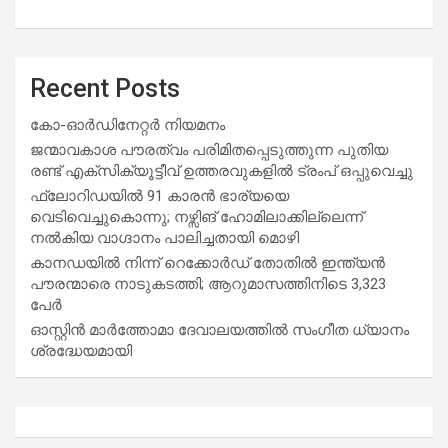
Recent Posts
കോ-ഓർഡിനേറ്റർ നിയമനം
ജന്മാവകാശ പൗരത്വം പരിമിതപ്പെടുത്തുന്ന പുതിയ
രണ്ട് എക്സിക്യൂട്ടീവ് ഉത്തരവുകളിൽ ട്രംപ് ഒപ്പുവെച്ചു
ഫ്ലോറിഡയിൽ 91 കാരൻ ഭാര്യയെ
വെടിവെച്ചുകൊന്നു; നഴ്സിങ് ഹോമിലാക്കില്ലെന്ന്
നൽകിയ വാഗ്ദാനം പാലിച്ചതായി മൊഴി
കാനഡയിൽ നിന്ന് റെക്കോർഡ് തോതിൽ ഇന്ത്യൻ
പൗരന്മാരെ നാടുകടത്തി; ആറുമാസത്തിനിടെ 3,323
പേർ
ഓസ്റ്റിൻ മാർത്തോമാ ദേവാലയത്തിൽ സംഗീത ധ്യാനം
ശ്രദ്ധേയമായി