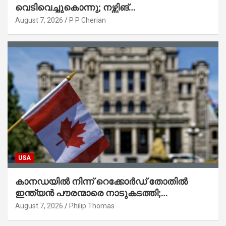
വെടിവെച്ചുകൊന്നു; നഴ്സിങ്
ഹോമിലാക്കില്ലെന്ന് നൽകിയ വാഗ്ദാനം
August 7, 2026
P P Cherian
പാലിച്ചതായി മൊഴി
USA
കാനഡയിൽ നിന്ന് റെക്കോർഡ് തോതിൽ
ഇന്ത്യൻ പൗരന്മാരെ നാടുകടത്തി;
ആറുമാസത്തിനിടെ 3,323 പേർ
August 7, 2026
Philip Thomas