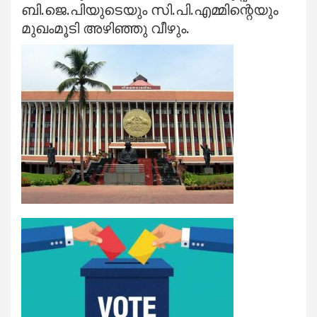
ബി.ജെ.പിയുടെയും സി.പി.എമ്മിന്റെയും
മുഖംമൂടി അഴിഞ്ഞു വീഴും.