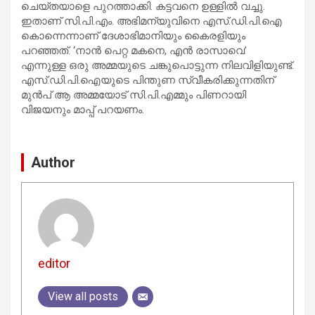
ചെയ്തയാളെ പുറത്താക്കി. കട്ടവനെ ഉള്ളില്‍ വച്ചു.
ഇതാണ് സി.പി.എം. അഭിമന്യുവിനെ എസ്.ഡി.പി.ഐ
കൊന്നെന്നാണ് ദേശാഭിമാനിയും കൈരളിയും
പറഞ്ഞത്. ‘നാന്‍ പെറ്റ മകനെ, എന്‍ രാസാവെ’
എന്നുള്ള ഒരു അമ്മയുടെ ചങ്കുപൊട്ടുന്ന നിലവിളിയുണ്ട്.
എസ്.ഡി.പി.ഐയുടെ പിന്തുണ സ്വീകരിക്കുന്നതിന്
മുന്‍പ് ആ അമ്മയോട് സി.പി.എമ്മും പിണറായി
വിജയനും മാപ്പ് പറയണം.
Author
editor
View all posts