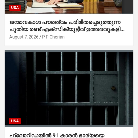
USA
ജന്മാവകാശ പൗരത്വം പരിമിതപ്പെടുത്തുന്ന
പുതിയ രണ്ട് എക്സിക്യൂട്ടീവ് ഉത്തരവുകളിൽ
ട്രംപ് ഒപ്പുവെച്ചു
August 7, 2026
P P Cherian
USA
ഫ്ലോറിഡയിൽ 91 കാരൻ ഭാര്യയെ