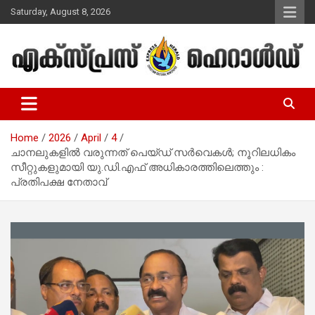
Skip
Saturday, August 8, 2026
to
content
Malayalam Christian News
Express Herald – Malayalam
Christian News
Home
2026
April
4
ചാനലുകളില്‍ വരുന്നത് പെയ്ഡ് സര്‍വെകള്‍; നൂറിലധികം
സീറ്റുകളുമായി യു.ഡി.എഫ് അധികാരത്തിലെത്തും :
പ്രതിപക്ഷ നേതാവ്