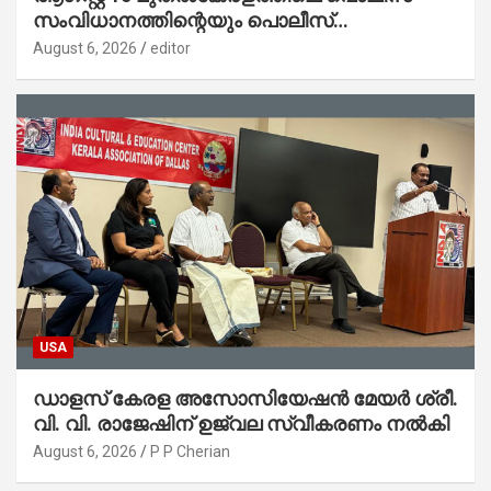
സംവിധാനത്തിന്റെയും പൊലീസ്
സ്റ്റേഷനുകളുടെയും മുഖഛായ മാറുകയാണ് :
August 6, 2026
editor
ആഭ്യന്തരമന്ത്രി ശ്രീ.രമേശ് ചെന്നിത്തല
USA
ഡാളസ് കേരള അസോസിയേഷൻ മേയർ ശ്രീ.
വി. വി. രാജേഷിന് ഉജ്വല സ്വീകരണം നൽകി
August 6, 2026
P P Cherian