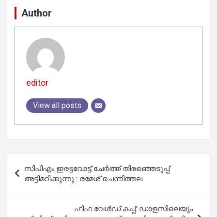
Author
editor
View all posts
Post
സിപിഎം ഇരട്ടവോട്ട് ചേര്‍ത്ത് തിരഞ്ഞെടുപ്പ്
navigation
അട്ടിമറിക്കുന്നു : രമേശ് ചെന്നിത്തല
ഫിഫ വേൾഡ് കപ്പ്: ഡാളസിലെയും