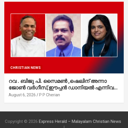
CHRISTIAN NEWS
റവ . ബിജു പി. സൈമൺ ,ഷെലിന് അന്നാ
ജോൺ വർഗീസ്,ഈപ്പൻ ഡാനിയൽ എന്നിവർ
മാർത്തോമാ സഭാ കൗൺസിലിലേക്കു
August 6, 2026
P P Cherian
തിരഞ്ഞെടുക്കപ്പെട്ടു
Copyright © 2026
Express Herald – Malayalam Christian News