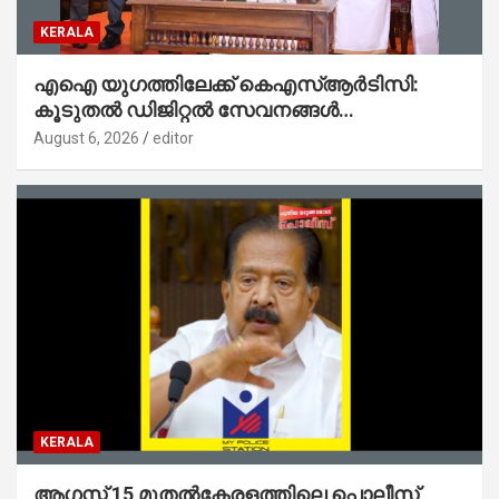
KERALA
എഐ യുഗത്തിലേക്ക് കെഎസ്ആർടിസി:
കൂടുതൽ ഡിജിറ്റൽ സേവനങ്ങൾ
ജനങ്ങളിലേക്കെത്തിക്കും – മന്ത്രി സി പി
August 6, 2026
editor
ജോൺ
KERALA
ആഗസ്റ്റ് 15 മുതല്‍കേരളത്തിലെ പൊലീസ്