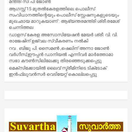
മന്ത്രി സി പി ജോൺ
ആഗസ്റ്റ് 15 മുതല്‍കേരളത്തിലെ പൊലീസ്
സംവിധാനത്തിന്റെയും പൊലീസ് സ്റ്റേഷനുകളുടെയും
മുഖഛായ മാറുകയാണ് : ആഭ്യന്തരമന്ത്രി ശ്രീ.രമേശ്
ചെന്നിത്തല
ഡാളസ് കേരള അസോസിയേഷൻ മേയർ ശ്രീ. വി. വി.
രാജേഷിന് ഉജ്വല സ്വീകരണം നൽകി
റവ . ബിജു പി. സൈമൺ ,ഷെലിന് അന്നാ ജോൺ
വർഗീസ്,ഈപ്പൻ ഡാനിയൽ എന്നിവർ മാർത്തോമാ
സഭാ കൗൺസിലിലേക്കു തിരഞ്ഞെടുക്കപ്പെട്ടു
മെക്സിക്കോയിൽ ലൈവ് സ്ട്രീമിനിടെ ടിക്‌ടോക്
ഇൻഫ്ലുവൻസർ വെടിയേറ്റ് കൊല്ലപ്പെട്ടു