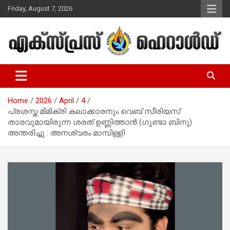
Skip
Friday, August 7, 2026
to
content
Malayalam Christian News
Express Herald – Malayalam
Christian News
Home
2026
April
4
പ്രശസ്ത മിമിക്രി കലാക്കാരനും വെബ് സീരിയസ്
താരവുമായിരുന്ന ശരത് ഉണ്ണിത്താൻ (ഗുണ്ടാ ബിനു)
അന്തരിച്ചു : അനശ്വരം മാമ്പിള്ളി