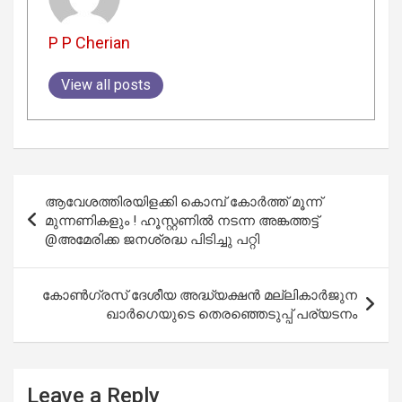
P P Cherian
View all posts
Post
ആവേശത്തിരയിളക്കി കൊമ്പ് കോർത്ത് മൂന്ന്
navigation
മുന്നണികളും ! ഹൂസ്റ്റണിൽ നടന്ന അങ്കത്തട്ട്
@അമേരിക്ക ജനശ്രദ്ധ പിടിച്ചു പറ്റി
കോൺഗ്രസ് ദേശീയ അദ്ധ്യക്ഷൻ മല്ലികാർജുന
ഖാർഗെയുടെ തെരഞ്ഞെടുപ്പ് പര്യടനം
Leave a Reply