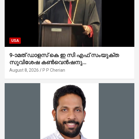
USA
9-ാമത് ഡാളസ് കെ ഇ സി എഫ് സംയുക്ത
സുവിശേഷ കൺവെൻഷനു
പ്രാർത്ഥനാനിർഭരമായ തുടക്കം
August 8, 2026
P P Cherian