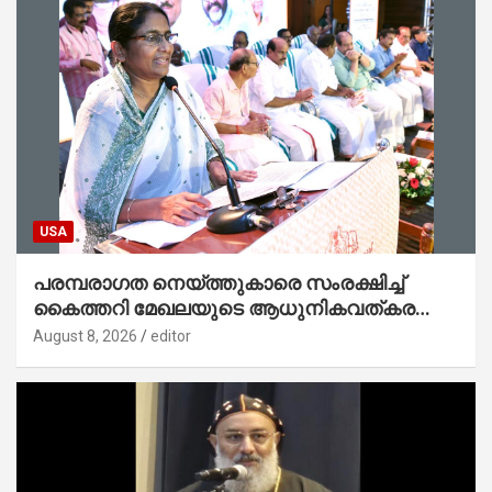
USA
പരമ്പരാഗത നെയ്ത്തുകാരെ സംരക്ഷിച്ച്
കൈത്തറി മേഖലയുടെ ആധുനികവത്കരണം
സാധ്യമാക്കും : ഡെപ്യൂട്ടി സ്പീക്കർ
August 8, 2026
editor