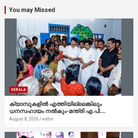
You may Missed
KERALA
ക്യാമ്പുകളിൽ എത്തിയില്ലെങ്കിലും
ധനസഹായം നൽകും-മന്ത്രി എ.പി.
അനിൽകുമാർ
August 8, 2026
editor