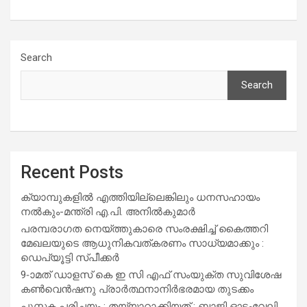
Search
Search
Recent Posts
ക്യാമ്പുകളിൽ എത്തിയില്ലെങ്കിലും ധനസഹായം
നൽകും-മന്ത്രി എ.പി. അനിൽകുമാർ
പരമ്പരാഗത നെയ്ത്തുകാരെ സംരക്ഷിച്ച് കൈത്തറി
മേഖലയുടെ ആധുനികവത്കരണം സാധ്യമാക്കും :
ഡെപ്യൂട്ടി സ്പീക്കർ
9-ാമത് ഡാളസ് കെ ഇ സി എഫ് സംയുക്ത സുവിശേഷ
കൺവെൻഷനു പ്രാർത്ഥനാനിർഭരമായ തുടക്കം
പുസ്തക പരിചയം : തയ്യാറാക്കിയത് : ബാജി ഓടംവേലി,