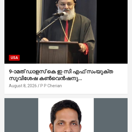
USA
9-ാമത് ഡാളസ് കെ ഇ സി എഫ് സംയുക്ത
സുവിശേഷ കൺവെൻഷനു
പ്രാർത്ഥനാനിർഭരമായ തുടക്കം
August 8, 2026
P P Cherian