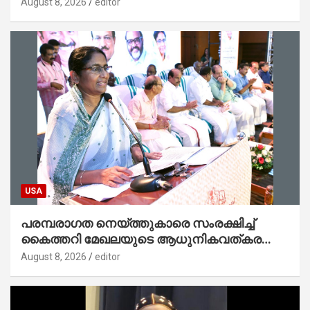
അനിൽകുമാർ
August 8, 2026
editor
USA
പരമ്പരാഗത നെയ്ത്തുകാരെ സംരക്ഷിച്ച്
കൈത്തറി മേഖലയുടെ ആധുനികവത്കരണം
സാധ്യമാക്കും : ഡെപ്യൂട്ടി സ്പീക്കർ
August 8, 2026
editor