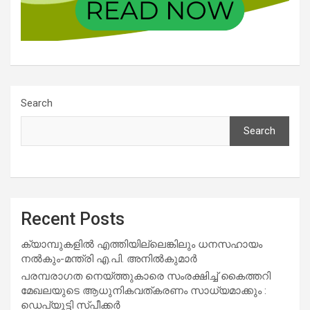
Search
Search
Recent Posts
ക്യാമ്പുകളിൽ എത്തിയില്ലെങ്കിലും ധനസഹായം
നൽകും-മന്ത്രി എ.പി. അനിൽകുമാർ
പരമ്പരാഗത നെയ്ത്തുകാരെ സംരക്ഷിച്ച് കൈത്തറി
മേഖലയുടെ ആധുനികവത്കരണം സാധ്യമാക്കും :
ഡെപ്യൂട്ടി സ്പീക്കർ