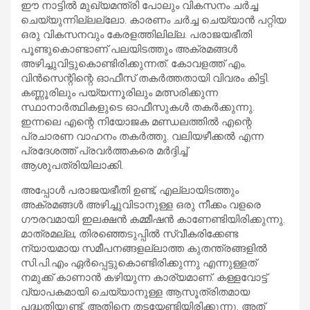
ഈ നാട്ടിൽ മുഖ്യമന്ത്രി പോലും വികസനം ചർച്ച
ചെയ്യുന്നില്ലല്ലോ. കാരണം ചർച്ച ചെയ്യാൻ പറ്റിയ
ഒരു വികസനവും കേരളത്തിലില്ല. പരാജയഭീതി
പൂണ്ടുകൊണ്ടാണ് പലയിടത്തും അക്രമങ്ങൾ
അഴിച്ചുവിട്ടുകൊണ്ടിരിക്കുന്നത്. കോവളത്ത് എം.
വിൻസെന്റിന്റെ ഓഫീസ് തകർത്തതായി വിവരം കിട്ടി.
കണ്ണൂരിലും പയ്യന്നൂരിലും മത്സരിക്കുന്ന
സ്ഥാനാർത്ഥികളുടെ ഓഫീസുകൾ തകർക്കുന്നു.
ഇന്നലെ എന്റെ നിയോജക മണ്ഡലത്തിൽ എന്റെ
പ്രചാരണ വാഹനം തകർത്തു. വലിയഴീക്കൽ എന്ന
പ്രദേശത്ത് പ്രവർത്തകരെ മർദ്ദിച്ച്
ആശുപത്രിയിലാക്കി.
അപ്പോൾ പരാജയഭീതി ഉണ്ട്, എല്ലായിടത്തും
അക്രമങ്ങൾ അഴിച്ചുവിടാനുള്ള ഒരു നീക്കം വളരെ
ഗൗരവമായി ഇലക്ഷൻ കമ്മീഷൻ കാണേണ്ടിയിരിക്കുന്നു.
മാത്രമല്ല, തിരഞ്ഞെടുപ്പിൽ സ്വീകരിക്കേണ്ട
ന്യായമായ സമീപനങ്ങളല്ലാത്ത കുതന്ത്രങ്ങളിൽ
സി.പി.എം ഏർപ്പെട്ടുകൊണ്ടിരിക്കുന്നു എന്നുള്ളത്
നമുക്ക് കാണാൻ കഴിയുന്ന കാര്യമാണ്. കള്ളവോട്ട്
വ്യാപകമായി ചെയ്യാനുള്ള ആസൂത്രിതമായ
പദ്ധതിയുണ്ട്. അതിനെ തടയേണ്ടിയിരിക്കുന്നു. അത്