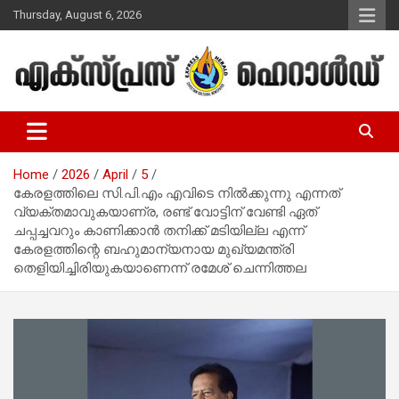
Skip
Thursday, August 6, 2026
to
content
Malayalam Christian News
Express Herald – Malayalam
Christian News
Home
2026
April
5
കേരളത്തിലെ സി.പി.എം എവിടെ നിൽക്കുന്നു എന്നത്
വ്യക്തമാവുകയാണ്ര, രണ്ട് വോട്ടിന് വേണ്ടി ഏത്
ചപ്പച്ചവറും കാണിക്കാൻ തനിക്ക് മടിയില്ല എന്ന്
കേരളത്തിന്റെ ബഹുമാന്യനായ മുഖ്യമന്ത്രി
തെളിയിച്ചിരിയുകയാണെന്ന് രമേശ് ചെന്നിത്തല