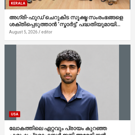
KERALA
അഗ്രി-ഫുഡ് ചെറുകിട സൂക്ഷ്മ സംരംഭങ്ങളെ
ശക്തിപ്പെടുത്താന്‍ ‘സ്മാര്‍ട്ട്’ പദ്ധതിയുമായി
കേര; ലോഗോ മുഖ്യമന്ത്രി പ്രകാശനം
August 5, 2026
editor
ചെയ്തു
USA
ലോകത്തിലെ ഏറ്റവും പ്രായം കുറഞ്ഞ