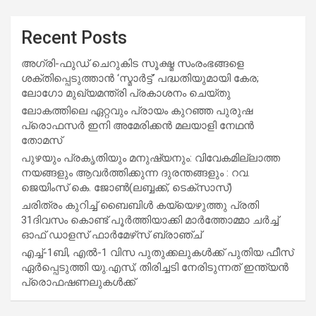
Recent Posts
അഗ്രി-ഫുഡ് ചെറുകിട സൂക്ഷ്മ സംരംഭങ്ങളെ
ശക്തിപ്പെടുത്താന്‍ ‘സ്മാര്‍ട്ട്’ പദ്ധതിയുമായി കേര;
ലോഗോ മുഖ്യമന്ത്രി പ്രകാശനം ചെയ്തു
ലോകത്തിലെ ഏറ്റവും പ്രായം കുറഞ്ഞ പുരുഷ
പ്രൊഫസർ ഇനി അമേരിക്കൻ മലയാളി നേഥൻ
തോമസ്
പുഴയും പ്രകൃതിയും മനുഷ്യനും: വിവേകമില്ലാത്ത
നയങ്ങളും ആവർത്തിക്കുന്ന ദുരന്തങ്ങളും : റവ.
ജെയിംസ് കെ. ജോൺ(ലബ്ബക്ക്, ടെക്സാസ്)
ചരിത്രം കുറിച്ച് ബൈബിൾ കയ്യെഴുത്തു പ്രതി
31ദിവസം കൊണ്ട് പൂർത്തിയാക്കി മാർത്തോമ്മാ ചർച്ച്
ഓഫ് ഡാളസ് ഫാർമേഴ്‌സ് ബ്രാഞ്ച്
എച്ച്-1ബി, എൽ-1 വിസ പുതുക്കലുകൾക്ക് പുതിയ ഫീസ്
ഏർപ്പെടുത്തി യു.എസ്; തിരിച്ചടി നേരിടുന്നത് ഇന്ത്യൻ
പ്രൊഫഷണലുകൾക്ക്