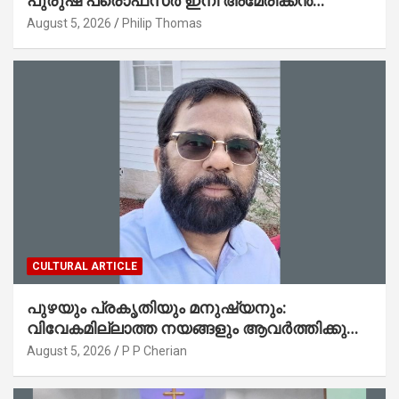
പുരുഷ പ്രൊഫസർ ഇനി അമേരിക്കൻ
മലയാളി നേഥൻ തോമസ്
August 5, 2026
Philip Thomas
CULTURAL ARTICLE
പുഴയും പ്രകൃതിയും മനുഷ്യനും:
വിവേകമില്ലാത്ത നയങ്ങളും ആവർത്തിക്കുന്ന
ദുരന്തങ്ങളും : റവ. ജെയിംസ് കെ.
August 5, 2026
P P Cherian
ജോൺ(ലബ്ബക്ക്, ടെക്സാസ്)