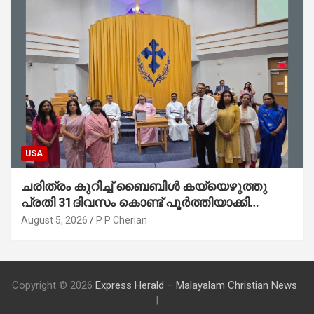
USA
ചരിത്രം കുറിച്ച് ബൈബിൾ കയ്യെഴുത്തു
പ്രതി 31ദിവസം കൊണ്ട് പൂർത്തിയാക്കി
മാർത്തോമ്മാ ചർച്ച് ഓഫ് ഡാളസ് ഫാർമേഴ്‌സ്
August 5, 2026
P P Cherian
ബ്രാഞ്ച്
Copyright © 2026
Express Herald – Malayalam Christian News