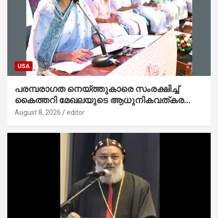
USA
പരമ്പരാഗത നെയ്ത്തുകാരെ സംരക്ഷിച്ച്
കൈത്തറി മേഖലയുടെ ആധുനികവത്കരണം
സാധ്യമാക്കും : ഡെപ്യൂട്ടി സ്പീക്കർ
August 8, 2026
editor