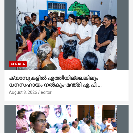
KERALA
ക്യാമ്പുകളിൽ എത്തിയില്ലെങ്കിലും
ധനസഹായം നൽകും-മന്ത്രി എ.പി.
അനിൽകുമാർ
August 8, 2026
editor