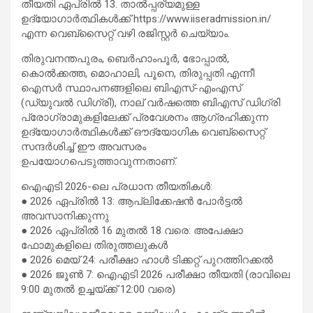
തീയതി ഏപ്രിൽ 13. താൽപ്പര്യമുള്ള
ഉദ്യോഗാർത്ഥികൾക്ക് https://www.iiseradmission.in/
എന്ന വെബ്സൈറ്റ് വഴി രജിസ്റ്റർ ചെയ്യാം.
തിരുവനന്തപുരം, ബെർഹാംപൂർ, ഭോപ്പാൽ,
കൊൽക്കത്ത, മൊഹാലി, പൂനെ, തിരുപ്പതി എന്നീ
ഐസർ സ്ഥാപനങ്ങളിലെ ബിഎസ്-എംഎസ്
(ഡ്യുവൽ ഡിഗ്രി), നാല് വർഷത്തെ ബിഎസ് ഡിഗ്രി
പ്രോഗ്രാമുകളിലേക്ക് പ്രവേശനം ആഗ്രഹിക്കുന്ന
ഉദ്യോഗാർത്ഥികൾക്ക് ഔദ്യോഗിക വെബ്സൈറ്റ്
സന്ദർശിച്ച് ഈ അവസരം
ഉപയോഗപെടുത്താവുന്നതാണ്.
ഐഎടി 2026-ലെ പ്രധാന തീയതികൾ:
● 2026 ഏപ്രിൽ 13: ആപ്ലിക്കേഷൻ പോർട്ടൽ
അവസാനിക്കുന്നു
● 2026 ഏപ്രിൽ 16 മുതൽ 18 വരെ: അപേക്ഷാ
ഫോമുകളിലെ തിരുത്തലുകൾ
● 2026 മെയ് 24: പരീക്ഷാ ഹാൾ ടിക്കറ്റ് പുറത്തിറക്കൽ
● 2026 ജൂൺ 7: ഐഎടി 2026 പരീക്ഷാ തീയതി (രാവിലെ
9:00 മുതൽ ഉച്ചയ്ക്ക് 12:00 വരെ)