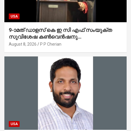
USA
9-ാമത് ഡാളസ് കെ ഇ സി എഫ് സംയുക്ത
സുവിശേഷ കൺവെൻഷനു
പ്രാർത്ഥനാനിർഭരമായ തുടക്കം
August 8, 2026
P P Cherian
USA