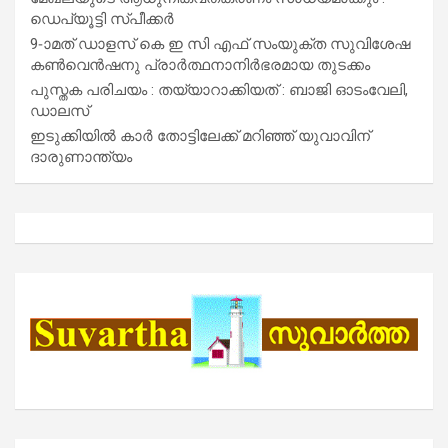
ഡെപ്യൂട്ടി സ്പീക്കർ
9-ാമത് ഡാളസ് കെ ഇ സി എഫ് സംയുക്ത സുവിശേഷ
കൺവെൻഷനു പ്രാർത്ഥനാനിർഭരമായ തുടക്കം
പുസ്തക പരിചയം : തയ്യാറാക്കിയത് : ബാജി ഓടംവേലി,
ഡാലസ്
ഇടുക്കിയിൽ കാർ തോട്ടിലേക്ക് മറിഞ്ഞ് യുവാവിന്
ദാരുണാന്ത്യം