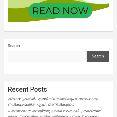
Search
Search
Recent Posts
ക്യാമ്പുകളിൽ എത്തിയില്ലെങ്കിലും ധനസഹായം
നൽകും-മന്ത്രി എ.പി. അനിൽകുമാർ
പരമ്പരാഗത നെയ്ത്തുകാരെ സംരക്ഷിച്ച് കൈത്തറി
മേഖലയുടെ ആധുനികവത്കരണം സാധ്യമാക്കും :