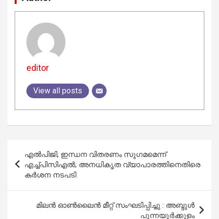
editor
View all posts
Post
എൽപിജി, ഇന്ധന വിതരണം സുഗമമെന്ന്
navigation
എച്ച്പിസിഎൽ; അനധികൃത വ്യാപാരത്തിനെതിരെ
കർശന നടപടി
മിലൻ ഓൺലൈൻ മീറ്റ് സംഘടിപ്പിച്ചു : അബ്ദുൾ
പുന്നയൂർക്കുളം