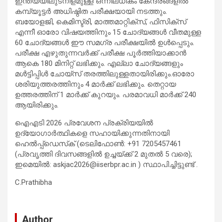
ഇന്ത്യയിലുടനീളമുള്ള ഒന്നിലധികം കേന്ദ്രങ്ങളിൽ
കമ്പ്യൂട്ടർ അധിഷ്ഠിത പരീക്ഷയായി നടത്തും.
ബയോളജി, കെമിസ്ട്രി, മാത്തമാറ്റിക്സ്, ഫിസിക്സ്
എന്നീ ഓരോ വിഷയത്തിനും 15 ചോദ്യങ്ങൾ വീതമുള്ള
60 ചോദ്യങ്ങൾ ഈ സമഗ്ര പരീക്ഷയിൽ ഉൾപ്പെടും.
പരീക്ഷ എഴുതുന്നവർക്ക് പരീക്ഷ പൂർത്തിയാക്കാൻ
ആകെ 180 മിനിറ്റ് ലഭിക്കും. എല്ലാ ചോദ്യങ്ങളും
മൾട്ടിപ്പിൾ ചോയ്‌സ് തരത്തിലുള്ളതായിരിക്കും.ഓരോ
ശരിയുത്തരത്തിനും 4 മാർക്ക് ലഭിക്കും. തെറ്റായ
ഉത്തരത്തിന് 1 മാർക്ക് കുറയും. പരമാവധി മാർക്ക് 240
ആയിരിക്കും.
ഐഎടി 2026 പ്രവേശന പ്രക്രിയയിൽ
ഉദ്യോഗാർത്ഥികളെ സഹായിക്കുന്നതിനായി
ഹെൽപ്പ്‌ഡെസ്‌ക് (ടെലിഫോൺ: +91 7205457461
(പ്രവൃത്തി ദിവസങ്ങളിൽ ഉച്ചയ്ക്ക് 2 മുതൽ 5 വരെ);
ഇമെയിൽ:
askjac2026@iiserbpr.ac.in
) സ്ഥാപിച്ചിട്ടുണ്ട് .
C.Prathibha
Author