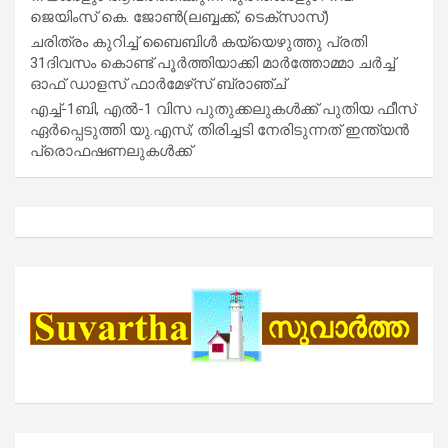
ജെയിംസ് കെ. ജോൺ(ലബ്ബക്ക്, ടെക്സാസ്)
ചരിത്രം കുറിച്ച് ബൈബിൾ കയ്യെഴുത്തു പ്രതി
31ദിവസം കൊണ്ട് പൂർത്തിയാക്കി മാർത്തോമ്മാ ചർച്ച്
ഓഫ് ഡാളസ് ഫാർമേഴ്‌സ് ബ്രാഞ്ച്
എച്ച്-1ബി, എൽ-1 വിസ പുതുക്കലുകൾക്ക് പുതിയ ഫീസ്
ഏർപ്പെടുത്തി യു.എസ്; തിരിച്ചടി നേരിടുന്നത് ഇന്ത്യൻ
പ്രൊഫഷണലുകൾക്ക്