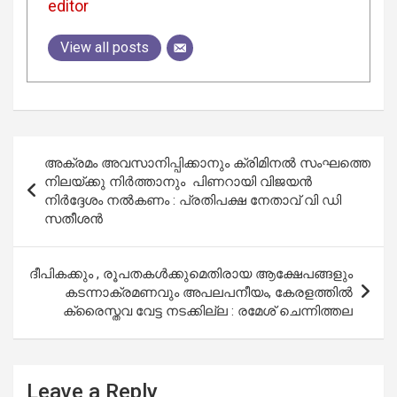
editor
View all posts
Post
അക്രമം അവസാനിപ്പിക്കാനും ക്രിമിനല്‍ സംഘത്തെ
navigation
നിലയ്ക്കു നിര്‍ത്താനും പിണറായി വിജയന്‍
നിര്‍ദ്ദേശം നല്‍കണം : പ്രതിപക്ഷ നേതാവ് വി ഡി
സതീശന്‍
ദീപികക്കും , രൂപതകള്‍ക്കുമെതിരായ ആക്ഷേപങ്ങളും
കടന്നാക്രമണവും അപലപനീയം, കേരളത്തില്‍
ക്രൈസ്തവ വേട്ട നടക്കില്ല : രമേശ് ചെന്നിത്തല
Leave a Reply