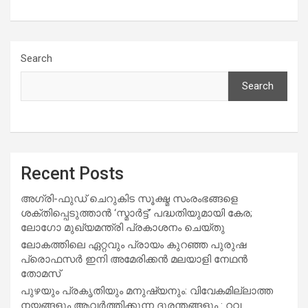
Search
Search
Recent Posts
അഗ്രി-ഫുഡ് ചെറുകിട സൂക്ഷ്മ സംരംഭങ്ങളെ
ശക്തിപ്പെടുത്താന്‍ ‘സ്മാര്‍ട്ട്’ പദ്ധതിയുമായി കേര;
ലോഗോ മുഖ്യമന്ത്രി പ്രകാശനം ചെയ്തു
ലോകത്തിലെ ഏറ്റവും പ്രായം കുറഞ്ഞ പുരുഷ
പ്രൊഫസർ ഇനി അമേരിക്കൻ മലയാളി നേഥൻ
തോമസ്
പുഴയും പ്രകൃതിയും മനുഷ്യനും: വിവേകമില്ലാത്ത
നയങ്ങളും ആവർത്തിക്കുന്ന ദുരന്തങ്ങളും : റവ.