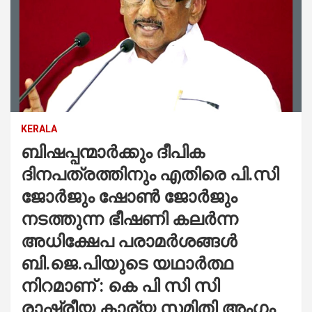
KERALA
ബിഷപ്പന്മാർക്കും ദീപിക
ദിനപത്രത്തിനും എതിരെ പി.സി
ജോര്‍ജും ഷോൺ ജോർജും
നടത്തുന്ന ഭീഷണി കലർന്ന
അധിക്ഷേപ പരാമര്‍ശങ്ങള്‍
ബി.ജെ.പിയുടെ യഥാർത്ഥ
നിറമാണ് : കെ പി സി സി
രാഷ്ട്രീയ കാര്യ സമിതി അംഗം