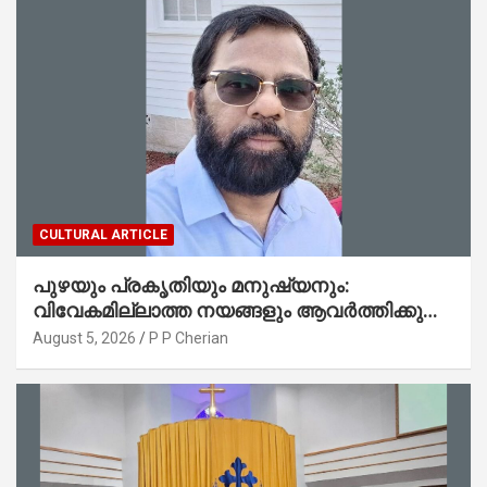
CULTURAL ARTICLE
പുഴയും പ്രകൃതിയും മനുഷ്യനും:
വിവേകമില്ലാത്ത നയങ്ങളും ആവർത്തിക്കുന്ന
ദുരന്തങ്ങളും : റവ. ജെയിംസ് കെ.
August 5, 2026
P P Cherian
ജോൺ(ലബ്ബക്ക്, ടെക്സാസ്)