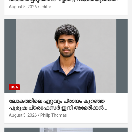
കേര; ലോഗോ മുഖ്യമന്ത്രി പ്രകാശനം
August 5, 2026
editor
ചെയ്തു
USA
ലോകത്തിലെ ഏറ്റവും പ്രായം കുറഞ്ഞ
പുരുഷ പ്രൊഫസർ ഇനി അമേരിക്കൻ
മലയാളി നേഥൻ തോമസ്
August 5, 2026
Philip Thomas