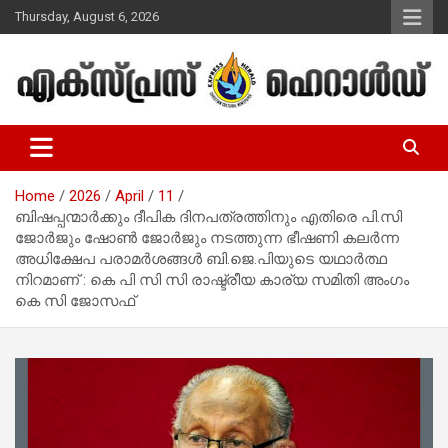
Skip
Thursday, August 6, 2026
to
content
Malayalam Christian News
Express Herald – Malayalam
Christian News
Home
2026
April
11
ബിഷപ്പന്മാർക്കും ദീപിക ദിനപത്രത്തിനും എതിരെ പി.സി
ജോര്‍ജും ഷോൺ ജോർജും നടത്തുന്ന ഭീഷണി കലർന്ന
അധിക്ഷേപ പരാമര്‍ശങ്ങള്‍ ബി.ജെ.പിയുടെ യഥാർത്ഥ
നിറമാണ് : കെ പി സി സി രാഷ്ട്രീയ കാര്യ സമിതി അംഗം
കെ സി ജോസഫ്