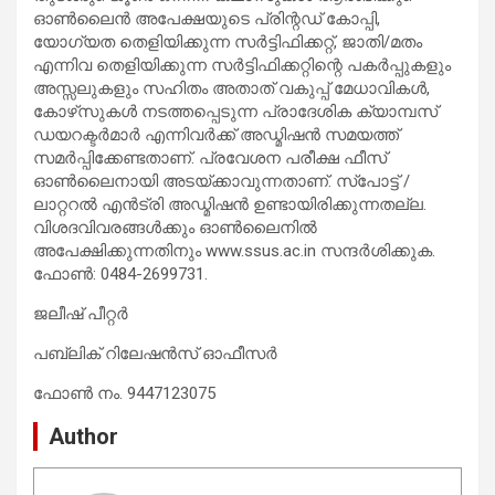
ഓൺലൈൻ അപേക്ഷയുടെ പ്രിന്റഡ് കോപ്പി,
യോഗ്യത തെളിയിക്കുന്ന സർട്ടിഫിക്കറ്റ്, ജാതി/മതം
എന്നിവ തെളിയിക്കുന്ന സർട്ടിഫിക്കറ്റിന്റെ പകർപ്പുകളും
അസ്സലുകളും സഹിതം അതാത് വകുപ്പ് മേധാവികൾ,
കോഴ്‌സുകൾ നടത്തപ്പെടുന്ന പ്രാദേശിക ക്യാമ്പസ്
ഡയറക്ടർമാർ എന്നിവർക്ക് അഡ്മിഷൻ സമയത്ത്
സമർപ്പിക്കേണ്ടതാണ്. പ്രവേശന പരീക്ഷ ഫീസ്
ഓൺലൈനായി അടയ്ക്കാവുന്നതാണ്. സ്പോട്ട് /
ലാറ്ററൽ എൻട്രി അഡ്മിഷൻ ഉണ്ടായിരിക്കുന്നതല്ല.
വിശദവിവരങ്ങൾക്കും ഓൺലൈനിൽ
അപേക്ഷിക്കുന്നതിനും www.ssus.ac.in സന്ദർശിക്കുക.
ഫോൺ: 0484-2699731.
ജലീഷ് പീറ്റര്‍
പബ്ലിക് റിലേഷന്‍സ് ഓഫീസര്‍
ഫോണ്‍ നം. 9447123075
Author