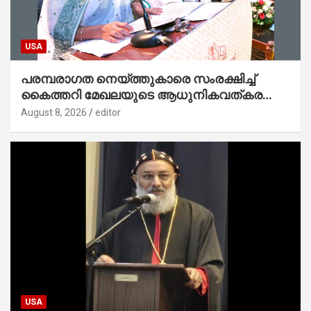
USA
പരമ്പരാഗത നെയ്ത്തുകാരെ സംരക്ഷിച്ച്
കൈത്തറി മേഖലയുടെ ആധുനികവത്കരണം
സാധ്യമാക്കും : ഡെപ്യൂട്ടി സ്പീക്കർ
August 8, 2026
editor
USA