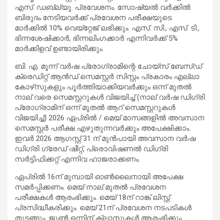
എസ്. ഡബ്ല്യു. പ്രവേശനം. സോഷ്യൽ വർക്കിൽ
ബിരുദം നേടിയവർക്ക് പ്രവേശന പരീക്ഷയുടെ
മാർക്കിൽ 10% വെയ്‌റ്റേജ് ലഭിക്കും. എസ്. സി., എസ്. ടി.,
ഭിന്നശേഷിക്കാർ, ഭിന്നലിംഗക്കാർ എന്നിവർക്ക് 5%
മാർക്കിളവ് ഉണ്ടായിരിക്കും.
ബി. എ. മൂന്ന് വര്‍ഷ പ്രോഗ്രാമിന്റെ ചോയ്‌സ് ബേസ്ഡ്
ക്രെഡിറ്റ് ആൻഡ് സെമസ്റ്റർ സിസ്റ്റം പ്രകാരം എല്ലാ
കോഴ്‌സുകളും പൂർത്തിയാക്കിയവർക്കും ഒന്ന് മുതൽ
നാല് വരെ സെമസ്റ്ററുകൾ വിജയിച്ച് (നാല് വര്‍ഷ ഡിഗ്രി
പ്രോഗ്രാമിന് ഒന്ന് മുതൽ ആറ് സെമസ്റ്ററുകൾ
വിജയിച്ച്) 2026 ഏപ്രിൽ / മെയ് മാസങ്ങളിൽ അവസാന
സെമസ്റ്റർ പരീക്ഷ എഴുതുന്നവർക്കും അപേക്ഷിക്കാം.
ഇവർ 2026 ആഗസ്റ്റ് 31 ന് മുൻപായി അവസാന വർഷ
ഡിഗ്രി ഗ്രേഡ് ഷീറ്റ്, പ്രൊവിഷണൽ ഡിഗ്രി
സർട്ടിഫിക്കറ്റ് എന്നിവ ഹാജരാക്കണം.
ഏപ്രിൽ 16ന് മുമ്പായി ഓൺലൈനായി അപേക്ഷ
സമർപ്പിക്കണം. മെയ് നാല് മുതൽ പ്രവേശന
പരീക്ഷകൾ ആരംഭിക്കും. മെയ് 18ന് റാങ്ക് ലിസ്റ്റ്
പ്രസിദ്ധീകരിക്കും. മെയ് 21ന് പ്രവേശന നടപടികൾ
തുടങ്ങും. ജൂൺ ഒന്നിന് ക്ലാസുകൾ ആരംഭിക്കും.