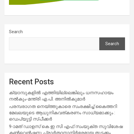
Search
Search
Recent Posts
ക്യാമ്പുകളിൽ എത്തിയില്ലെങ്കിലും ധനസഹായം
നൽകും-മന്ത്രി എ.പി. അനിൽകുമാർ
പരമ്പരാഗത നെയ്ത്തുകാരെ സംരക്ഷിച്ച് കൈത്തറി
മേഖലയുടെ ആധുനികവത്കരണം സാധ്യമാക്കും :
ഡെപ്യൂട്ടി സ്പീക്കർ
9-ാമത് ഡാളസ് കെ ഇ സി എഫ് സംയുക്ത സുവിശേഷ
കൺവെൻഷനു പ്രാർത്ഥനാനിർഭരമായ തുടക്കം