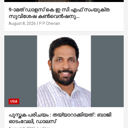
9-ാമത് ഡാളസ് കെ ഇ സി എഫ് സംയുക്ത
സുവിശേഷ കൺവെൻഷനു
പ്രാർത്ഥനാനിർഭരമായ തുടക്കം
August 8, 2026
P P Cherian
USA
പുസ്തക പരിചയം : തയ്യാറാക്കിയത് : ബാജി
ഓടംവേലി, ഡാലസ്