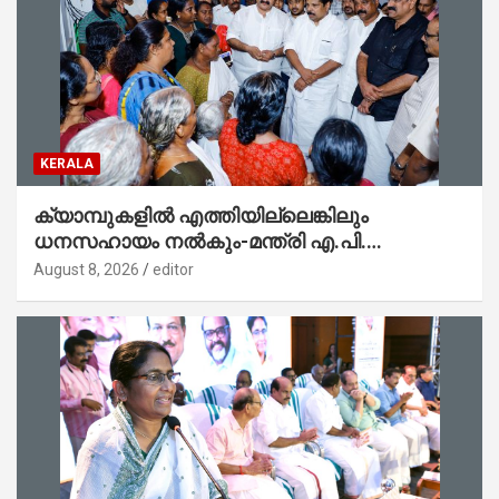
KERALA
ക്യാമ്പുകളിൽ എത്തിയില്ലെങ്കിലും
ധനസഹായം നൽകും-മന്ത്രി എ.പി.
അനിൽകുമാർ
August 8, 2026
editor