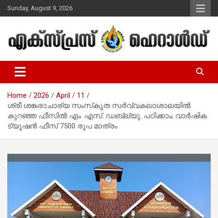
Skip
Sunday, August 9, 2026
to
content
Malayalam Christian News
Express Herald – Malayalam
Christian News
Home
2026
April
11
ശ്രീ ശങ്കരാചാര്യ സംസ്‌കൃത സർവ്വകലാശാലയിൽ
കുറഞ്ഞ ഫീസില്‍ എം. എസ്. ഡബ്ല്യു. പഠിക്കാം; വാര്‍ഷിക
ട്യൂഷന്‍ ഫീസ്‌ 7500 രൂപ മാത്രം