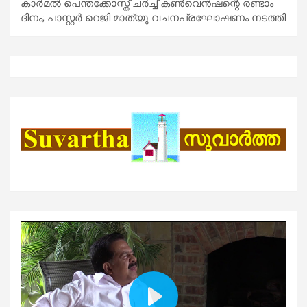
കാർമൽ പെന്തക്കോസ്ത് ചർച്ച് കൺവെൻഷന്റെ രണ്ടാം
ദിനം; പാസ്റ്റർ റെജി മാത്യു വചനപ്രഘോഷണം നടത്തി