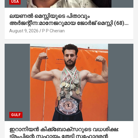
USA
ലയണൽ മെസ്സിയുടെ പിതാവും
അർജന്റീന:മാനേജറുമായ ജോർജ് മെസ്സി (68)
അന്തരിച്ചു
August 9, 2026
P P Cherian
GULF
ഇറാനിയൻ കിക്ക്ബോക്സറുടെ വധശിക്ഷ:
ട്രംപിന്റെ സഹായം തേടി സഹോദരൻ