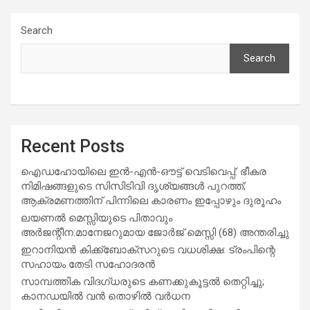
Search
Search
Recent Posts
ഐഡഹോയിലെ ഇൻ-എൻ-ഔട്ട് വെടിവെപ്പ്: ഭീകര
നിമിഷങ്ങളുടെ സിസിടിവി ദൃശ്യങ്ങൾ പുറത്ത്;
ആക്രമണത്തിന് പിന്നിലെ കാരണം ഇപ്പോഴും ദുരൂഹം
ലയണൽ മെസ്സിയുടെ പിതാവും
അർജന്റീന:മാനേജറുമായ ജോർജ് മെസ്സി (68) അന്തരിച്ചു
ഇറാനിയൻ കിക്ക്ബോക്സറുടെ വധശിക്ഷ: ട്രംപിന്റെ
സഹായം തേടി സഹോദരൻ
സാമ്പത്തിക വിദഗ്ധരുടെ കണക്കുകൂട്ടൽ തെറ്റിച്ചു;
കാനഡയിൽ വൻ തൊഴിൽ വർധന