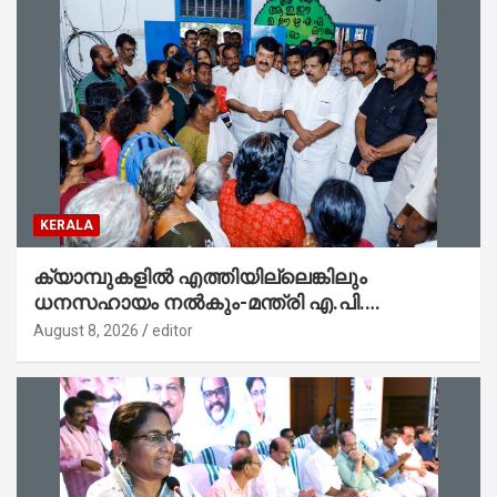
KERALA
ക്യാമ്പുകളിൽ എത്തിയില്ലെങ്കിലും
ധനസഹായം നൽകും-മന്ത്രി എ.പി.
അനിൽകുമാർ
August 8, 2026
editor