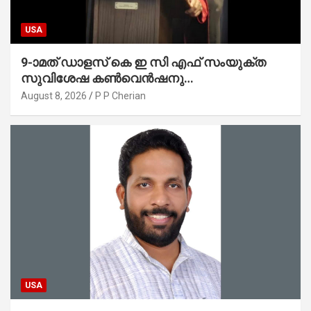
USA
9-ാമത് ഡാളസ് കെ ഇ സി എഫ് സംയുക്ത
സുവിശേഷ കൺവെൻഷനു
പ്രാർത്ഥനാനിർഭരമായ തുടക്കം
August 8, 2026
P P Cherian
USA