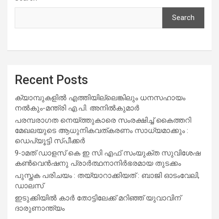
Search
Recent Posts
ക്യാമ്പുകളിൽ എത്തിയില്ലെങ്കിലും ധനസഹായം
നൽകും-മന്ത്രി എ.പി. അനിൽകുമാർ
പരമ്പരാഗത നെയ്ത്തുകാരെ സംരക്ഷിച്ച് കൈത്തറി
മേഖലയുടെ ആധുനികവത്കരണം സാധ്യമാക്കും :
ഡെപ്യൂട്ടി സ്പീക്കർ
9-ാമത് ഡാളസ് കെ ഇ സി എഫ് സംയുക്ത സുവിശേഷ
കൺവെൻഷനു പ്രാർത്ഥനാനിർഭരമായ തുടക്കം
പുസ്തക പരിചയം : തയ്യാറാക്കിയത് : ബാജി ഓടംവേലി,
ഡാലസ്
ഇടുക്കിയിൽ കാർ തോട്ടിലേക്ക് മറിഞ്ഞ് യുവാവിന്
ദാരുണാന്ത്യം