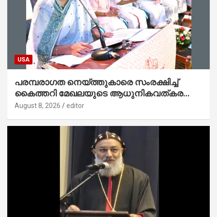
USA
പരമ്പരാഗത നെയ്ത്തുകാരെ സംരക്ഷിച്ച്
കൈത്തറി മേഖലയുടെ ആധുനികവത്കരണം
സാധ്യമാക്കും : ഡെപ്യൂട്ടി സ്പീക്കർ
August 8, 2026
editor