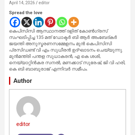
April 14, 2026
editor
Spread the love
കെപിസിസി ആസ്ഥാനത്ത് ദളിത് കോൺഗ്രസ്
സംഘടിപ്പിച്ച 135 മത് ഡോക്ടർ ബി ആർ അംബേദ്കർ
ജയന്തി അനുസ്മരണസമ്മേളനം മുൻ കെപിസിസി
പ്രസിഡണ്ട് വി എം സുധീരൻ ഉദ്ഘാടനം ചെയ്യുന്നു.
മുൻമന്ത്രി പന്തള സുധാകരൻ, എ കെ ശശി,
നെയ്യാറ്റിൻകര സനൽ, മണക്കാട് സുരേഷ്, ജി വി ഹരി,
കെ ബി ബാബുരാജ് എന്നിവർ സമീപം.
Author
editor