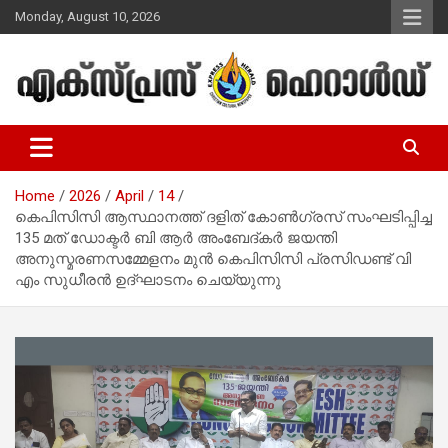
Skip
Monday, August 10, 2026
to
content
Malayalam Christian News
Express Herald – Malayalam
Christian News
Home
2026
April
14
കെപിസിസി ആസ്ഥാനത്ത് ദളിത് കോൺഗ്രസ് സംഘടിപ്പിച്ച
135 മത് ഡോക്ടർ ബി ആർ അംബേദ്കർ ജയന്തി
അനുസ്മരണസമ്മേളനം മുൻ കെപിസിസി പ്രസിഡണ്ട് വി
എം സുധീരൻ ഉദ്ഘാടനം ചെയ്യുന്നു