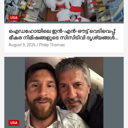
USA
ഐഡഹോയിലെ ഇൻ-എൻ-ഔട്ട് വെടിവെപ്പ്:
ഭീകര നിമിഷങ്ങളുടെ സിസിടിവി ദൃശ്യങ്ങൾ
പുറത്ത്; ആക്രമണത്തിന് പിന്നിലെ കാരണം
August 9, 2026
Philip Thomas
ഇപ്പോഴും ദുരൂഹം
USA