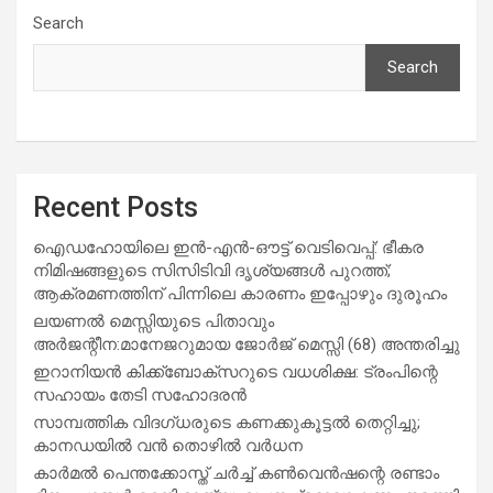
Search
Search
Recent Posts
ഐഡഹോയിലെ ഇൻ-എൻ-ഔട്ട് വെടിവെപ്പ്: ഭീകര
നിമിഷങ്ങളുടെ സിസിടിവി ദൃശ്യങ്ങൾ പുറത്ത്;
ആക്രമണത്തിന് പിന്നിലെ കാരണം ഇപ്പോഴും ദുരൂഹം
ലയണൽ മെസ്സിയുടെ പിതാവും
അർജന്റീന:മാനേജറുമായ ജോർജ് മെസ്സി (68) അന്തരിച്ചു
ഇറാനിയൻ കിക്ക്ബോക്സറുടെ വധശിക്ഷ: ട്രംപിന്റെ
സഹായം തേടി സഹോദരൻ
സാമ്പത്തിക വിദഗ്ധരുടെ കണക്കുകൂട്ടൽ തെറ്റിച്ചു;
കാനഡയിൽ വൻ തൊഴിൽ വർധന
കാർമൽ പെന്തക്കോസ്ത് ചർച്ച് കൺവെൻഷന്റെ രണ്ടാം