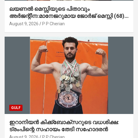
ലയണൽ മെസ്സിയുടെ പിതാവും
അർജന്റീന:മാനേജറുമായ ജോർജ് മെസ്സി (68)
അന്തരിച്ചു
August 9, 2026
P P Cherian
GULF
ഇറാനിയൻ കിക്ക്ബോക്സറുടെ വധശിക്ഷ:
ട്രംപിന്റെ സഹായം തേടി സഹോദരൻ
August 9, 2026
P P Cherian