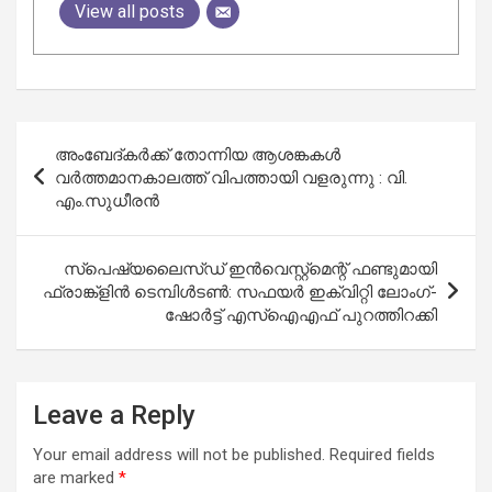
View all posts
Post
അംബേദ്കർക്ക് തോന്നിയ ആശങ്കകൾ
navigation
വർത്തമാനകാലത്ത് വിപത്തായി വളരുന്നു : വി.
എം.സുധീരൻ
സ്‌പെഷ്യലൈസ്ഡ് ഇന്‍വെസ്റ്റ്മെന്റ് ഫണ്ടുമായി
ഫ്രാങ്ക്‌ളിന്‍ ടെമ്പിള്‍ടണ്‍: സഫയര്‍ ഇക്വിറ്റി ലോംഗ്-
ഷോര്‍ട്ട് എസ്‌ഐഎഫ് പുറത്തിറക്കി
Leave a Reply
Your email address will not be published.
Required fields
are marked
*