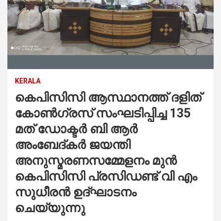
KERALA
കെപിസിസി ആസ്ഥാനത്ത് ദളിത്
കോൺഗ്രസ് സംഘടിപ്പിച്ച 135
മത് ഡോക്ടർ ബി ആർ
അംബേദ്കർ ജയന്തി
അനുസ്മരണസമ്മേളനം മുൻ
കെപിസിസി പ്രസിഡണ്ട് വി എം
സുധീരൻ ഉദ്ഘാടനം
ചെയ്യുന്നു