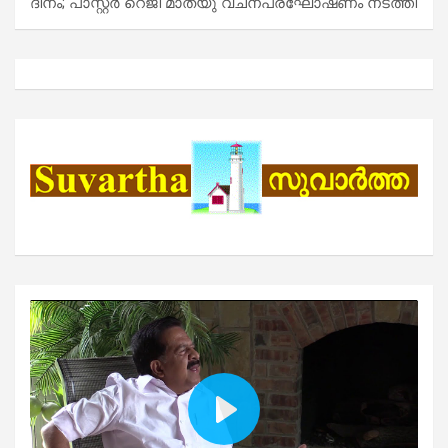
ദിനം; പാസ്റ്റർ റെജി മാത്യു വചനപ്രഘോഷണം നടത്തി