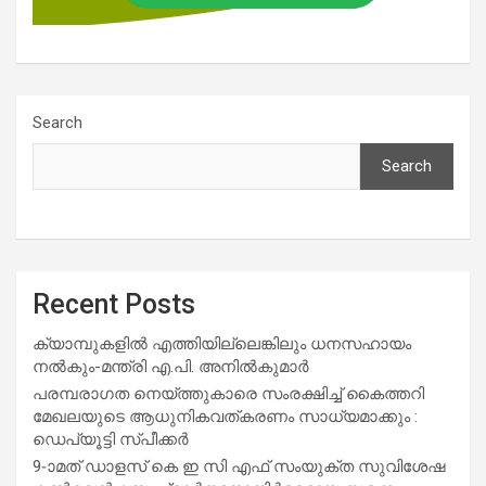
Search
Search
Recent Posts
ക്യാമ്പുകളിൽ എത്തിയില്ലെങ്കിലും ധനസഹായം
നൽകും-മന്ത്രി എ.പി. അനിൽകുമാർ
പരമ്പരാഗത നെയ്ത്തുകാരെ സംരക്ഷിച്ച് കൈത്തറി
മേഖലയുടെ ആധുനികവത്കരണം സാധ്യമാക്കും :
ഡെപ്യൂട്ടി സ്പീക്കർ
9-ാമത് ഡാളസ് കെ ഇ സി എഫ് സംയുക്ത സുവിശേഷ