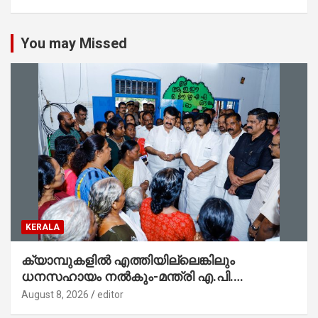
You may Missed
KERALA
ക്യാമ്പുകളിൽ എത്തിയില്ലെങ്കിലും
ധനസഹായം നൽകും-മന്ത്രി എ.പി.
അനിൽകുമാർ
August 8, 2026
editor