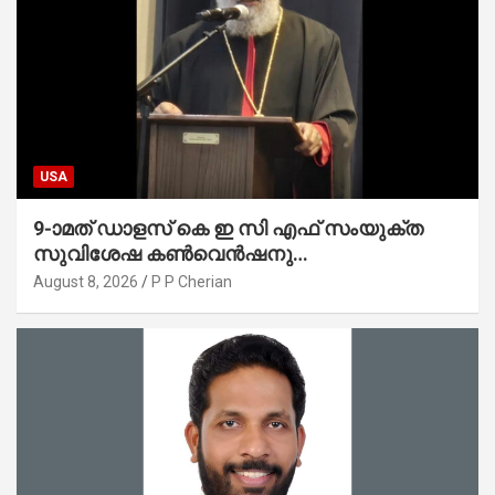
USA
9-ാമത് ഡാളസ് കെ ഇ സി എഫ് സംയുക്ത
സുവിശേഷ കൺവെൻഷനു
പ്രാർത്ഥനാനിർഭരമായ തുടക്കം
August 8, 2026
P P Cherian