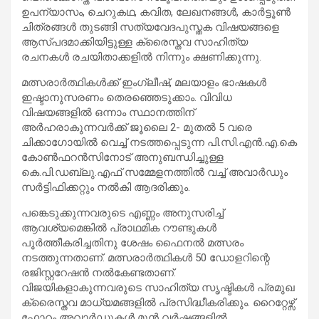
ഉപന്യാസം, ചെറുകഥ, കവിത, ലേഖനങ്ങൾ, കാർട്ടൂൺ
ചിത്രങ്ങൾ തുടങ്ങി സത്യവേദപുസ്തക വിഷയങ്ങളെ
ആസ്പദമാക്കിയിട്ടുള്ള ക്രൈസ്തവ സാഹിത്യ
രചനകൾ രചയിതാക്കളിൽ നിന്നും ക്ഷണിക്കുന്നു.
മത്സരാർത്ഥികൾക്ക് ഇംഗ്ലീഷ്, മലയാളം ഭാഷകൾ
ഇഷ്ടാനുസരണം തെരഞ്ഞെടുക്കാം. വിവിധ
വിഷയങ്ങളിൽ ഒന്നാം സ്ഥാനത്തിന്
അർഹരാകുന്നവർക്ക് ജൂലൈ 2- മുതൽ 5 വരെ
ചിക്കാഗോയിൽ വെച്ച് നടത്തപ്പെടുന്ന പി.സി.എൻ.എ.കെ
കോൺഫറൻസിനോട് അനുബന്ധിച്ചുള്ള
കെ.പി.ഡബ്ലു.എഫ് സമ്മേളനത്തിൽ വച്ച് അവാർഡും
സർട്ടിഫിക്കറ്റും നൽകി ആദരിക്കും.
പങ്കെടുക്കുന്നവരുടെ എണ്ണം അനുസരിച്ച്
ആവശ്യമെങ്കിൽ പ്രാഥമിക റൗണ്ടുകൾ
പൂർത്തീകരിച്ചതിനു ശേഷം ഫൈനൽ മത്സരം
നടത്തുന്നതാണ്. മത്സരാർത്ഥികൾ 50 ഡോളറിന്റെ
രജിസ്റ്ററേഷൻ നൽകേണ്ടതാണ്.
വിജയികളാകുന്നവരുടെ സാഹിത്യ സൃഷ്ടികൾ പ്രമുഖ
ക്രൈസ്തവ മാധ്യമങ്ങളിൽ പ്രസിദ്ധീകരിക്കും. റൈറ്റേഴ്സ്
ഫോറം അവാർഡുകൾ മുൻ വർഷങ്ങളിൽ