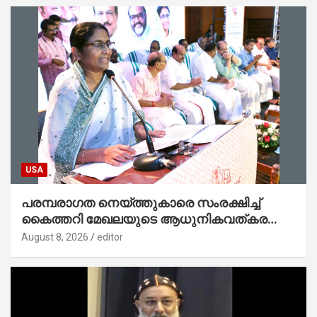
USA
പരമ്പരാഗത നെയ്ത്തുകാരെ സംരക്ഷിച്ച്
കൈത്തറി മേഖലയുടെ ആധുനികവത്കരണം
സാധ്യമാക്കും : ഡെപ്യൂട്ടി സ്പീക്കർ
August 8, 2026
editor