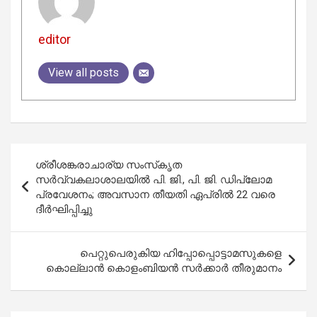
editor
View all posts
Post
ശ്രീശങ്കരാചാര്യ സംസ്‌കൃത
navigation
സർവ്വകലാശാലയിൽ പി. ജി., പി. ജി. ഡിപ്ലോമ
പ്രവേശനം; അവസാന തീയതി ഏപ്രിൽ 22 വരെ
ദീര്‍ഘിപ്പിച്ചു
പെറ്റുപെരുകിയ ഹിപ്പോപ്പൊട്ടാമസുകളെ
കൊല്ലാൻ കൊളംബിയൻ സർക്കാർ തീരുമാനം