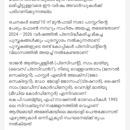
ലഭിച്ചിട്ടുള്ളവരെ ഈ വർഷം അവാർഡുകൾക്ക്
പരിഗണിക്കുന്നതല്ല.
രചനകൾ മെയ് 10 ന് മുൻപായി സഭാ പാസ്റ്ററിന്റെ
പേരും ഫോൺ നമ്പറും സഹിതം അയച്ചു തരേണ്ടതാണ് .
2024 – 2026 വർഷത്തിൽ പ്രസിദ്ധീകരിച്ച മികച്ച
പുസ്തകങ്ങൾക്കും പുരസ്കാരം നൽകുന്നതാണ്.
പുസ്തകങ്ങളുടെ രണ്ട് കോപ്പികൾ പ്രസിഡന്റിന്റെ
വിലാസത്തിൽ അയച്ച് നൽകേണ്ടതാണ്.
രാജന്‍ ആര്യപ്പള്ളില്‍ (പ്രസിഡന്റ്), സാം മാത്യൂ
(വൈസ് പ്രസിഡന്‍റ് ), നിബു വെള്ളവന്താനം (ജനറല്‍
സെക്രട്ടറി), പാസ്റ്റര്‍ എബിൻ അലക്സ് (ജോ.
സെക്രട്ടറി), ഡോ. ജോളി ജോസഫ് (ട്രഷറാര്‍), ഷൈനി
സാം (ലേഡീസ് കോര്‍ഡിനേറ്റര്‍), വെസ്ളി മാത്യൂ
(മീഡിയ കോർഡിനേറ്റർ) എന്നിവരാണ്
കെ.പി.ഡബ്‌ള്യു.എഫ് നാഷണല്‍ ഭാരവാഹികള്‍. 1993
ലെ സിറാക്യൂസ് സമ്മേളനത്തിൽ വെച്ചാണ്
ആദ്യമായി അമേരിക്കയിലെ മലയാളി പെന്തക്കോസത്
എഴുത്തുകാര്‍ ഒന്നിച്ചുകൂടി സംഘടനയ്ക്ക് രൂപം
നല്‍കിയത്.