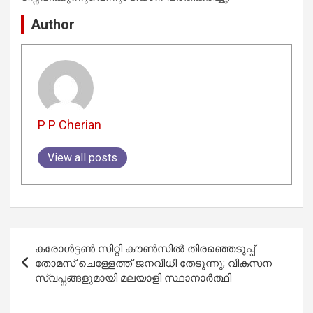
Author
P P Cherian
View all posts
Post
കരോൾട്ടൺ സിറ്റി കൗൺസിൽ തിരഞ്ഞെടുപ്പ്:
navigation
തോമസ് ചെള്ളേത്ത് ജനവിധി തേടുന്നു; വികസന
സ്വപ്നങ്ങളുമായി മലയാളി സ്ഥാനാർത്ഥി