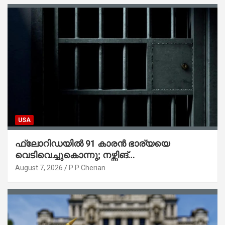
USA
ഫ്ലോറിഡയിൽ 91 കാരൻ ഭാര്യയെ
വെടിവെച്ചുകൊന്നു; നഴ്സിങ്
ഹോമിലാക്കില്ലെന്ന് നൽകിയ വാഗ്ദാനം
August 7, 2026
P P Cherian
പാലിച്ചതായി മൊഴി