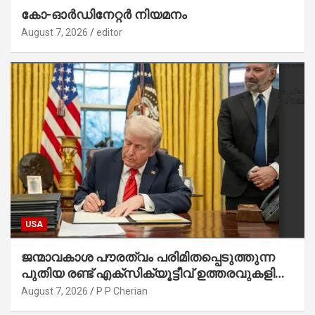
കോ-ഓർഡിനേറ്റർ നിയമനം
August 7, 2026
editor
USA
ജന്മാവകാശ പൗരത്വം പരിമിതപ്പെടുത്തുന്ന
പുതിയ രണ്ട് എക്സിക്യൂട്ടീവ് ഉത്തരവുകളിൽ
ട്രംപ് ഒപ്പുവെച്ചു
August 7, 2026
P P Cherian