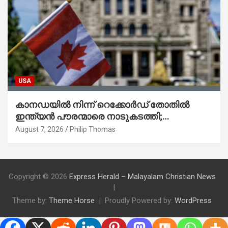
USA
കാനഡയിൽ നിന്ന് റെക്കോർഡ് തോതിൽ
ഇന്ത്യൻ പൗരന്മാരെ നാടുകടത്തി;
ആറുമാസത്തിനിടെ 3,323 പേർ
August 7, 2026
Philip Thomas
Copyright © 2026
Express Herald – Malayalam Christian News
Theme by:
Theme Horse
Proudly Powered by:
WordPress