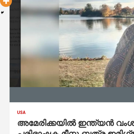
USA
അമേരിക്കയിൽ ഇന്ത്യൻ വം
പരിഭാഷക മീനു ബത്ര ഇമിഗ്