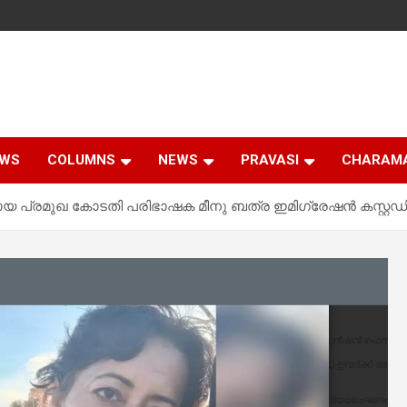
EWS
COLUMNS
NEWS
PRAVASI
CHARAM
യ പ്രമുഖ കോടതി പരിഭാഷക മീനു ബത്ര ഇമിഗ്രേഷൻ കസ്റ്റ