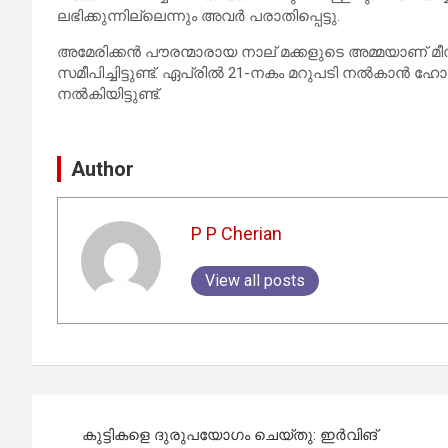
ലഭിക്കുന്നില്ലെന്നും അവർ പരാതിപ്പെട്ടു.
അമേരിക്കൻ പൗരന്മാരായ നാല് മക്കളുടെ അമ്മയാണ
സമീപിച്ചിട്ടുണ്ട്. ഏപ്രിൽ 21-നകം മറുപടി നൽകാൻ ഹോം
നൽകിയിട്ടുണ്ട്.
Author
P P Cherian
View all posts
Post
കുട്ടികളെ ദുരുപയോഗം ചെയ്തു: ഇർവിങ്