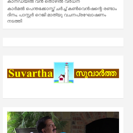
കാനഡയിൽ വൻ തൊഴിൽ വർധന
കാർമൽ പെന്തക്കോസ്ത് ചർച്ച് കൺവെൻഷന്റെ രണ്ടാം
ദിനം; പാസ്റ്റർ റെജി മാത്യു വചനപ്രഘോഷണം
നടത്തി