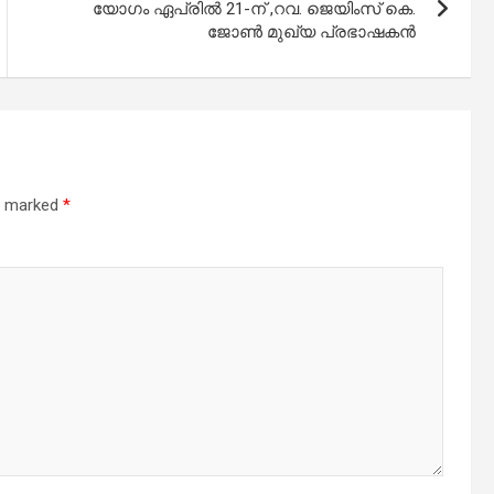
യോഗം ഏപ്രിൽ 21-ന് ,റവ. ജെയിംസ് കെ.
ജോൺ മുഖ്യ പ്രഭാഷകൻ
re marked
*