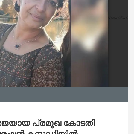
ശജയായ പ്രമുഖ കോടതി
രേഷൻ കസ്റ്റഡിയിൽ