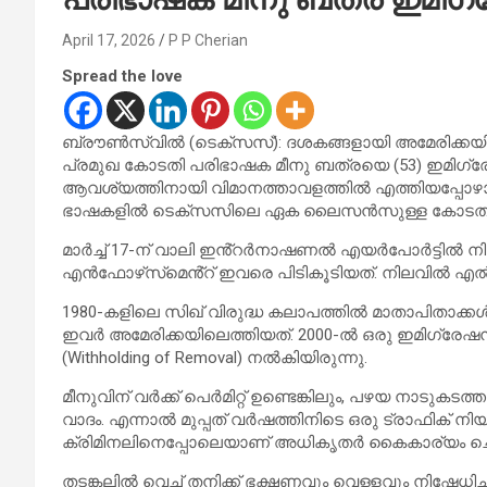
April 17, 2026
P P Cherian
Spread the love
ബ്രൗൺസ്‌വിൽ (ടെക്സസ്): ദശകങ്ങളായി അമേരിക്കയി
പ്രമുഖ കോടതി പരിഭാഷക മീനു ബത്രയെ (53) ഇമിഗ്രേ
ആവശ്യത്തിനായി വിമാനത്താവളത്തിൽ എത്തിയപ്പോഴാണ്
ഭാഷകളിൽ ടെക്സസിലെ ഏക ലൈസൻസുള്ള കോടതി പ
മാർച്ച് 17-ന് വാലി ഇൻ്റർനാഷണൽ എയർപോർട്ടിൽ നി
എൻഫോഴ്‌സ്‌മെൻ്റ് ഇവരെ പിടികൂടിയത്. നിലവിൽ എൽ
1980-കളിലെ സിഖ് വിരുദ്ധ കലാപത്തിൽ മാതാപിതാക്കൾ 
ഇവർ അമേരിക്കയിലെത്തിയത്. 2000-ൽ ഒരു ഇമിഗ്രേ
(Withholding of Removal) നൽകിയിരുന്നു.
മീനുവിന് വർക്ക് പെർമിറ്റ് ഉണ്ടെങ്കിലും, പഴയ നാടുക
വാദം. എന്നാൽ മുപ്പത് വർഷത്തിനിടെ ഒരു ട്രാഫിക് 
ക്രിമിനലിനെപ്പോലെയാണ് അധികൃതർ കൈകാര്യം ചെയ്
തടങ്കലിൽ വെച്ച് തനിക്ക് ഭക്ഷണവും വെള്ളവും നിഷേധിച