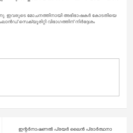
് മീനു. ഇവരുടെ മോചനത്തിനായി അഭിഭാഷകർ കോടതിയെ
ലാൻഡ് സെക്യൂരിറ്റി വിഭാഗത്തിന് നിർദ്ദേശം
ഇന്റർനാഷണൽ പ്രയർ ലൈൻ പ്രാർത്ഥനാ