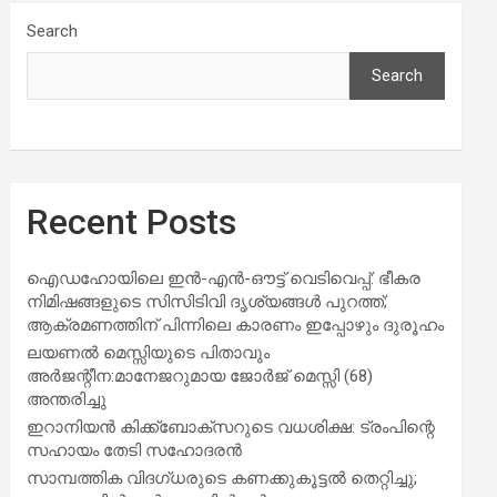
Search
Search
Recent Posts
ഐഡഹോയിലെ ഇൻ-എൻ-ഔട്ട് വെടിവെപ്പ്: ഭീകര
നിമിഷങ്ങളുടെ സിസിടിവി ദൃശ്യങ്ങൾ പുറത്ത്;
ആക്രമണത്തിന് പിന്നിലെ കാരണം ഇപ്പോഴും ദുരൂഹം
ലയണൽ മെസ്സിയുടെ പിതാവും
അർജന്റീന:മാനേജറുമായ ജോർജ് മെസ്സി (68)
അന്തരിച്ചു
ഇറാനിയൻ കിക്ക്ബോക്സറുടെ വധശിക്ഷ: ട്രംപിന്റെ
സഹായം തേടി സഹോദരൻ
സാമ്പത്തിക വിദഗ്ധരുടെ കണക്കുകൂട്ടൽ തെറ്റിച്ചു;