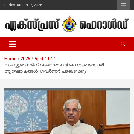
Skip
Friday, August 7, 2026
to
content
Malayalam Christian News
Express Herald – Malayalam
Christian News
Home
2026
April
17
സംസ്കൃത സര്‍വ്വകലാശാലയിലെ ശങ്കരജയന്തി
ആഘോഷങ്ങള്‍: ഗവര്‍ണര്‍ പങ്കെടുക്കും