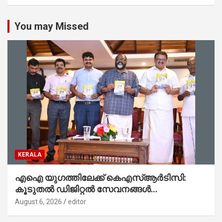
You may Missed
KERALA
എഐ യുഗത്തിലേക്ക് കെഎസ്ആർടിസി:
കൂടുതൽ ഡിജിറ്റൽ സേവനങ്ങൾ
ജനങ്ങളിലേക്കെത്തിക്കും – മന്ത്രി സി പി
August 6, 2026
editor
ജോൺ