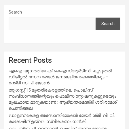
Search
Search
Recent Posts
എഐ യുഗത്തിലേക്ക് കെഎസ്ആർടിസി: കൂടുതൽ
ഡിജിറ്റൽ സേവനങ്ങൾ ജനങ്ങളിലേക്കെത്തിക്കും –
മന്ത്രി സി പി ജോൺ
ആഗസ്റ്റ് 15 മുതല്‍കേരളത്തിലെ പൊലീസ്
സംവിധാനത്തിന്റെയും പൊലീസ് സ്റ്റേഷനുകളുടെയും
മുഖഛായ മാറുകയാണ് : ആഭ്യന്തരമന്ത്രി ശ്രീ.രമേശ്
ചെന്നിത്തല
ഡാളസ് കേരള അസോസിയേഷൻ മേയർ ശ്രീ. വി. വി.
രാജേഷിന് ഉജ്വല സ്വീകരണം നൽകി
റവ . ബിജു പി. സൈമൺ ,ഷെലിന് അന്നാ ജോൺ