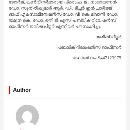
ജോര്‍ജ്, കണ്‍വീനര്‍മാരായ പ്രൊഫ. ജി. നാരായണന്‍,
ഡോ. സുനില്‍കുമാര്‍ ആര്‍. ഡി., ടീച്ചര്‍ ഇന്‍ ചാര്‍ജ്ജ്
ഓഫ് എക്സാമിനേഷന്‍സ് ഡോ. വി. കെ. ഭവാനി, ഡോ.
യമുന കെ., ഡോ. രതി ടി. എസ്, പബ്ലിക് റിലേഷന്‍സ്
ഓഫീസര്‍ ജലീഷ് പീറ്റര്‍ എന്നിവര്‍ പ്രസംഗിച്ചു.
ജലീ
ഷ്
പീറ്റര്‍
പബ്ലിക്
റിലേഷന്‍സ്
ഓഫീസര്‍
ഫോണ്‍
നം
. 9447123075
Author