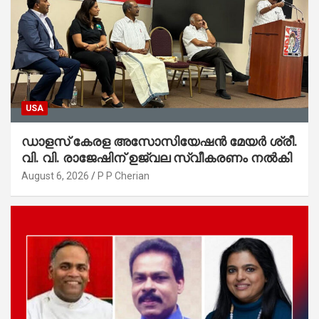
USA
ഡാളസ് കേരള അസോസിയേഷൻ മേയർ ശ്രീ.
വി. വി. രാജേഷിന് ഉജ്വല സ്വീകരണം നൽകി
August 6, 2026
P P Cherian