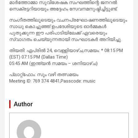
മാർത്തോമ്മാ സുവിശേഷക സംഘത്തിന്റെ ജനറൽ
സെക്രട്ടറിയായും അദ്ദേഹം സേവനമനുഷ്ഠിച്ചിട്ടുണ്ട്.
സംഗീതത്തിലൂടെയും വചനപ്രഘോഷണത്തിലൂടെയും
സാധു കൊച്ചുഞ്ഞ് ഉപദേശിയുടെ ഓർമ്മകൾ
പുതുക്കുന്ന ഈ പരിപാടിയിലേക്ക് ഏവരെയും
സ്വാഗതം ചെയ്യുന്നതായി സംഘാടകർ അറിയിച്ചു.
തിയതി: ഏപ്രിൽ 24, വെള്ളിയാഴ്ച,സമയം: * 08:15 PM
(EST) 07:15 PM (Dallas Time)
05:45 AM (ഇന്ത്യൻ സമയം – ശനിയാഴ്ച)
പ്ലാറ്റ്‌ഫോം: സൂം വഴി തത്സമയം
Meeting ID: 769 374 4841,Passcode: music
Author