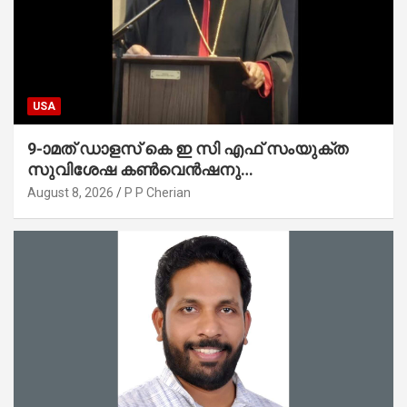
USA
9-ാമത് ഡാളസ് കെ ഇ സി എഫ് സംയുക്ത
സുവിശേഷ കൺവെൻഷനു
പ്രാർത്ഥനാനിർഭരമായ തുടക്കം
August 8, 2026
P P Cherian