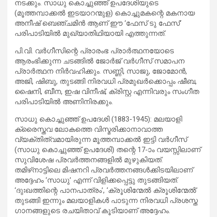
നടക്കും. സാധു കൊച്ചുഞ്ഞ് ഉപദേശിയുടെ
(മൂത്തമ്പാക്കൽ ഇടയാറന്മുള) കൊച്ചുമകന്റെ മകനായ
അനീഷ് ബെഞ്ചമിൻ ആണ് ഈ ‘ഫേസ് ടു ഫേസ്’
പരിപാടിയിൽ മുഖ്യാതിഥിയായി എത്തുന്നത്.
പി.വി. വർഗീസിന്റെ പ്രാരംഭ പ്രാർത്ഥനയോടെ
ആരംഭിക്കുന്ന ചടങ്ങിൽ ജോർജ് വർഗീസ് സമാപന
പ്രാർത്ഥന നിർവഹിക്കും. സണ്ണി, സാജു, ജോമോൻ,
അജി, ഷിബു, തുടങ്ങി നിരവധി പ്രമുഖർക്കൊപ്പം ഷീബ,
ഷൈനി, ബീന, ഇഷ വിനീഷ്, ക്രിസ്റ്റ എന്നിവരും സംഗീത
പരിപാടിയിൽ അണിനിരക്കും.
സാധു കൊച്ചുഞ്ഞ് ഉപദേശി (1883-1945): മലയാളി
ക്രൈസ്തവ ലോകത്തെ വിസ്മരിക്കാനാവാത്ത
വ്യക്തിത്വമായിരുന്ന മൂത്തമ്പാക്കൽ ഇട്ടി വർഗീസ്
(സാധു കൊച്ചുഞ്ഞ് ഉപദേശി) തന്റെ 17-ാം വയസ്സിലാണ്
സുവിശേഷ പ്രവർത്തനങ്ങളിൽ മുഴുകിയത്.
തമിഴ്‌നാട്ടിലെ മിഷനറി പ്രവർത്തനങ്ങൾക്കിടയിലാണ്
അദ്ദേഹം ‘സാധു’ എന്ന് വിളിക്കപ്പെട്ടു തുടങ്ങിയത്.
‘ദുഃഖത്തിന്റെ പാനപാത്രം’, ‘ക്രൂശിന്മേൽ ക്രൂശിന്മേൽ’
തുടങ്ങി ഇന്നും മലയാളികൾ പാടുന്ന നിരവധി പ്രശസ്ത
ഗാനങ്ങളുടെ രചയിതാവ് കൂടിയാണ് അദ്ദേഹം.