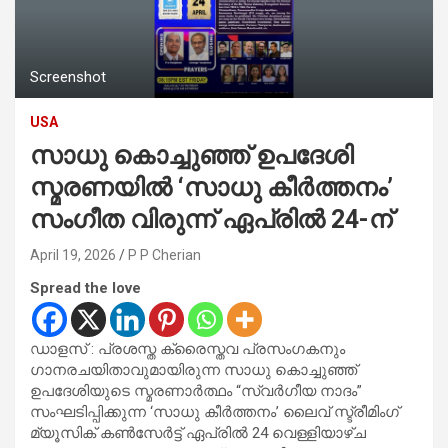
Screenshot
USA
സാധു കൊച്ചുഞ്ഞ് ഉപദേശി
സ്മരണയിൽ ‘സാധു കീർത്തനം’
സംഗീത വിരുന്ന് ഏപ്രിൽ 24-ന്
April 19, 2026
P P Cherian
Spread the love
ഡാളസ് : പ്രശസ്ത ക്രൈസ്തവ പ്രസംഗകനും
ഗാനരചയിതാവുമായിരുന്ന സാധു കൊച്ചുഞ്ഞ്
ഉപദേശിയുടെ സ്മരണാർത്ഥം “സ്വർഗീയ നാദം”
സംഘടിപ്പിക്കുന്ന ‘സാധു കീർത്തനം’ ലൈവ് സ്ട്രീമിംഗ്
മ്യൂസിക് കൺസേർട്ട് ഏപ്രിൽ 24 വെള്ളിയാഴ്ച