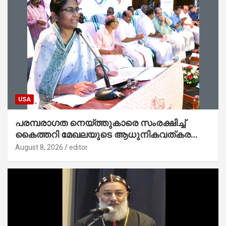
USA
പരമ്പരാഗത നെയ്ത്തുകാരെ സംരക്ഷിച്ച്
കൈത്തറി മേഖലയുടെ ആധുനികവത്കരണം
സാധ്യമാക്കും : ഡെപ്യൂട്ടി സ്പീക്കർ
August 8, 2026
editor