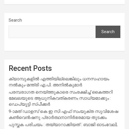
Search
Search
Recent Posts
ക്യാമ്പുകളിൽ എത്തിയില്ലെങ്കിലും ധനസഹായം
നൽകും-മന്ത്രി എ.പി. അനിൽകുമാർ
പരമ്പരാഗത നെയ്ത്തുകാരെ സംരക്ഷിച്ച് കൈത്തറി
മേഖലയുടെ ആധുനികവത്കരണം സാധ്യമാക്കും :
ഡെപ്യൂട്ടി സ്പീക്കർ
9-ാമത് ഡാളസ് കെ ഇ സി എഫ് സംയുക്ത സുവിശേഷ
കൺവെൻഷനു പ്രാർത്ഥനാനിർഭരമായ തുടക്കം
പുസ്തക പരിചയം : തയ്യാറാക്കിയത് : ബാജി ഓടംവേലി,