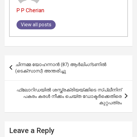
P P Cherian
View all posts
Post
ചിന്നമ്മ യോഹന്നാൻ (87) ആർലിംഗ്ടണിൽ
navigation
(ടെക്സാസ്) അന്തരിച്ചു
ഫ്ലോറിഡയിൽ ശസ്ത്രക്രിയയ്ക്കിടെ സ്പ്ലീനിന്
പകരം കരൾ നീക്കം ചെയ്ത ഡോക്ടർക്കെതിരെ
കുറ്റപത്രം
Leave a Reply