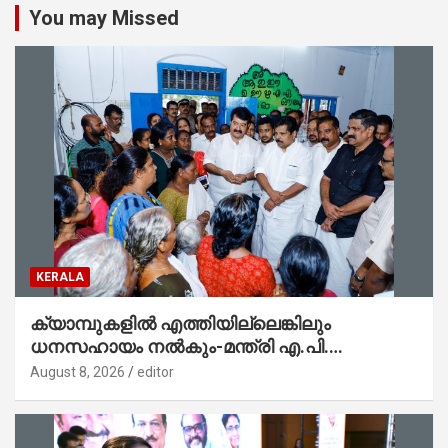
You may Missed
KERALA
ക്യാമ്പുകളിൽ എത്തിയില്ലെങ്കിലും
ധനസഹായം നൽകും-മന്ത്രി എ.പി.
അനിൽകുമാർ
August 8, 2026
editor