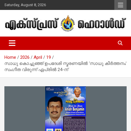
Skip
Saturday, August 8, 2026
to
content
Malayalam Christian News
Express Herald – Malayalam
Christian News
Home
2026
April
19
സാധു കൊച്ചുഞ്ഞ് ഉപദേശി സ്മരണയിൽ ‘സാധു കീർത്തനം’
സംഗീത വിരുന്ന് ഏപ്രിൽ 24-ന്