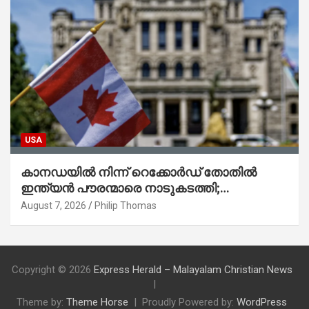
USA
കാനഡയിൽ നിന്ന് റെക്കോർഡ് തോതിൽ
ഇന്ത്യൻ പൗരന്മാരെ നാടുകടത്തി;
ആറുമാസത്തിനിടെ 3,323 പേർ
August 7, 2026
Philip Thomas
Copyright © 2026
Express Herald – Malayalam Christian News
Theme by:
Theme Horse
Proudly Powered by:
WordPress