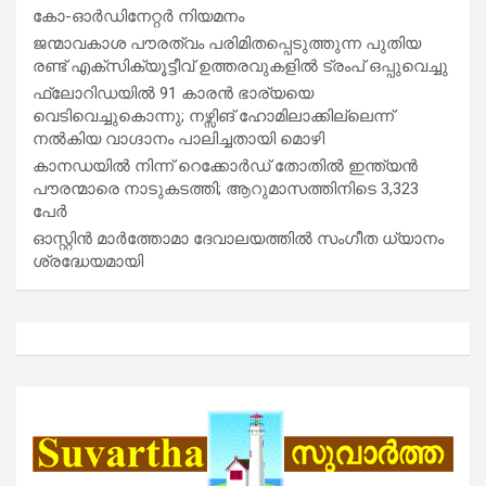
കോ-ഓർഡിനേറ്റർ നിയമനം
ജന്മാവകാശ പൗരത്വം പരിമിതപ്പെടുത്തുന്ന പുതിയ
രണ്ട് എക്സിക്യൂട്ടീവ് ഉത്തരവുകളിൽ ട്രംപ് ഒപ്പുവെച്ചു
ഫ്ലോറിഡയിൽ 91 കാരൻ ഭാര്യയെ
വെടിവെച്ചുകൊന്നു; നഴ്സിങ് ഹോമിലാക്കില്ലെന്ന്
നൽകിയ വാഗ്ദാനം പാലിച്ചതായി മൊഴി
കാനഡയിൽ നിന്ന് റെക്കോർഡ് തോതിൽ ഇന്ത്യൻ
പൗരന്മാരെ നാടുകടത്തി; ആറുമാസത്തിനിടെ 3,323
പേർ
ഓസ്റ്റിൻ മാർത്തോമാ ദേവാലയത്തിൽ സംഗീത ധ്യാനം
ശ്രദ്ധേയമായി