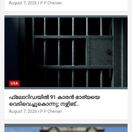
ട്രംപ് ഒപ്പുവെച്ചു
August 7, 2026
P P Cherian
USA
ഫ്ലോറിഡയിൽ 91 കാരൻ ഭാര്യയെ
വെടിവെച്ചുകൊന്നു; നഴ്സിങ്
ഹോമിലാക്കില്ലെന്ന് നൽകിയ വാഗ്ദാനം
August 7, 2026
P P Cherian
പാലിച്ചതായി മൊഴി