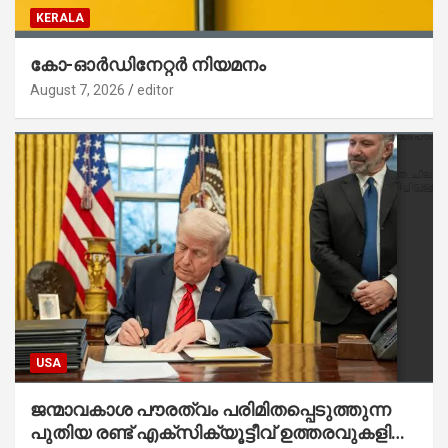
KERALA
കോ-ഓർഡിനേറ്റർ നിയമനം
August 7, 2026
editor
USA
ജന്മാവകാശ പൗരത്വം പരിമിതപ്പെടുത്തുന്ന
പുതിയ രണ്ട് എക്സിക്യൂട്ടീവ് ഉത്തരവുകളിൽ