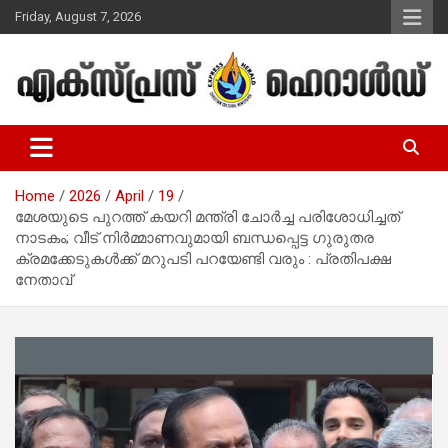
Skip
Friday, August 7, 2026
to
content
Malayalam Christian News
Express Herald – Malayalam
Christian News
Home
2026
April
19
മേശയുടെ പുറത്ത് കയറി മന്ത്രി ചോര്‍ച്ച പരിശോധിച്ചത്
നാടകം; വീട് നിര്‍മ്മാണവുമായി ബന്ധപ്പെട്ട ഗുരുതര
ക്രമക്കേടുകള്‍ക്ക് മറുപടി പറയേണ്ടി വരും : പ്രതിപക്ഷ
നേതാവ്