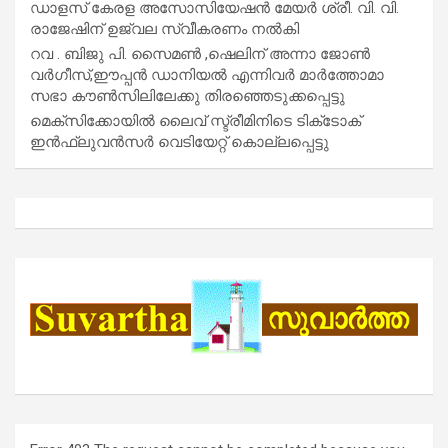
ഡാളസ് കേരള അസോസിയേഷൻ മേയർ ശ്രീ. വി. വി.
രാജേഷിന് ഉജ്വല സ്വീകരണം നൽകി
റവ . ബിജു പി. സൈമൺ ,ഷെലിന് അന്നാ ജോൺ
വർഗീസ്,ഈപ്പൻ ഡാനിയൽ എന്നിവർ മാർത്തോമാ
സഭാ കൗൺസിലിലേക്കു തിരഞ്ഞെടുക്കപ്പെട്ടു
മെക്സിക്കോയിൽ ലൈവ് സ്ട്രീമിനിടെ ടിക്‌ടോക്
ഇൻഫ്ലുവൻസർ വെടിയേറ്റ് കൊല്ലപ്പെട്ടു