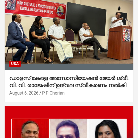
USA
ഡാളസ് കേരള അസോസിയേഷൻ മേയർ ശ്രീ.
വി. വി. രാജേഷിന് ഉജ്വല സ്വീകരണം നൽകി
August 6, 2026
P P Cherian