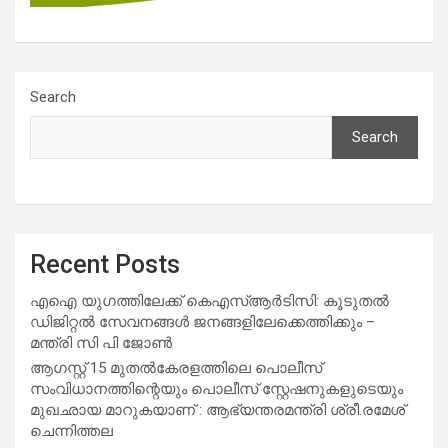
Search
Search
Recent Posts
എഐ യുഗത്തിലേക്ക് കെഎസ്ആർടിസി: കൂടുതൽ
ഡിജിറ്റൽ സേവനങ്ങൾ ജനങ്ങളിലേക്കെത്തിക്കും –
മന്ത്രി സി പി ജോൺ
ആഗസ്റ്റ് 15 മുതല്‍കേരളത്തിലെ പൊലീസ്
സംവിധാനത്തിന്റെയും പൊലീസ് സ്റ്റേഷനുകളുടെയും
മുഖഛായ മാറുകയാണ് : ആഭ്യന്തരമന്ത്രി ശ്രീ.രമേശ്
ചെന്നിത്തല