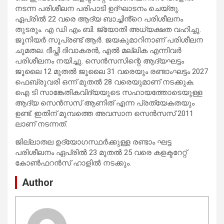
നടന്ന പരിശീലന പരിപാടി ഉദ്ഘാടനം ചെയ്തു.
ഏപ്രിൽ 22 വരെ ആദ്യ ബാച്ചിൻ്റെ പരിശീലനം
തുടരും. എ ഡി എം ബി. ജ്യോതി അധ്യക്ഷത വഹിച്ചു.
ജൂനിയർ സൂപ്രണ്ട് ആർ. ജയകുമാറിനാണ് പരിശീലന
ചുമതല. ദീപ്തി ദിവാകരൻ, എൽ മല്ലിക എന്നിവർ
പരിശീലനം നയിച്ചു. സെൻസസിന്റെ ആദ്യഘട്ടം
ജൂലൈ 12 മുതൽ ജൂലൈ 31 വരെയും രണ്ടാംഘട്ടം 2027
ഫെബ്രുവരി ഒന്ന് മുതൽ 28 വരെയുമാണ് നടക്കുക.
ഐ ടി സാങ്കേതികവിദ്യയുടെ സഹായത്തോടെയുള്ള
ആദ്യ സെൻസസ് ആണിത് എന്ന പ്രത്യേകതയും
ഉണ്ട്. ഇതിന് മുമ്പത്തെ അവസാന സെൻസസ് 2011
ലാണ് നടന്നത്.
ജില്ലാതല ഉദ്യോഗസ്ഥർക്കുള്ള രണ്ടാം ഘട്ട
പരിശീലനം ഏപ്രിൽ 23 മുതൽ 25 വരെ കളക്ടറേറ്റ്
കോൺഫറൻസ് ഹാളിൽ നടക്കും.
Author