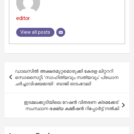
editor
View all posts
Post
ഡാലസിൽ അക്ഷരമുറ്റമൊരുക്കി കേരള ലിറ്റററി
navigation
സൊസൈറ്റി; ‘സാഹിത്യവും സത്യവും’ പ്രധാന
ചർച്ചാവിഷയമായി : ബാജി ഓടംവേലി
ഇടമലക്കുടിയിലെ റേഷൻ വിതരണ ക്രമക്കേട്:
സംസ്ഥാന ഭക്ഷ്യ കമ്മീഷൻ റിപ്പോർട്ട് നൽകി