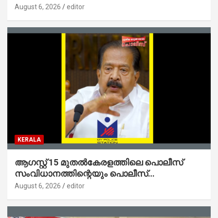
ജനങ്ങളിലേക്കെത്തിക്കും – മന്ത്രി സി പി
August 6, 2026
editor
ജോൺ
KERALA
ആഗസ്റ്റ് 15 മുതല്‍കേരളത്തിലെ പൊലീസ്
സംവിധാനത്തിന്റെയും പൊലീസ്
സ്റ്റേഷനുകളുടെയും മുഖഛായ മാറുകയാണ് :
August 6, 2026
editor
ആഭ്യന്തരമന്ത്രി ശ്രീ.രമേശ് ചെന്നിത്തല