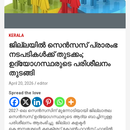
KERALA
ജില്ലയിൽ സെൻസസ് പ്രാരംഭ
നടപടികൾക്ക് തുടക്കം;
ഉദ്യോഗസ്ഥരുടെ പരിശീലനം
തുടങ്ങി
April 20, 2026
editor
Spread the love
2027-ലെ സെൻസസിന് മുന്നോടിയായി ജില്ലാതല
സെൻസസ് ഉദ്യോഗസ്ഥരുടെ ആദ്യ ബാച്ചിനുള്ള
പരിശീലനം ആരംഭിച്ചു. ജില്ലാ കളക്ടർ
കെ ഇമ്പശേഖർ കളക്ട്രേറ്റ് കോൺഫറൻസ് ഹാളിൽ